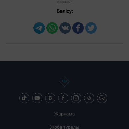
Бөлісу:
Жарнама
Жоба туралы