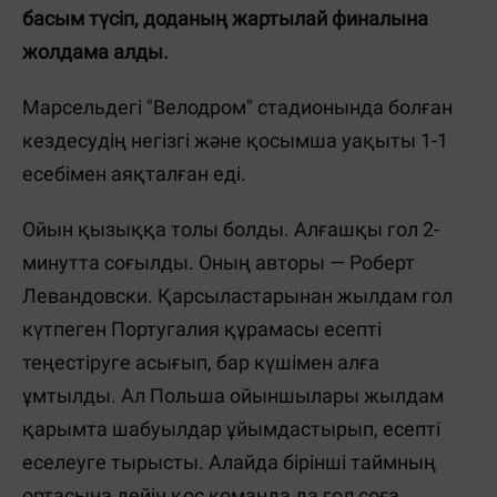
басым түсіп, доданың жартылай финалына
жолдама алды.
Марсельдегі
"Велодром" стадионында болған
кездесудің
негізгі және қосымша уақыты 1-1
есебімен аяқталған еді.
Ойын қызыққа толы болды. Алғашқы гол 2-
минутта соғылды. Оның авторы
—
Роберт
Левандовски. Қарсыластарынан жылдам гол
күтпеген Португалия құрамасы есепті
теңестіруге асығып, бар күшімен алға
ұмтылды. Ал Польша ойыншылары жылдам
қарымта шабуылдар ұйымдастырып, есепті
еселеуге тырысты. Алайда бірінші таймның
ортасына дейін қос команда да гол соға