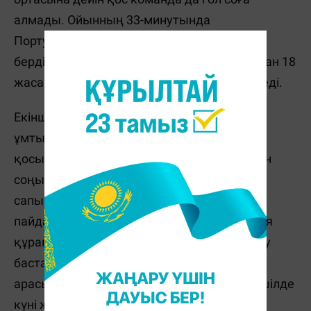
алмады. Ойынның 33-минутында
Португалияның шабуылдары өз нәтижесін
берді. Нанидің пасынан кейін соққы жасаған 18
жасар ойыншы Ренату Саншеш мүлт кетпеді.
Екінші таймда командалар алға шығуға
ұмтылса да аса сақ ойнады. Бұл жағдай
қосымша уақытта да қайталанды. Ал ойын
соңындағы пенальтиде Польша құрамасы
сапынан
Якуб Блащиковски өз мүмкіндігін
пайдалана алмауы нәтижесінде Португалия
құрамасы келесі кезеңге өтті. Енді Роналду
бастаған жігіттер Бельгия мен Уэльс
арасындағы кездесудің жеңімпазымен 6 шілде
күні жартылай финалда ойнайды.