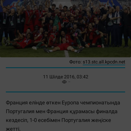
Фото:
s13.stc.all.kpcdn.net
11 Шілде 2016, 03:42
Франция елінде өткен Еуропа чемпионатында
Португалия мен Франция құрамасы финалда
кездесіп, 1-0 есебімен Португалия жеңіске
жетті.