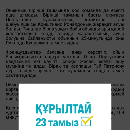
Ойынның бірінші таймында қос команда да есепті
аша алмады. Бірінші таймның басты оқиғасы
Португалия құрамасының капитаны әрі
шабуылшысы Криштиано Роналдоның жарақат алуы
болды. Роналдо біраз уақыт бойы ойынды ары қарай
жалғастырып көрді, алайда жарақатының ауыр
болуына байланысты ойынның 25-минутында оны
Рикардо Куарежма алмастырды.
Француздықтар белсенді өнер көрсетіп, ойын
басымдылығын өздері ұстады. Олар Португалия
қақпасына екі қауіпті соққы жасап, есепті ашу
мүмкіндігін алды. Бірақ та қақпашы Руй Патрисиу
дер кезінде әрекет етіп құраманы голдан аман
сақтап қалды.
Ойынның екінші таймында Португалия құрамасы
қорғана жүріп шабуыл жүргізді. Ал француздардың
жасаған қауіпті соққылары еш нәтиже бермей
ойынды қосалқы уақытқа созуға мәжбүр етті.
Қосалқы минутта Португалия құрамасы шабуылды
үдетіп, матчтың тағдырын шешті. Яғни ойынның 109
минутында жалғыз голдың авторы Эдер болды.
Н. Нұрмаханұлы