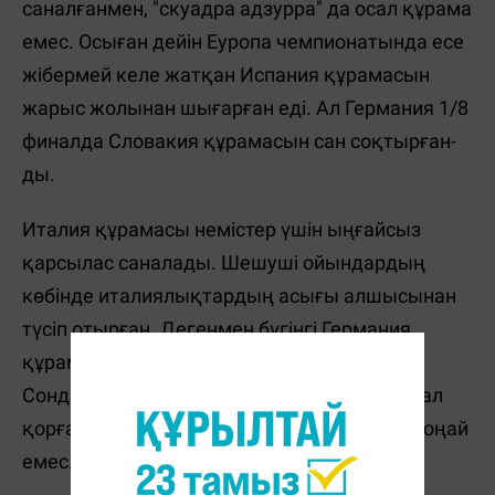
саналғанмен, "скуадра адзурра" да осал құрама
емес. Осыған дейін Еуропа чемпионатында есе
жібермей келе жатқан Испания құрамасын
жарыс жолынан шығарған еді. Ал Германия 1/8
финалда Словакия құрамасын сан соқтырған-
ды.
Италия құрамасы немістер үшін ыңғайсыз
қарсылас саналады. Шешуші ойындардың
көбінде италиялықтардың асығы алшысынан
түсіп отырған. Дегенмен бүгінгі Германия
құрамасы нағыз бабында деуге болады.
Сондықтан да ширақ шабуыл мен тас қамал
қорғаныстың жеңімпазын дөп басып айту оңай
емес.