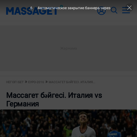
6
Автоматическое закрытие баннера через
НЕГІЗГІ БЕТ
ЕУРО-2016
МАССАГЕТ БƏЙГЕСІ. ИТАЛИЯ...
Массагет бəйгесі. Италия vs
Германия