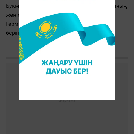
Букмекерлік орталықтар Италия құрамасының
жеңісіне – 3.72, тең ойынға – 3.08,
Германия
ның жеңісіне – 2.35 коэффициент
беріп отыр.
О. Сансызбай