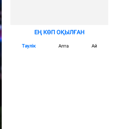
ЕҢ КӨП ОҚЫЛҒАН
Тәулік
Апта
Ай