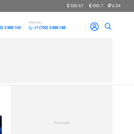
500.67
490.7
6.04
Жарнама
0) 3 888 104
+7 (700) 3 888 188