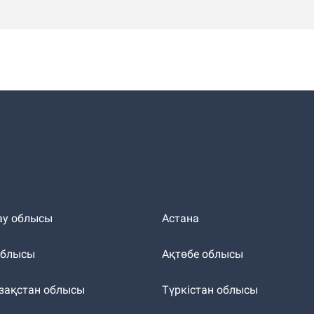
ау облысы
Астана
облысы
Ақтөбе облысы
зақстан облысы
Түркістан облысы