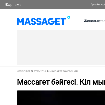
Жарнама
Арнайы жо
Жаңалықта
НЕГІЗГІ БЕТ
ЕУРО-2016
МАССАГЕТ БӘЙГЕСІ. КІЛ...
Массагет бәйгесі. Кіл м