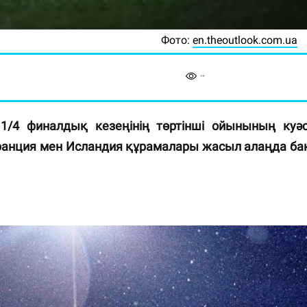
Фото:
en.theoutlook.com.ua
1/4 финалдық кезеңінің төртінші ойынының куәс
анция мен Исландия құрамалары жасыл алаңда ба