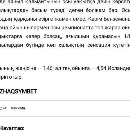
нде аянып қалмайтынын осы уақытқа дейін көрсет
ялықтардан басым түседі деген болжам бар. Ос
ардың қарқыны әзірге жаман емес. Кәрім Бенземан
аңа ойыншылармен осы чемпионатта топ жарар ой
дықтарға келер болсақ, ағылшын құрамасын 1/
ылардан бүгінде көп халықтың сенсация күтетін
ның жеңісіне – 1,46; ал тең ойынға – 4,54 Исланди
ріп отыр.
 ZHAQSYMBET
НДИЯ
ЛИМУЗИН,
Жауаптар: