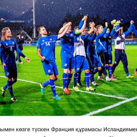
айымен көзге түскен Франция құрамасы Исландияме