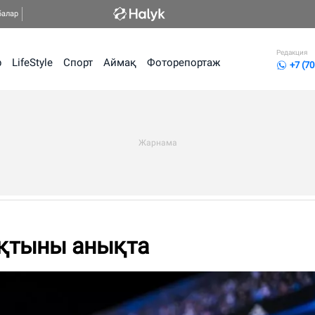
балар
Редакция
р
LifeStyle
Спорт
Аймақ
Фоторепортаж
+7 (70
ықтыны анықта