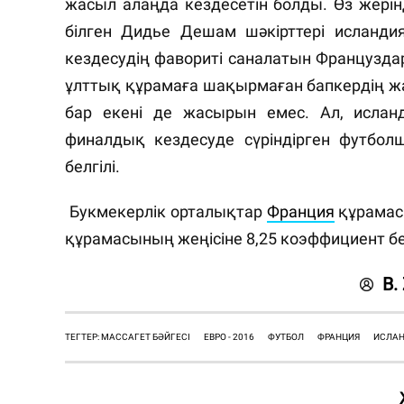
жасыл алаңда кездесетін болды. Өз жері
білген Дидье Дешам шәкірттері исланди
кездесудің фавориті саналатын Французд
ұлттық құрамаға шақырмаған бапкердің ж
бар екені де жасырын емес. Ал, ислан
финалдық кездесуде сүріндірген футболш
белгілі.
Букмекерлік орталықтар
Франция
құрамасы
құрамасының жеңісіне 8,25 коэффициент бе
B.
ТЕГТЕР: МАССАГЕТ БӘЙГЕСІ
ЕВРО - 2016
ФУТБОЛ
ФРАНЦИЯ
ИСЛА