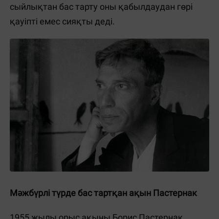
сыйлықтан бас тарту оны қабылдаудан гөрі
қауіпті емес сияқты деді.
Мәжбүрлі түрде бас тартқан ақын Пастернак
1955 жылы орыс ақыны Борис Пастернак