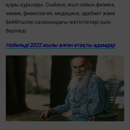
қоры құрылды. Сыйлық жыл сайын физика,
химия, физиология, медицина, әдебиет және
бейбітшілік саласындағы жетістіктері үшін
беріледі.
Нобельді 2022 жылы алған атақты адамдар