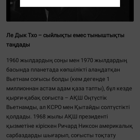
Ле Дык Тхо – сыйлықты емес тыныштықты
таңдады
1960 жылдардың соңы мен 1970 жылдардың
басында планетада көпшілікті алаңдатқан
Вьетнам соғысы болды (кем дегенде 1
миллионнан астам адам қаза тапты), бұл кезде
қырғи-қабақ соғыста – АҚШ Оңтүстік
Вьетнамды, ал КСРО мен Қытайды солтүстікті
қолдады. 1968 жылы АҚШ президенті
қызметіне кіріскен Ричард Никсон америкалық
сарбаздарды шығарып, соғысты тоқтату