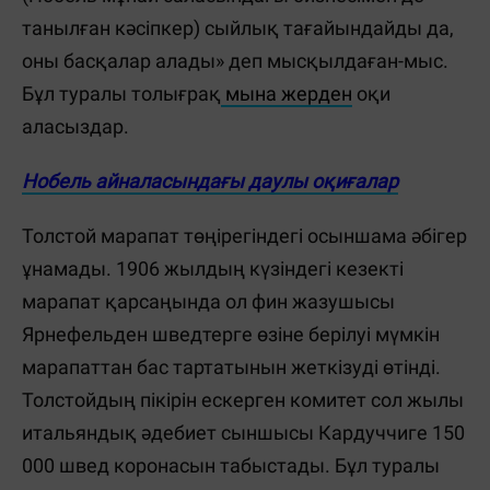
танылған кәсіпкер) сыйлық тағайындайды да,
оны басқалар алады» деп мысқылдаған-мыс.
Бұл туралы толығрақ
мына жерден
оқи
аласыздар.
Нобель айналасындағы даулы оқиғалар
Толстой марапат төңірегіндегі осыншама әбігер
ұнамады. 1906 жылдың күзіндегі кезекті
марапат қарсаңында ол фин жазушысы
Ярнефельден шведтерге өзіне берілуі мүмкін
марапаттан бас тартатынын жеткізуді өтінді.
Толстойдың пікірін ескерген комитет сол жылы
итальяндық әдебиет сыншысы Кардуччиге 150
000 швед коронасын табыстады. Бұл туралы