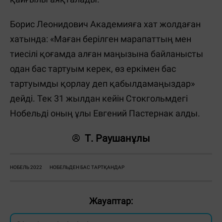
Борис Леонидович Академияға хат жолдаған
хатында: «Маған берілген марапаттың мен
тиесілі қоғамда алған маңызына байланысты
одан бас тартуым керек, өз еркімен бас
тартуымды қорлау деп қабылдамаңыздар»
дейді. Тек 31 жылдан кейін Стокгольмдегі
Нобельді оның ұлы Евгений Пастернак алды.
Т. Раушанұлы
НОБЕЛЬ 2022
НОБЕЛЬДЕН БАС ТАРТҚАНДАР
Жауаптар: