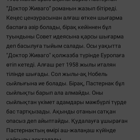
“Доктор Живаго” романын жазып бітіреді.
Кеңес цензурасынан алғаш өткен шығарма
баспаға әзір болады, бірақ кейіннен бұл
туындыны Совет идеясына қарсы шығарма
деп басылуға тыйым салады. Осы уақытта
"Доктор Живаго" қолжазба түрінде Еуропаға
өтіп кетеді. Алғаш рет 1958 жылы италян
тілінде шығады. Сол жылы-ақ Нобель
сыйлығына ие болады. Бірақ, Пастернак бұл
сыйлықты барып ала алмайды. Оны
сыйлықтан үкімет адамдары мәжбүрлі түрде
бас тартқызады. Ақынды отанын сатқан
опасыз деп айыптайды. Қудалауға ұшыраған
Пастернактың өмірі аш-жалаңаш күйінде
қайғылы аяқталады.