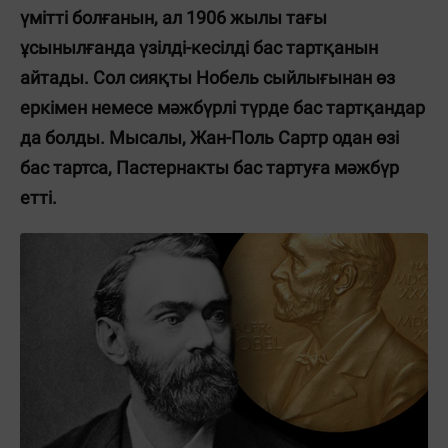
үмітті болғанын, ал 1906 жылы тағы
ұсынылғанда үзілді-кесілді бас тартқанын
айтады. Сол сияқты Нобель сыйлығынан өз
еркімен немесе мәжбүрлі түрде бас тартқандар
да болды. Мысалы, Жан-Поль Сартр одан өзі
бас тартса, Пастернакты бас тартуға мәжбүр
етті.