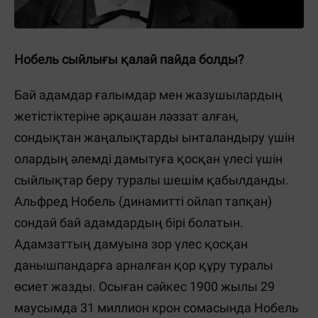
Нобель сыйлығы қалай пайда болды?
Бай адамдар ғалымдар мен жазушылардың
жетістіктеріне әрқашан ләззат алған,
сондықтан жаңалықтарды ынталандыру үшін
олардың әлемді дамытуға қосқан үлесі үшін
сыйлықтар беру туралы шешім қабылданды.
Альфред Нобель (динамитті ойлап тапқан)
сондай бай адамдардың бірі болатын.
Адамзаттың дамуына зор үлес қосқан
данышпандарға арналған қор құру туралы
өсиет жазды. Осыған сәйкес 1900 жылы 29
маусымда 31 миллион крон сомасында Нобель