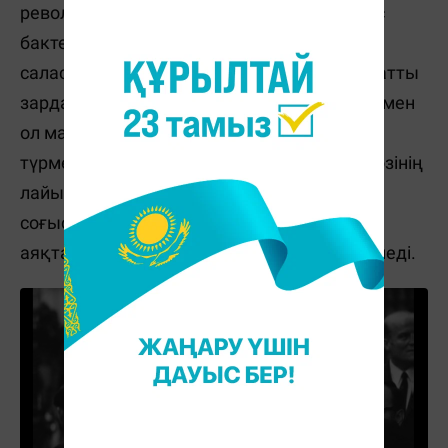
революциялық зерттеулер жүргізген неміс
бактериологы, физиология және медицина
саласындағы лауреаты Герхард Домагк қатты
зардап шекті. Нацистік режимнің қысымымен
ол марапаттан бас тартуға, тіпті бір апта
түрмеде отыруға мәжбүр болды. Герхард өзінің
лайықты сыйлығын Екінші дүниежүзілік
соғыстан кейін алды, бірақ мерзімінің
аяқталуына байланысты оған ақша берілмеді.