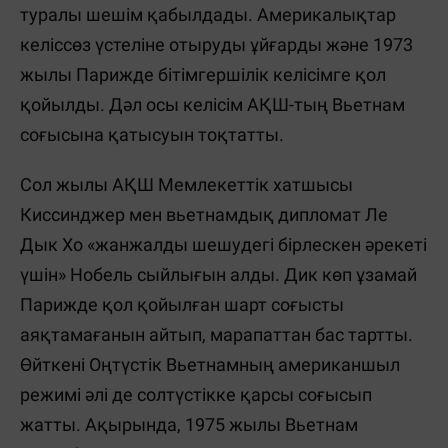
туралы шешім қабылдады. Америкалықтар
келіссөз үстеліне отыруды ұйғарды және 1973
жылы Парижде бітімгершілік келісімге қол
қойылды. Дәл осы келісім АҚШ-тың Вьетнам
соғысына қатысуын тоқтатты.
Сол жылы АҚШ Мемлекеттік хатшысы
Киссинджер мен вьетнамдық дипломат Ле
Дык Хо «жанжалды шешудегі бірлескен әрекеті
үшін» Нобель сыйлығын алды. Дик көп ұзамай
Парижде қол қойылған шарт соғысты
аяқтамағанын айтып, марапаттан бас тартты.
Өйткені Оңтүстік Вьетнамның американшыл
режимі әлі де солтүстікке қарсы соғысып
жатты. Ақырында, 1975 жылы Вьетнам