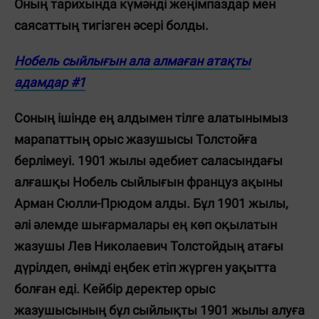
Оның тарихында күмәнді жеңімпаздар мен
саясаттың тигізген әсері болды.
Нобель сыйлығын ала алмаған атақты
адамдар #1
Соның ішінде ең алдымен тілге алатынымыз
марапаттың орыс жазушысы Толстойға
берлімеуі. 1901 жылы әдебиет саласындағы
алғашқы Нобель сыйлығын француз ақыны
Арман Сюлли-Прюдом алды. Бұл 1901 жылы,
әлі әлемде шығармалары ең көп оқылатын
жазушы Лев Николаевич Толстойдың атағы
дүрілдеп, өнімді еңбек етіп жүрген уақытта
болған еді. Кейбір деректер орыс
жазушысының бұл сыйлықты 1901 жылы алуға