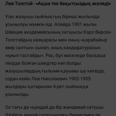
Лев Толстой - «Ақша тек бақытсыздық әкеледі»
Ұлы жазушы сыйлықтың бірінші жылында
ұсынылуы мүмкін еді. Алайда 1901 жылы
Швеция академиясының хатшысы Карл Вирсен
Толстойдың көзқарасы мен оның «қарабайыр
өмір салтын» сынап, оның кандидатурасын
«қиып тастайды». Рас, бұл мәселеде басқаша
пікірде болған шведтер көп болды:
жазушылардың ғылыми қауымы шу көтерді,
содан кейін Лев Николаевич 1902-1905
жылдары қатарынан 4 рет сыйлыққа
ұсынылды.
Ол тағы да «қандай да бір жанармай сатушы
(Нобель мұнай саласындағы бизнесімен де