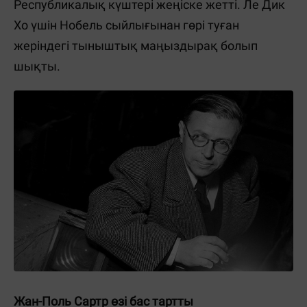
Республикалық күштері жеңіске жетті. Ле Дик
Хо үшін Нобель сыйлығынан гөрі туған
жеріндегі тыныштық маңыздырақ болып
шықты.
Жан-Поль Сартр өзі бас тартты