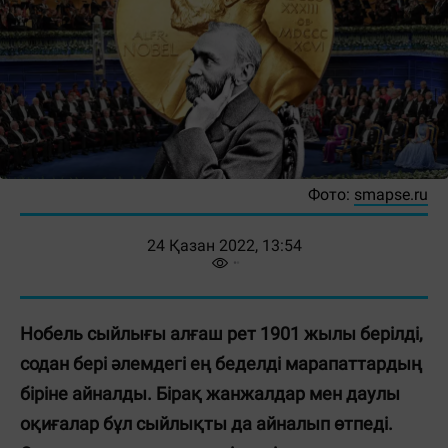
Фото:
smapse.ru
24 Қазан 2022, 13:54
Нобель сыйлығы алғаш рет 1901 жылы берілді,
содан бері әлемдегі ең беделді марапаттардың
біріне айналды. Бірақ жанжалдар мен даулы
оқиғалар бұл сыйлықты да айналып өтпеді.