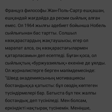
Француз философы Жан-Поль-Сартр ешқашан,
ешқандай жағдайда да ресми сыйлық алған
емес. Ол 1964 жылғы әдебиет бойынша Нобель
сыйлығынан бас тартты. Солшыл
көзқарастардың жақтаушысы, егер ол
марапат алса, оң көзқарастағылармен
қатарласамын деп есептеді. Бұған қоса, ол
сыйлықтың «буржуазиялық» екеніне де ұялды.
Ол журналистерге берген мәлімдемесінде:
"Швед академиясының мотивациясы
бостандыққа қатысты: бұл сөздің көптеген
түсіндірмелері бар. Батыста бұл тек жалпы
бостандық деп түсініледі. Мен болсам,
еркіндікті нақтырақ түсінемін. Меніңше,