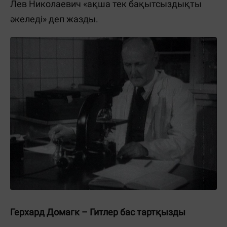
Лев Николаевич «ақша тек бақытсыздықты
әкеледі» деп жазды.
Герхард Домагк – Гитлер бас тартқызды