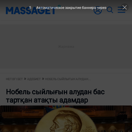
4
Автоматическое закрытие баннера через
НЕГІЗГІ БЕТ
ӘДЕБИЕТ
НОБЕЛЬ СЫЙЛЫҒЫН АЛУДАН...
Нобель сыйлығын алудан бас
тартқан атақты адамдар