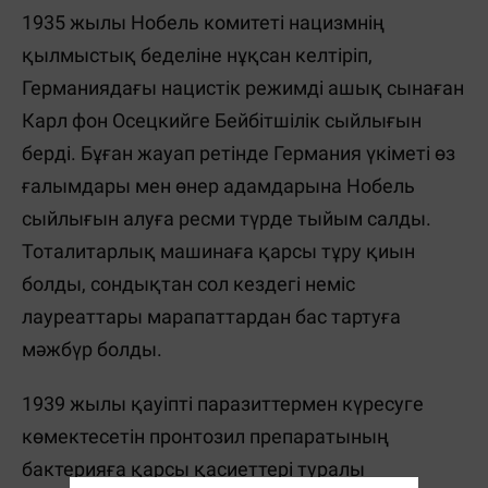
1935 жылы Нобель комитеті нацизмнің
қылмыстық беделіне нұқсан келтіріп,
Германиядағы нацистік режимді ашық сынаған
Карл фон Осецкийге Бейбітшілік сыйлығын
берді. Бұған жауап ретінде Германия үкіметі өз
ғалымдары мен өнер адамдарына Нобель
сыйлығын алуға ресми түрде тыйым салды.
Тоталитарлық машинаға қарсы тұру қиын
болды, сондықтан сол кездегі неміс
лауреаттары марапаттардан бас тартуға
мәжбүр болды.
1939 жылы қауіпті паразиттермен күресуге
көмектесетін пронтозил препаратының
бактерияға қарсы қасиеттері туралы