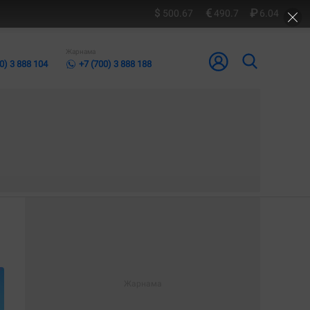
500.67
490.7
6.04
Жарнама
0) 3 888 104
+7 (700) 3 888 188