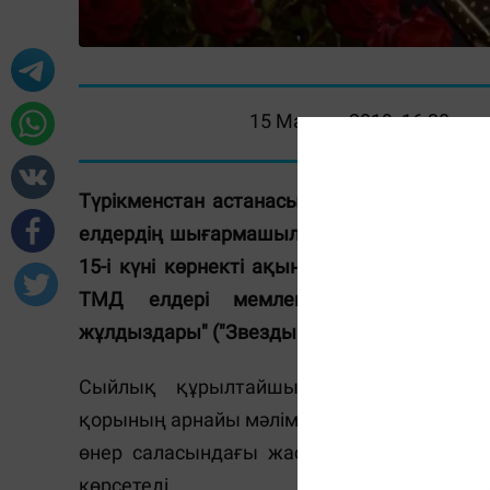
15 Мамыр 2019, 16:30
Түрікменстан астанасы Ашғабат қаласынд
елдердің шығармашылық және ғылыми ин
15-і күні көрнекті ақын, жазушы, ҚР Ме
ТМД елдері мемлекетаралық гумани
жұлдыздары" ("Звезды Содружества") ме
Сыйлық құрылтайшысы, ТМД елдері м
қорының арнайы мәлімдеуінше, аталған сы
өнер саласындағы жасампаз еңбегі мен ж
көрсетеді.