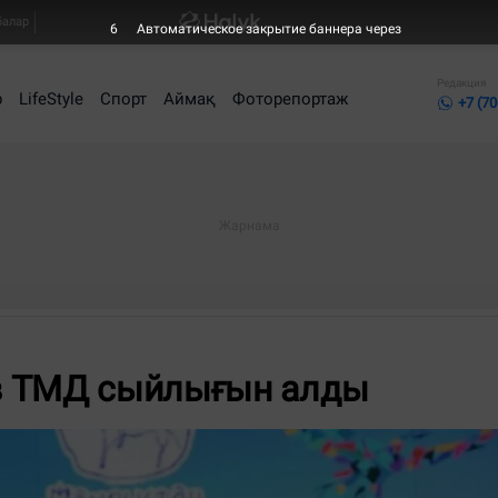
балар
5
Автоматическое закрытие баннера через
Редакция
р
LifeStyle
Спорт
Аймақ
Фоторепортаж
+7 (70
в ТМД сыйлығын алды