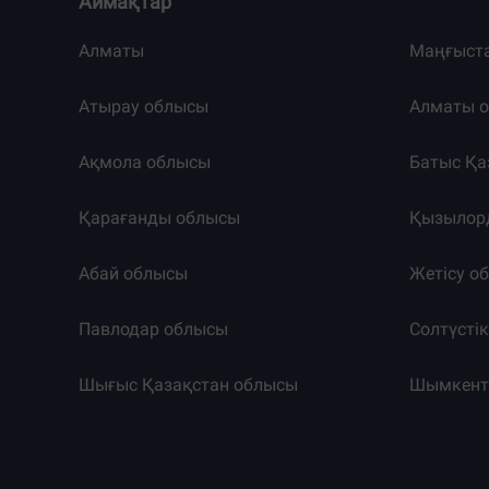
Аймақтар
Алматы
Маңғыст
Атырау облысы
Алматы 
Ақмола облысы
Батыс Қа
Қарағанды облысы
Қызылор
Абай облысы
Жетісу о
Павлодар облысы
Солтүсті
Шығыс Қазақстан облысы
Шымкен