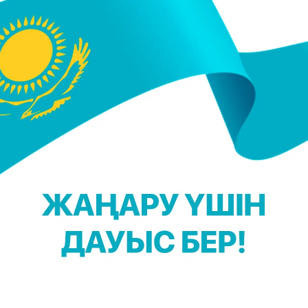
ы Раушанов — қазақ ақыны, жазушы. Қазақста
ғының лауреаты (2006). Парасат және Құрме
 1980 жылында жарық көрді. Кейін ұлт бостандығы
төбе" (1984) "Шолпан жұлдыз туғанша" (1988) "Ғайш
(1995) атты жыр кітаптары жарық көрген. Прозалы
ны, құстар табиғатын сөз еткен "Құстар бізді
лең, поэмалары орыс, литва, украин, болгар, чех
ек тілінен ортағасырлық мұра "Темір жарғыларын"
алаған.
. Раушанұлы
ЛИМУЗИН,