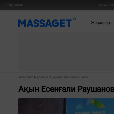
Жарнама
Арнайы жо
Жаңалықта
НЕГІЗГІ БЕТ
ӘДЕБИЕТ
АҚЫН ЕСЕНҒАЛИ РАУШАНОВ...
Ақын Есенғали Раушано