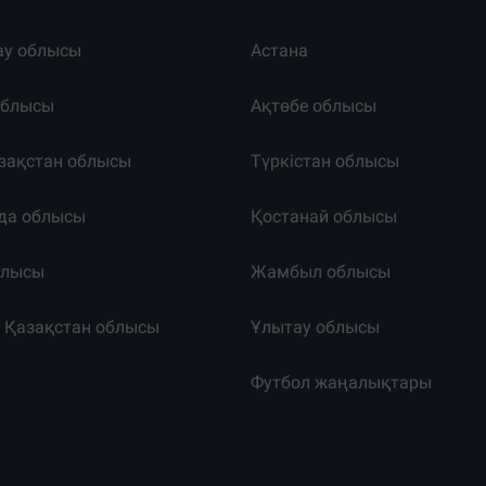
ау облысы
Астана
облысы
Ақтөбе облысы
зақстан облысы
Түркістан облысы
да облысы
Қостанай облысы
блысы
Жамбыл облысы
к Қазақстан облысы
Ұлытау облысы
т
Футбол жаңалықтары