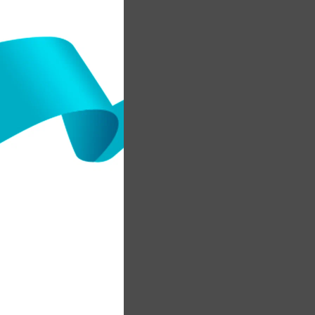
н
т
,
а
қ
ң
,
,