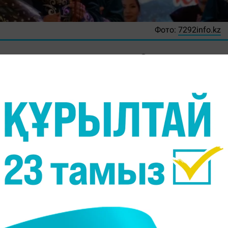
Фото:
7292info.kz
а Тәуелсіз мемлекеттер достастығына (ТМД) мүш
теллигенциясының XIV форумы аясында мамырды
млекеттік сыйлығының лауреаты
Есенғали Раушано
тарлық ынтымақтастық қорының "Достасты
млекетаралық сыйлығымен марапатталды.
емлекетаралық гуманитарлық ынтымақтасты
йлықтың табыс етілуі Е.Раушановтың мәдениет жән
етістіктерін ТМД елдерінің жоғары бағалайтыны