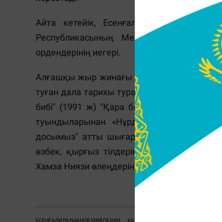
Айта кетейік, Есенғали Әбдіжаппарұл
Республикасының Мемлекеттік сыйлы
ордендерінің иегері.
Алғашқы жыр жинағы "Бастау" деген атпен
туған дала тарихы туралы жазылған" Келін
бибі" (1991 ж) "Қара бауыр қасқалдақ" 
туындыларынан «Нұрдан жаралған» рома
досымыз" атты шығармасы бар. Көптеген ө
өзбек, қырғыз тілдеріне аударылған. Өзб
Хамза Ниязи өлеңдерін қазақ тіліне тәржім
Т
ЕСЕНҒАЛИ РАУШАНОВ УИКЕПЕДИЯ
АҚЫН
ПОЭЗИЯ
ТМД СЫЙЛЫҒЫ