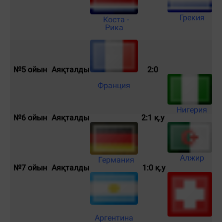
Грекия
Коста -
Рика
№5 ойын
Аяқталды
2:0
Франция
Нигерия
№6 ойын
Аяқталды
2:1 қ.у
Алжир
Германия
№7 ойын
Аяқталды
1
:0
қ.у
Аргентина