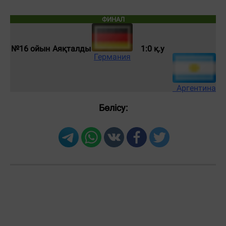
ФИНАЛ
№16 ойын
Аяқталды
1:0 қ.у
Германия
Аргентина
Бөлісу: