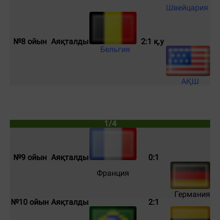
Швейцария
№8 ойын
Аяқталды
2
:1
қ.у
Бельгия
АҚШ
1/4
№9 ойын
Аяқталды
0:1
Франция
Германия
№10 ойын
Аяқталды
2:1