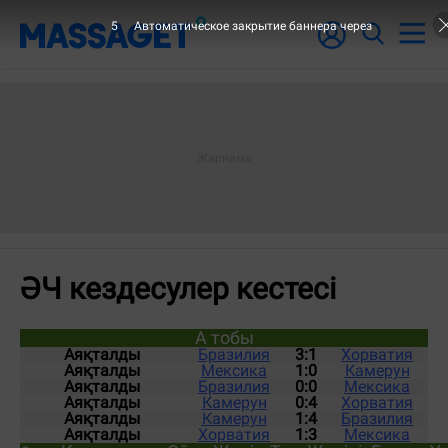
4
Автоматическое закрытие баннера через
ӘЧ кездесулер кестесі
А тобы
Аяқталды
Бразилия
3:1
Хорватия
Аяқталды
Мексика
1:0
Камерун
Аяқталды
Бразилия
0:0
Мексика
Аяқталды
Камерун
0:4
Хорватия
Аяқталды
Камерун
1:4
Бразилия
Аяқталды
Хорватия
1:3
Мексика