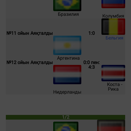
Бразилия
Колумбия
№11 ойын
Аяқталды
1:0
Бельгия
Аргентина
№12 ойын
Аяқталды
0:0 пен:
4:3
Коста -
Рика
Нидерланды
1/2