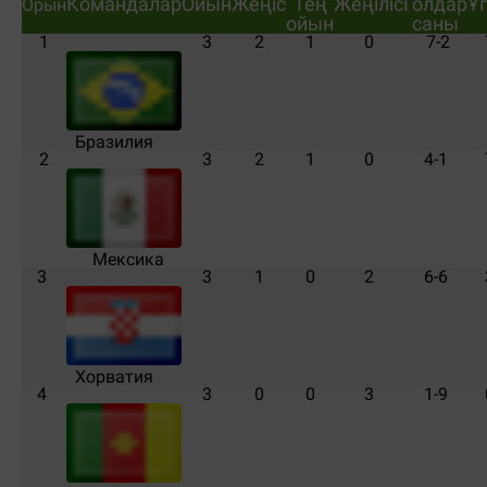
Командалар
Ойын
Жеңіс
Тең
Жеңіліс
Голдар
Ұ
Орын
ойын
саны
1
3
2
1
0
7-2
Бразилия
2
3
2
1
0
4-1
Мексика
3
3
1
0
2
6-6
Хорватия
4
3
0
0
3
1-9