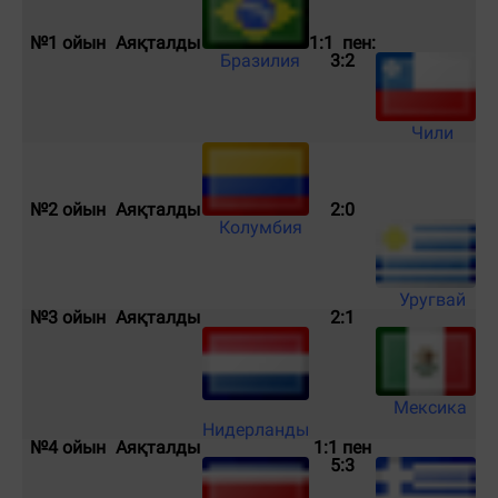
№1 ойын
Аяқталды
1:1 пен:
Бразилия
3:2
Чили
№2 ойын
Аяқталды
2:0
Колумбия
Уругвай
№3 ойын
Аяқталды
2:1
Мексика
Нидерланды
№4 ойын
Аяқталды
1:1 пен
5:3