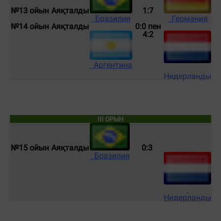
№13 ойын
Аяқталды
1:7
Германия
Бразилия
№14 ойын
Аяқталды
0:0 пен
4:2
Аргентина
Нидерланды
III ОРЫН
№15 ойын
Аяқталды
0:3
Бразилия
Нидерланды