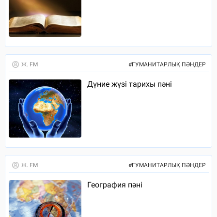
Ж. FM
#
ГУМАНИТАРЛЫҚ ПӘНДЕР
Дүние жүзі тарихы пәні
Ж. FM
#
ГУМАНИТАРЛЫҚ ПӘНДЕР
География пәні