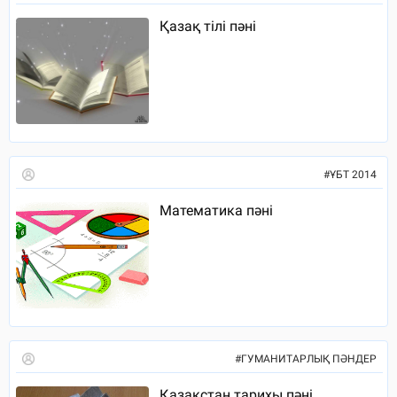
Қазақ тілі пәні
#
ҰБТ 2014
Математика пәні
#
ГУМАНИТАРЛЫҚ ПӘНДЕР
Қазақстан тарихы пәні