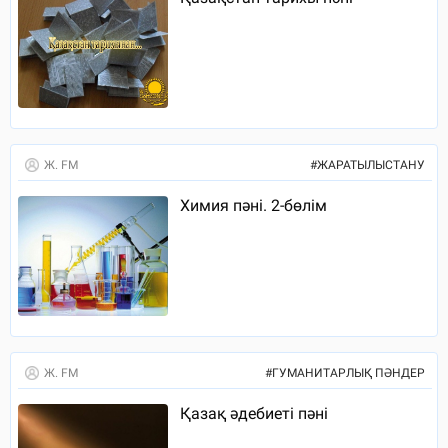
Ж. FM
#
ЖАРАТЫЛЫСТАНУ
Химия пәні. 2-бөлім
Ж. FM
#
ГУМАНИТАРЛЫҚ ПӘНДЕР
Қазақ әдебиеті пәні