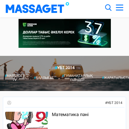
#
ҰБТ 2014
#
MASSAGET
#
ГУМАНИТАРЛЫҚ
#
БАРЛЫҒЫ
#
ЖАРАТЫЛЫСТ
TV
ПӘНДЕР
#
ҰБТ 2014
Математика пәні