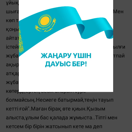
ұйықтамадым..Америкалыққа тұрмысқа
шығам дегенде,маған ас та батпай қалды.Мен
көп түндерде ұйқы көрмей,әр құрбыма
қоңырау шалып жылайтынмын..Тек
айтатыным бір нәрсе"Не істеймін?Не
істеймін?"Құрбыларыма рахмет.Олар мені ылғи
жұбата білді.Бірақ қызым айтқанынан қайтпай
ақыры Ақш азаматына тиді..Тойды жақсы
атқардық.Туыстар,таныстар
жұбатқансиды:"Жақсы ғой,тойды өздері
көтерді,ертең бесік апарып әуре
болмайсың.Несиеге батырмай,теңін тауып
кетті ғой".Маған бірақ өте қиын.Қызым
алыста,ұлым бас қалада жұмыста..Тіпті мен
кетсем бір бірін жатсынып кете ма деп