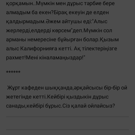
қорқамын..Мүмкін мен дұрыс тәрбие бере
алмадым ба екен?Бірақ екеуін де елден
қалдырмадым.Әжем айтушы еді:"Алыс
жерлерді,елдерді көрсем"деп.Мүмкін сол
арманы немересіне бұйырған болар.Қызым
алыс Калифорнияға кетті. Ақ тілектеріңізге
рахмет!Мені кіналамаңыздар!"
******
Жұрт кафеден шыққанда,әрқайсысы бір-бір ой
жетегінде кетті.Кейбірі қыздыкін дұрыс
санады,кейбірі бұрыс.Сіз қалай ойлайсыз?