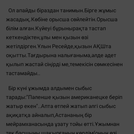
Ол апайды біраздан танимын.Бірге жұмыс
жасадық.Көбіне орысша сөйлейтін.Орысша
білім алған.Күйеуі бұрынырақта тастап
кеткендіктен,ұлы мен қызын өзі
жетілдірген.Ұлын Ресейде,қызын АҚШта
оқытты.Тағдырына налығаныма,әлде әдет
қылып жастай сіңірді ме,темекісін сөмкесінен
тастамайды..
Бір күні ұжымда алдымен сыбыс
тарады:"Пәленше қызын американецке беріп
жатыр екен"..Апта өтпей жатып әлгі сыбыс
ақиқатқа айналып,Астананың бір
мейрамханасында ұзату тойы өтті.Ұжымнан
тек басшыны шақырғанын көрдім(оның өзі