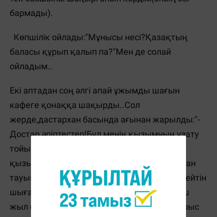
бармады).
Көпшілік ойлады:"Мұнысы несі?Қазақтың
баласы құрып қалып па?"Мен де солай
ойладым..
Екі аптадан соң әлгі апай ұжымды шағын
кафеге қонаққа шақырды..Сол
жерде,дастархан басында ағынан жарылды:"-
Достар,әріптестер!Бұл менің қызымның ұзату
тойының дәмі деп қабылдаңыздар..Менің
қызым АҚШта оқуда жүр еді ғой.Сол жақтан
тауыпты әлгіні..Көбіңіз неге бұлай болды дейтін
шығарсыздар..? Мен олардың жүретінін үш
жыл бойына білемін..Үш жыл бойы,мен дұрыс