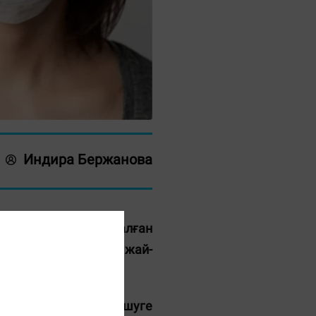
Индира Бержанова
сы - тілі. Сөзі жоғалған
сы қазіргі қоғамның жай-
ты түйіткілдерді шешуге