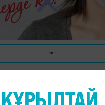
оғалуына да себеп болатын нәрселердің ең қуатты
, - деген Ахмет Байтұрсынұлының қасиетті қағида
а 30 жылдың жүзі болса да, тіл мәселесіне қатыс