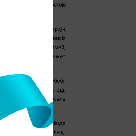
 тұрған көшедегі сәтсіз
ін­де, кейбір дүкендердің
й тиетін мәтін мен жөнсіз
өбі ма­ғынасына үңілмей,
нде мүлде жазбайды. Қажет
кейде туындайды. Себебі,
сақ құба-құп болар еді.
ытта болмасын, бұл мәселе
әне ресми орыс тілінде
кәсіпкерлер баршылық.