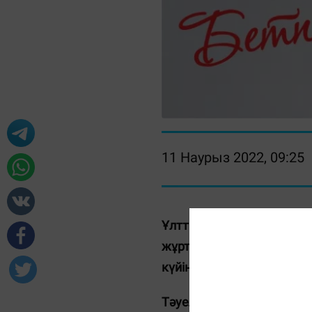
11 Наурыз 2022, 09:25
Ұлттың сақталуына да, ж
жұрттың өзі де жоғалады
күйіне тура айтылғандай.
Тәуелсіздік алғанымызғ