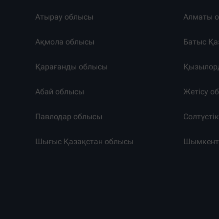
Атырау облысы
Алматы 
Ақмола облысы
Батыс Қа
Қарағанды облысы
Қызылор
Абай облысы
Жетісу о
Павлодар облысы
Солтүсті
Шығыс Қазақстан облысы
Шымкен