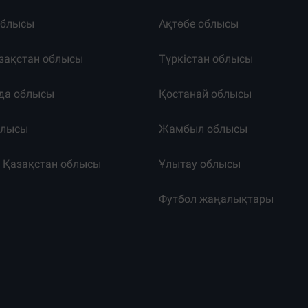
облысы
Ақтөбе облысы
зақстан облысы
Түркістан облысы
да облысы
Қостанай облысы
блысы
Жамбыл облысы
к Қазақстан облысы
Ұлытау облысы
т
Футбол жаңалықтары