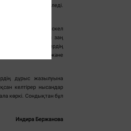
 бүгінде артып келеді.
там жарнамадан өрескел
і жарнамаға қатысты заң
азылуы және мәтіндердің
Бұл кәсіпкерлердің және
ердің дұрыс жазылуына
қсан келтірер нысандар
ла көркі. Сондықтан бұл
Индира Бержанова