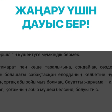
, қазақ тілін тұтынушылардың саны да сапасы да
ілер бұл мәселені назарға алған жөн.
р-Сұлтан қала­сында былтырғы жылы 400-ден ас
сы орайда, 2021 жылдың басында қазақ тіліндег
а көрнекі ақпараттардағы қазақ тілінің сауатты ж
ойынша қосымша талаптарды белгілеу көзделген. 
ршілігін күшейтуге мүмкіндік бермек.
 ғимарат пен көше тазалығына, сондай-ақ сөзд
н болашағы сабақтасқан елорданың келбетіне нұ
ң ортақ абыройымыз болмақ. Сауатты жарнама – қа
ап, қоғамның әрбір мүшесі белсенді болуы тиіс.