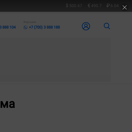
500.67
490.7
6.04
Жарнама
 3 888 104
+7 (700) 3 888 188
рма