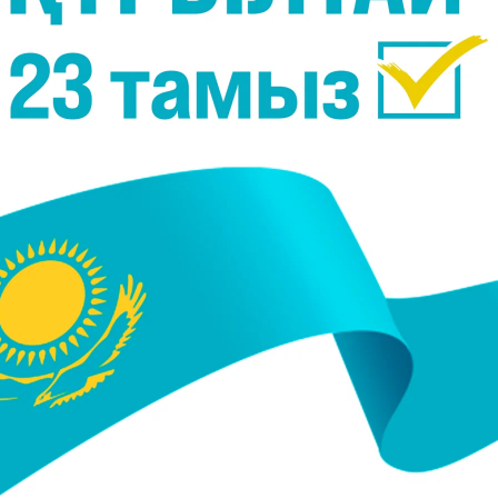
ді. Оған тіпті қазақ тілін мазаққа айналдырып
мен тұрпайы түсінікке құралған жарнамалар дәлел.
уалы қай тұстан болса да білініп жатыр. Қала көшелер
тік тілдегі жар­на­ма­лар қатеге толы. Көзге түрпіде
і де, көңілі де үйренген. Жарнамаларды аударарда к
аударма жа­сай салады. Ал келесі біреуі қа­зақ тілі
ар...
рғап, жаны ашитындар қайда қалды деген сауал кө
сіне келгенде, алдымен осы жарнамамызды түзеп ал
на сіз бен біз көтермесек, қайда қалдық?! Қай уақ
келген визуалды жарнама мемлекеттік қазақ ж
 бар. Алайда, ондай ережеге міз қақпайтын 