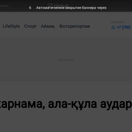
балар
6
Автоматическое закрытие баннера через
Редакция
LifeStyle
Спорт
Аймақ
Фоторепортаж
+7 (700)
арнама, ала-құла ауда