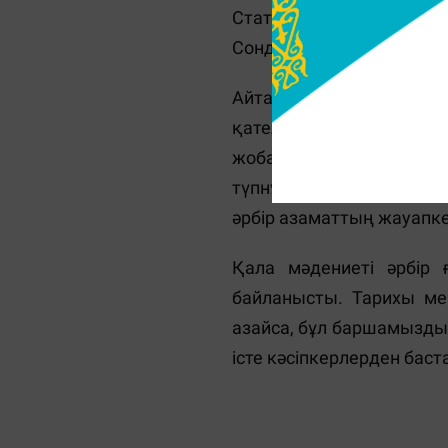
Статистикаға сүйенсек
Сондықтан жарнама беруш
Айта кететін жайт, Нұ
қателіктер табылған. О
жобасы бекітілді. Заңд
түпнұсқалы аудармасы б
әрбір азаматтың жауапке
Қала мәдениеті әрбір
байланысты. Тарихы ме
азайса, бұл баршамызды
істе кәсіпкерлерден баст