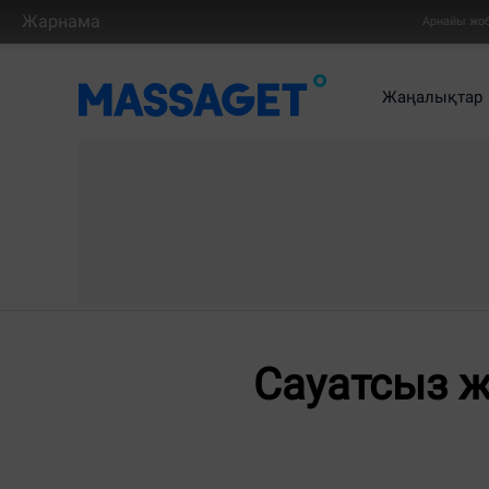
Жарнама
Арнайы жо
Жаңалықтар
Сауатсыз ж