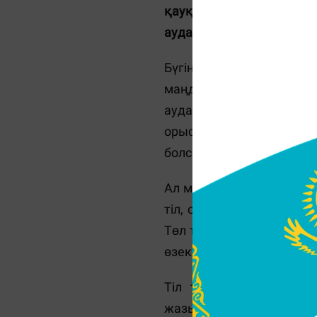
қауқарымыз жетпей келе
аудармалар, қате мәтін 
Бүгінде казақ тілінің ах
маңдай­ша­сында мемлекет
аудармаларға көптің көз
орыс ті­лінен сөзбе-сөз 
болса, халық өзі түсініп ал
Ал мұндайда өз тілің қо
тіл, сауаттылық мәселе
Төл тілдің мәртебесін мы
өзектілігін жоя қоймас.
Тіл туралы заңда кез 
жазылады деген ереже