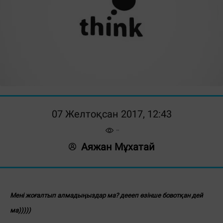
07 Желтоқсан 2017, 12:43
Аяжан Мұхатай
Мені жоғалтып алмадыңыздар ма? деееп өзінше бовотқан дей
ма)))))