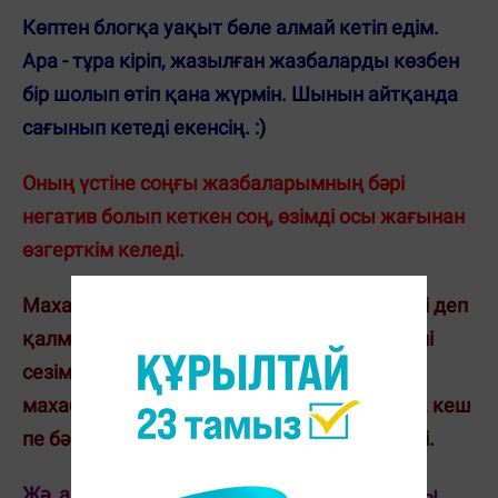
Көптен блогқа уақыт бөле алмай кетіп едім.
Ара - тұра кіріп, жазылған жазбаларды көзбен
бір шолып өтіп қана жүрмін. Шынын айтқанда
сағынып кетеді екенсің. :)
Оның үстіне соңғы жазбаларымның бәрі
негатив болып кеткен соң, өзімді осы жағынан
өзгерткім келеді.
Махаббаттан көңілі қалып, құлазып кетіпті деп
қалмаңыздар. Олай емес. Айналаңда әдемі
сезімнің кейіпкерлері жүргенде сенің
махаббатқа сенбеуің мүмкін емес. Ерте ме, кеш
пе бәрібір бір бақытың бұйыратыны белгілі.
Жә, айтқым келгені ол емес. Жалпы, блогты