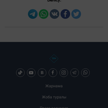
Жарнама
Жоба туралы