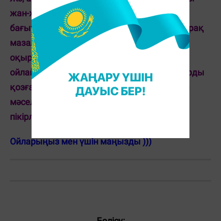
жан-жақты жүргізген дұрыс па? жоқ, бір
бағытта ғана ізденген дұрыс па? - деген сұрақ
мазалап жүр. Бір бағытта ғана жазсам,
оқырманды жалықтырып аламын ба деп
ойлаймын. Бәлкім, жан-жақты тақырыптарды
қозғаған дұрыс шығар? Кәәм бір актуалды
мәселе көтереді деп ойлап қалмаң, жәй
пікірлеріңді білгім келеді)
Ойларыңыз мен үшін маңызды )))
Бөлісу: