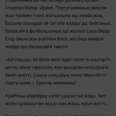
отырған болар. Әрине, Португалияның жеңісін
жан-тәнімен тілеп жатқанына еш күмән жоқ.
Басына осындай ой сап ете қалды да, бейтаныс
балақайға футболшының іші жылып сала берді.
Егер ойын осы есеппен бітсе, жетінші нөмірлі
жейде сол балақайға тиесілі.
«Айтпақшы, ол бала мені іздеп келетін шығар?»
деген ойын төрешінің жан ұшырған ысқырығы
бөліп әкетті. Соңғы ысқырық екен! Матч бітті.
Португалия — Еуропа чемпионы!
КриРоны әлдебіреу келіп құшақтай алды. Бет-
жүзін қуаныштан аққан көз жасы жуып кетті...