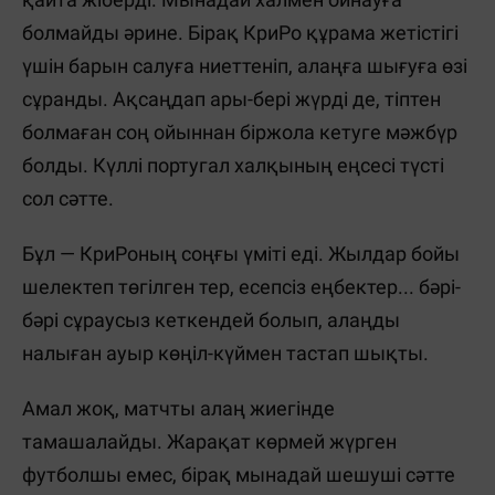
болмайды әрине. Бірақ КриРо құрама жетістігі
үшін барын салуға ниеттеніп, алаңға шығуға өзі
сұранды. Ақсаңдап ары-бері жүрді де, тіптен
болмаған соң ойыннан біржола кетуге мәжбүр
болды. Күллі португал халқының еңсесі түсті
сол сәтте.
Бұл — КриРоның соңғы үміті еді. Жылдар бойы
шелектеп төгілген тер, есепсіз еңбектер... бәрі-
бәрі сұраусыз кеткендей болып, алаңды
налыған ауыр көңіл-күймен тастап шықты.
Амал жоқ, матчты алаң жиегінде
тамашалайды. Жарақат көрмей жүрген
футболшы емес, бірақ мынадай шешуші сәтте