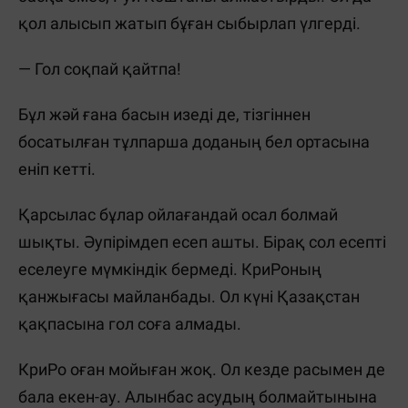
қол алысып жатып бұған сыбырлап үлгерді.
— Гол соқпай қайтпа!
Бұл жәй ғана басын изеді де, тізгіннен
босатылған тұлпарша доданың бел ортасына
еніп кетті.
Қарсылас бұлар ойлағандай осал болмай
шықты. Әупірімдеп есеп ашты. Бірақ сол есепті
еселеуге мүмкіндік бермеді. КриРоның
қанжығасы майланбады. Ол күні Қазақстан
қақпасына гол соға алмады.
КриРо оған мойыған жоқ. Ол кезде расымен де
бала екен-ау. Алынбас асудың болмайтынына