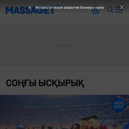
4
Автоматическое закрытие баннера через
СОҢҒЫ ЫСҚЫРЫҚ
ЖЕКЕ
БЛОГ