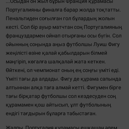
...Осыдан он жыл бұрын Франция құрамасы
Португалияны финалға барар жолда тоқтатты.
Пенальтиден соғылған гол бұлардың жолын
кесті. Сол бір ауыр матчтан соң Португалияның
француздармен ойнап отырғаны осы бүгін. Сол
ойынның соңында аңыз футболшы Луиш Фигу
жеңілісті өзіне қалай қабылдарын білмей
мәңгіріп, көгалға шалқалай жата кеткен.
Өйткені, ол чемпионат оның ең соңғы үміті еді.
Үміті тағы да алдады. Фигу де құрама сапында
алтыннан алқа таға алмай кетті. Фигумен бірге
тағы бірқатар футболшы сол кездесуден соң
құрамамен қош айтысып, ұлт футболының
ендігі тағдырын бұларға табыстаған.
Жалпы, Португалия құрамасы ешқашан әлем