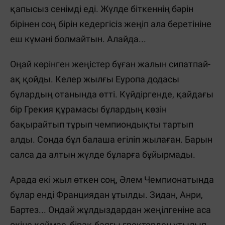
қапысыз сенімді еді. Жүлде біткеннің бәрін
бірінен соң бірін кедергісіз жеңіп ала беретініне
еш күмәні болмайтын. Алайда...
Оңай көрінген жеңістер бұған жалын сипатпай-
ақ қойды. Келер жылғы Еуропа додасы
бұлардың отанында өтті. Күйдіргенде, қайдағы
бір Грекия құрамасы бұлардың көзін
бақырайтып тұрып чемпиондықты тартып
алды. Сонда бұл балаша егіліп жылаған. Барын
салса да алтын жүлде бұларға бұйырмады.
Арада екі жыл өткен соң, Әлем Чемпионатында
бұлар енді Франциядан ұтылды. Зидан, Анри,
Бартез... Ондай жұлдыздардан жеңілгеніне аса
өкіне қоймас, бірақ баяғы гректерден ұтылып