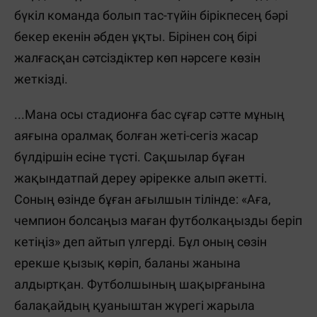
бүкіл команда болып тас-түйін бірікпесең бәрі
бекер екенін әбден ұқты. Бірінен соң бірі
жалғасқан сәтсіздіктер көп нәрсеге көзін
жеткізді.
...Мана осы стадионға бас сұғар сәтте мұның
аяғына оралмақ болған жеті-сегіз жасар
бүлдіршін есіне түсті. Сақшылар бұған
жақындатпай дереу әрірекке алып әкетті.
Соның өзінде бұған ағылшын тілінде: «Аға,
чемпион болсаңыз маған футболкаңызды беріп
кетіңіз» деп айтып үлгерді. Бұл оның сөзін
ерекше қызық көріп, баланы жанына
алдыртқан. Футболшының шақырғанына
балақайдың қуаныштан жүрегі жарыла