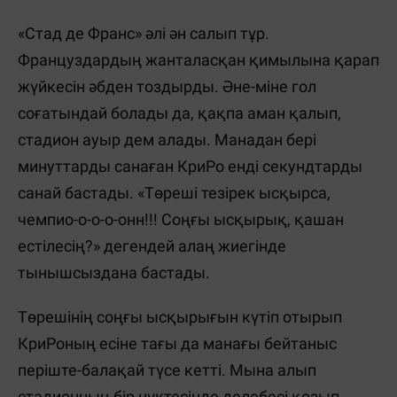
«Стад де Франс» әлі ән салып тұр.
Француздардың жанталасқан қимылына қарап
жүйкесін әбден тоздырды. Әне-міне гол
соғатындай болады да, қақпа аман қалып,
стадион ауыр дем алады. Манадан бері
минуттарды санаған КриРо енді секундтарды
санай бастады. «Төреші тезірек ысқырса,
чемпио-о-о-о-онн!!! Соңғы ысқырық, қашан
естілесің?» дегендей алаң жиегінде
тынышсыздана бастады.
Төрешінің соңғы ысқырығын күтіп отырып
КриРоның есіне тағы да манағы бейтаныс
періште-балақай түсе кетті. Мына алып
стадионның бір нүктесінде делебесі қозып