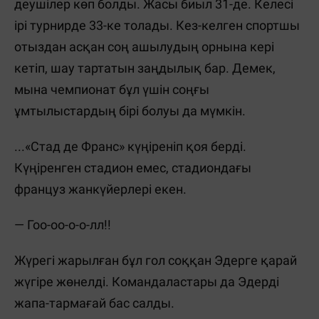
деушілер көп болды. Жасы биыл 31-де. Келесі
ірі турнирде 33-ке толады. Кез-келген спортшы
отыздан асқан соң ашылудың орнына кері
кетіп, шау тартатын заңдылық бар. Демек,
мына чемпионат бұл үшін соңғы
ұмтылыстардың бірі болуы да мүмкін.
...«Стад де Франс» күңіреніп қоя берді.
Күңіренген стадион емес, стадиондағы
француз жанкүйерлері екен.
— Гоо-оо-о-о-лл!!
Жүрегі жарылған бұл гол соққан Эдерге қарай
жүгіре жөнелді. Командаластары да Эдерді
жапа-тармағай бас салды.