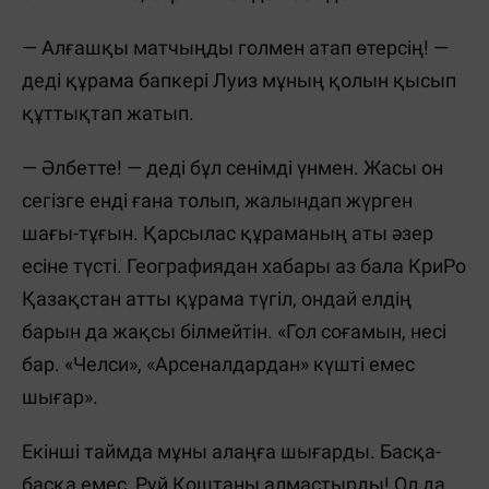
— Алғашқы матчыңды голмен атап өтерсің! —
деді құрама бапкері Луиз мұның қолын қысып
құттықтап жатып.
— Әлбетте! — деді бұл сенімді үнмен. Жасы он
сегізге енді ғана толып, жалындап жүрген
шағы-тұғын. Қарсылас құраманың аты әзер
есіне түсті. Географиядан хабары аз бала КриРо
Қазақстан атты құрама түгіл, ондай елдің
барын да жақсы білмейтін. «Гол соғамын, несі
бар. «Челси», «Арсеналдардан» күшті емес
шығар».
Екінші таймда мұны алаңға шығарды. Басқа-
басқа емес, Руй Коштаны алмастырды! Ол да