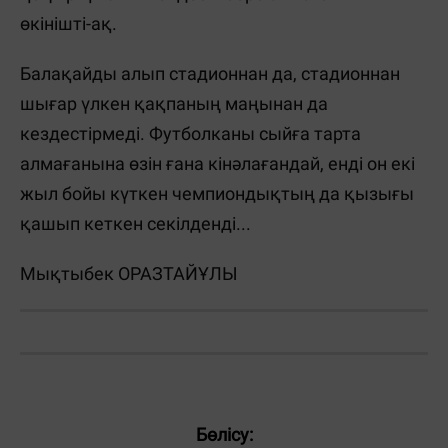
өкінішті-ақ.
Балақайды алып стадионнан да, стадионнан
шығар үлкен қақпаның маңынан да
кездестірмеді. Футболканы сыйға тарта
алмағанына өзін ғана кінәлағандай, енді он екі
жыл бойы күткен чемпиондықтың да қызығы
қашып кеткен секілденді...
Мықтыбек ОРАЗТАЙҰЛЫ
Бөлісу: