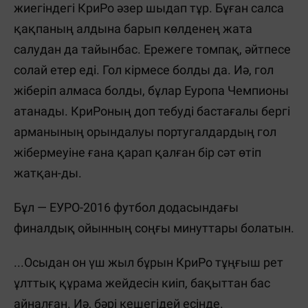
жиегіндегі КриРо әзер шыдап тұр. Бұған салса
қақпаның алдына барып көлденең жата
салудан да тайынбас. Ережеге томпақ, әйтпесе
солай етер еді. Гол кірмесе болды да. Иә, гол
жіберіп алмаса болды, бұлар Еуропа Чемпионы
атанады. КриРоның доп тебуді бастағалы бергі
арманының орындалуы португалдардың гол
жібермеуіне ғана қарап қалған бір сәт өтіп
жатқан-ды.
Бұл — ЕУРО-2016 футбол додасындағы
финалдық ойынның соңғы минуттары болатын.
...Осыдан он үш жыл бұрын КриРо тұңғыш рет
ұлттық құрама жейдесін киіп, бақыттан бас
айналған. Иә, бәрі кешегідей есінде.