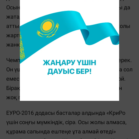
Осындай сынға әр ірі дода сайын ұшырайды да
жатады. 2012 жылғы Еурода да бұл жақсы
атты бола қоймады. Әйтпесе құрама сол жолы
жартылай финалға дейін жеткен. Бірақ
жанкүйерлерге тек чемпиондық керек.
Чемпиондық кімге керек емес? Бұған да керек.
Он үш жылдан бергі арманы да, мақсаты да сол
емес пе? Аянып жүрген ештеңесі де жоқ қой.
Бірақ жете алмай соры қайнап келе жатқан
жоқ па?
ЕУРО-2016 додасы басталар алдында «КриРо
үшін соңғы мүмкіндік, сірә. Осы жолы алмаса,
құрама сапында ештеңе ұта алмай өтеді»