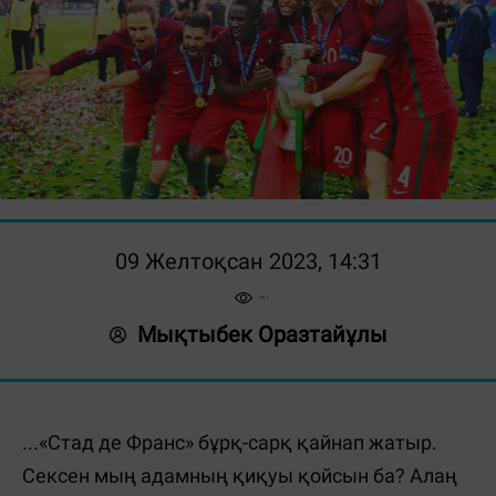
09 Желтоқсан 2023, 14:31
Мықтыбек Оразтайұлы
...«Стад де Франс» бұрқ-сарқ қайнап жатыр.
Сексен мың адамның қиқуы қойсын ба? Алаң