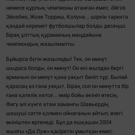
немесе құрлық чемпионы атанған емес. Әйгілі
Эйсебио, Жозе Торриш, Колуна... шіркін тарихта
қандай керемет футболшылар болды десеңші.
Бірақ ұлттық құраманың маңдайына
чемпиондық жазылмапты.
Бұйырса бүгін жазылады! Тек, он минут
шыдаса болды, он минут! Он екі жылдан бергі
арманын он минут қана уақыт бөліп тұр. Былай
қарасаң аз ғана уақыт. Бірақ сол он минутта бір
ғана қателік кетсе... өмір бойы өкініп өтесің.
Фигу әлі күнге атам заманғы Шавьердің
шешуші сәтте қолмен ойнағанын айтып, өзегі
өкініштен өртенеді. Бұл да ешқашан 2004
жылғы «Да Луж» қасіретін ұмытқан емес.