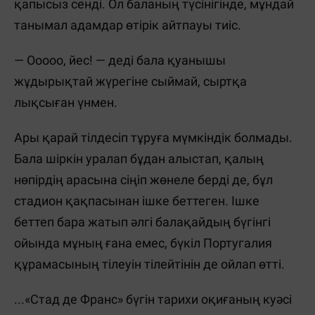
қапысыз сенді. Ол баланың түсінігінде, мұндай
танымал адамдар өтірік айтпауы тиіс.
— Ооооо, йес! — деді бала қуанышы
жұдырықтай жүрегіне сыймай, сыртқа
лықсыған үнмен.
Ары қарай тілдесіп тұруға мүмкіндік болмады.
Бала шіркін уралап бұдан алыстап, қалың
нөпірдің арасына сіңіп жөнеле берді де, бұл
стадион қақпасынан ішке беттеген. Ішке
беттеп бара жатып әлгі балақайдың бүгінгі
ойында мұның ғана емес, бүкіл Португалия
құрамасының тілеуін тілейтінін де ойлап өтті.
...«Стад де Франс» бүгін тарихи оқиғаның куәсі