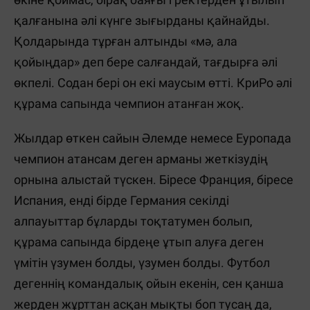
қалғанына әлі күнге зығырданы қайнайды.
Қолдарында тұрған алтынды «мә, ала
қойыңдар» деп бере салғандай, тағдырға әлі
өкпелі. Содан бері он екі маусым өтті. КриРо әлі
құрама сапында чемпион атанған жоқ.
Жылдар өткен сайын Әлемде немесе Еуропада
чемпион атансам деген арманы жеткізудің
орнына алыстай түскен. Біресе Франция, біресе
Испания, енді бірде Германия секілді
алпауыттар бұларды тоқтатумен болып,
құрама сапында бірдеңе ұтып алуға деген
үмітін үзумен болды, үзумен болды. Футбол
дегеннің командалық ойын екенін, сен қанша
жерден жұрттан асқан мықты боп тусаң да,