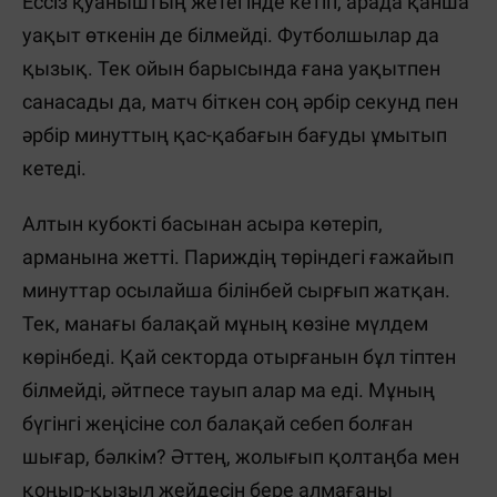
Ессіз қуаныштың жетегінде кетіп, арада қанша
уақыт өткенін де білмейді. Футболшылар да
қызық. Тек ойын барысында ғана уақытпен
санасады да, матч біткен соң әрбір секунд пен
әрбір минуттың қас-қабағын бағуды ұмытып
кетеді.
Алтын кубокті басынан асыра көтеріп,
арманына жетті. Париждің төріндегі ғажайып
минуттар осылайша білінбей сырғып жатқан.
Тек, манағы балақай мұның көзіне мүлдем
көрінбеді. Қай секторда отырғанын бұл тіптен
білмейді, әйтпесе тауып алар ма еді. Мұның
бүгінгі жеңісіне сол балақай себеп болған
шығар, бәлкім? Әттең, жолығып қолтаңба мен
қоңыр-қызыл жейдесін бере алмағаны