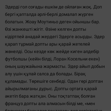
Эдерді гол соғады ешкім де ойлаған жоқ. Доп
бергі қапталда әрлі-берлі домалап жүрген
болатын. Жоау Моутиньо деген ойыншы бар.
Өзі жанкешті жігіт. Өзіне келген допты
кідіртпей анадай жердегі Эдерге асырды. Эдер
қарап тұрмай допты ары қарай жетелей
жөнелді. Осы кезде көк жейде киген әлдебір
футболшы (кейін білді, Лоран Косельни екен)
оның шаужайына жармасты. Эдер айып добын
алу үшін құлай салса да болады. Бірақ
құламады. Төрешіге сенбеді. Одан гөрі доптан
айырылмағаны дұрыс. Допты ортаға қарай
әкетіп бара жатқан. Оны тоқтатпақ болған
француз допты ала алмасын білді ме, «мен
болмасам басқалар тоқтатар» деп серіктеріне