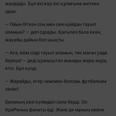
жаздады. Бұл екі езуі екі құлағына жеткен
одан:
— Ойын біткен соң мен сені қайдан тауып
аламын? — деп сұрады. Қағылез бала екен,
жауабы дайын боп шықты.
— Аға, өзім сізді тауып аламын, тек маған уәде
беріңіз! — деді қуаныштан жанары жарқ-жұрқ
етіп. Бұл күлді.
— Жарайды, егер чемпион болсам, футболкам
сенікі!
Баланың көзі күлімдеп сала берді. Ол
КриРоның фанаты еді. Және де мұның сөзіне