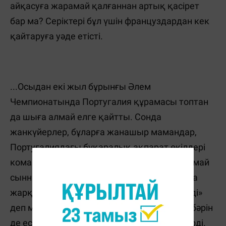
айқасуға жарамай қалғаннан артық қасірет
бар ма? Серіктері бұл үшін француздардан кек
қайтаруға уәде етісті.
...Осыдан екі жыл бұрынғы Әлем
Чемпионатында Португалия құрамасы топтан
да шыға алмай елге қайтты. Сонда
жанкүйерлер, бұларға жанашыр мамандар,
Португалиядағы бұқаралық ақпарат өкілдері
команда мүшелерін, әсіресе Роналдуды аямай
сынның астына көмді. «Реал» сапында ғана
жарқырайды, құрама үшін дым да бітірмеді»
деп мұны жерден алып, жерге салды. Бұл бәрін
де естіді, оқыды, амалсыз шыдап жүре берді.