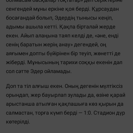
сенгендей мұны еркіне қоя берді. Құрсаудан
босағандай болып, Эдердің тынысы кеңіп,
адымы ашыла кетті. Қақпа бірталай жерде
екен. Айып алаңына таяп келді де, «әне, енді
сенің баратын жерің анау» дегендей, оң
аяғымен допты бүйірінен бір теуіп, жөнетті де
жіберді. Мұнысының тарихи соққы екенін дәл
сол сәтте Эдер ойламады.
Доп та тіл алғыш екен. Оның дегенін мүлтіксіз
орындап, жер бауырлап зулады да, өзіне қарай
арыстанша атылған қақпашыға көз қырын да
салмастан, торға күмп берді — 1:0. Стадион дүр
көтерілді.