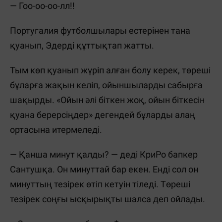
— Гоо-оо-оо-лл!!
Португалия футболшылары естерінен тана
қуанып, Эдерді құттықтап жатты.
Тым көп қуанып жүріп алған болу керек, төреші
бұларға жақын келіп, ойыншыларды сабырға
шақырды. «Ойын әлі біткен жоқ, ойын біткесін
қуана берерсіңдер» дегендей бұларды алаң
ортасына итермеледі.
— Қанша минут қалды? — деді КриРо бапкер
Сантушқа. Он минуттай бар екен. Енді сол он
минуттың тезірек өтіп кетуін тіледі. Төреші
тезірек соңғы ысқырықты шалса деп ойлады.