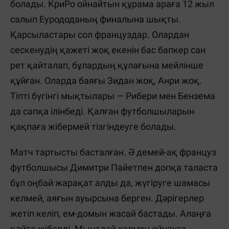
болады. КриРо ойнайтын құрама араға 12 жыл
салып Еурододаның финалына шықты.
Қарсыластары сол француздар. Олардан
сескенудің қажеті жоқ екенін бас бапкер сан
рет қайталап, бұлардың құлағына мейлінше
құйған. Оларда баяғы Зидан жоқ, Анри жоқ.
Тіпті бүгінгі мықтылары — Рибери мен Бензема
да сапқа ілінбеді. Қалған футболшыларын
қақпаға жібермей тізгіндеуге болады.
Матч тартысты басталған. Ә демей-ақ француз
футболшысы Димитри Пайетпен допқа таласта
бұл оңбай жарақат алды да, жүгіруге шамасы
келмей, аяғын ауырсына берген. Дәрігерлер
жетіп келіп, ем-домын жасай бастады. Алаңға
қайта жіберді. Мынадай халмен ойнауға