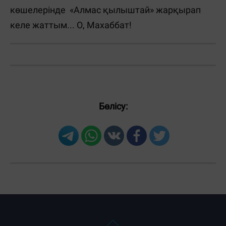
көшелерінде «Алмас қылыштай» жарқырап
келе жаттым... О, Махаббат!
Бөлісу: