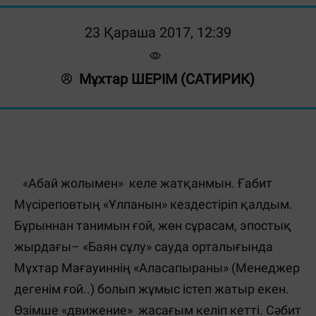
23 Қараша 2017, 12:39
Мұхтар ШЕРІМ (САТИРИК)
«Абай жолымен» келе жатқанмын. Ғабит
Мүсіреповтың «Ұлпанын» кездестіріп қалдым.
Бұрыннан танимын ғой, жөн сұрасам, эпостық
жырдағы– «Баян сұлу» сауда орталығында
Мұхтар Мағауиннің «Аласапыраны» (Менеджер
дегенім ғой..) болып жұмыс істеп жатыр екен.
Өзімше «движение» жасағым келіп кетті. Сәбит