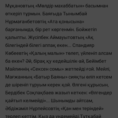
Мұқановтың «Мөлдір махаббатын» басымнан
өткеріп тұрмын. Баяғыда Тынымбай
Нұрмағанбетовтің «Ата қонысына»
барғанымда, бір рет көргенмін. Бойжетіп
қалыпты. Жүсіпбек Аймауытовтың «Ақ
білегіндей білегі аппақ екен... Спандияр
Көбеевтің «Қалың малын» төлеп, үйленіп алсам
ба екен? Әй, бірақ қу кедейшілік-ай, Бейімбет
Майлиннің «Сексен сомы» жетпейді ғой. Мейлі,
Мағжанның «Батыр Баяны» сияқты өліп кетсем
де шіреніп тұруым керек қой. Өлгені құрысын,
Бердібек Соқпақбаев жазып кеткен: «Өлгендер
қайтып келмейді»... Шынымды айтсам,
Әбдіжәміл Нұрпейсовтің «Қан мен теріндей»
терлеп кеттім. Қыз да үндемейді.Тұтқабай