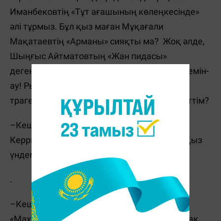
Иманбековтің «Тұт ағашының көлеңкесінде»
әлі тұрмыз. Бұл қыз маған Мұқағали
Мақатаевтің «Арманы» сияқты ма? Жоқ әлде,
Шыңғыс Айтматовтың «Жан пидасы»
дегендей, алып қашсам ба? Сотталып кетемін-
ау! Рымғали Нұрғалидың «Аяқталмаған
трагедиясы» болып жүрсем ше? Не деп кеттім?
–Кешіріңіз, Теодор Драйзердің «Аяулы
Керриіне» ұқсайды екенсіз...– дедім мен. Қыз
үндемеді.
.
–Кешіріңіз, Әзілхан Нұршайықовтың
«Махаббат қызық, мол жылдарын» бастасақ