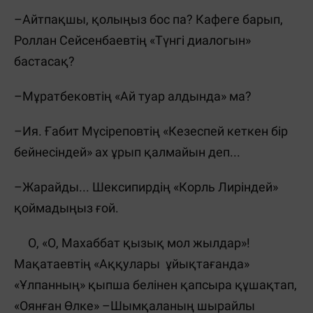
–Айтпақшы, қолыңыз бос па? Кафеге барып,
Роллан Сейсенбаевтің «Түнгі диалогын»
бастасақ?
–Мұратбековтің «Ай туар алдында» ма?
–Ия. Ғабит Мүсіреповтің «Кезеспей кеткен бір
бейнесіндей» ах ұрып қалмайын деп...
–Жарайды... Шексипирдің «Корль Лиріндей»
қоймадыңыз ғой.
О, «О, Махаббат қызық мол жылдар»!
Мақатаевтің «Аққулары ұйықтағанда»
«Ұлпанның» қыпша белінен қапсыра құшақтап,
«Оянған Өлке» –Шымқаланың шырайлы