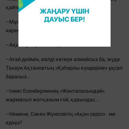
қайтеді? –деп қалдым тағы да.
–Мұстафиннің «Миллионері» болсаңыз,
көреміз...
–Ақшақұмар екенсізде!
–Ағай деймін, әзілді көтере алмайсыз ба, жүдә
Тахауи Ақтановтың «Қаһарлы күндеріне» ұқсап
барасыз...
–Ілияс Есенберлиннің «Жанталасындай»
жармасып жатқаным ғой, қарындас...
–Немене, Сәкен Жүнісовтің «Ақан серісі» ме
едіңіз?