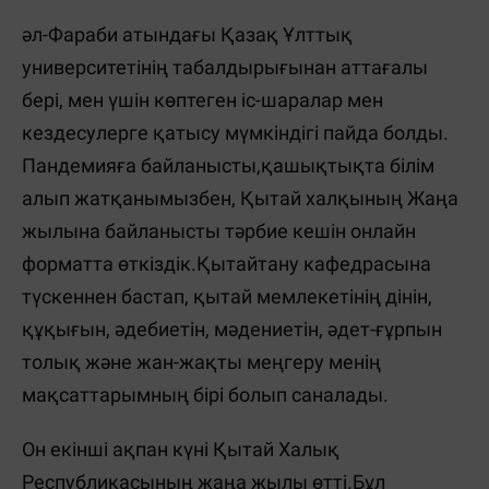
әл-Фараби атындағы Қазақ Ұлттық
университетінің табалдырығынан аттағалы
бері, мен үшін көптеген іс-шаралар мен
кездесулерге қатысу мүмкіндігі пайда болды.
Пандемияға байланысты,қашықтықта білім
алып жатқанымызбен, Қытай халқының Жаңа
жылына байланысты тәрбие кешін онлайн
форматта өткіздік.Қытайтану кафедрасына
түскеннен бастап, қытай мемлекетінің дінін,
құқығын, әдебиетін, мәдениетін, әдет-ғұрпын
толық және жан-жақты меңгеру менің
мақсаттарымның бірі болып саналады.
Он екінші ақпан күні Қытай Халық
Республикасының жаңа жылы өтті.Бұл