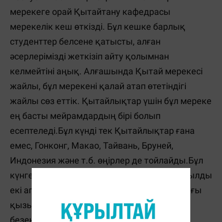
мерекеге орай Қытайтану кафедрасы
мерекелік кеш өткізді. Бұл кешке барлық
студенттер белсене қатысты, алған
әсерлерімізді жеткізіп айту қолымнан
келмейтіні аңық. Алғашында Қытай мерекесі
жайлы, бұл мерекені қалай атап өтетіндігі
жайлы сөз еттік. Қытайлықтар үшін бұл мереке
ең басты мейрамдардың бірі болып
есептеледі.Бұл күнді тек Қытайлықтар ғана
емес, Гонконг, Макао, Тайвань, Бруней,
Индонезия және т.б. өңірлер де тойлайды.Бұл
күнге олар ерекше дайындалады. Жаңа жылды
екі апта бойы атап өтеді.Дала,үйлер барлығы
қызыл қағаздармен,жазулармен
безендіріледі.Бұл олар үшін ең алдымен