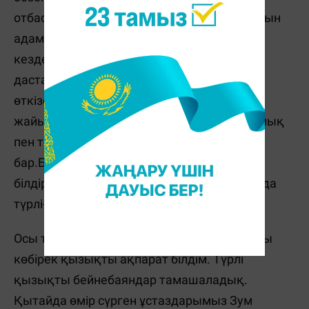
отбасылық мереке.Шет аумақтарда тұратын
адамдар туыстарымен, ата-аналарымен
кездесу үшін алыстан келеді.Барлығы бір
дастархан басында көңілді кеш
өткізеді.Мерекелік дастархан
жайылады,міндетті түрде дастарханда балық
пен тауық болуы қажет.Бұнын да өз мәңі
бар.Бұл молшылық пен байлықты
білдіреді.Олар түні бойы көз ілмейді.Аспанда
түрлі-түсті отшашулар атылады.
Осы тәрбие кеші арқылы бұл мереке жайлы
көбірек қызықты ақпарат білдім. Түрлі
қызықты бейнебаяндар тамашаладық.
Қытайда өмір сүрген ұстаздарымыз Зум