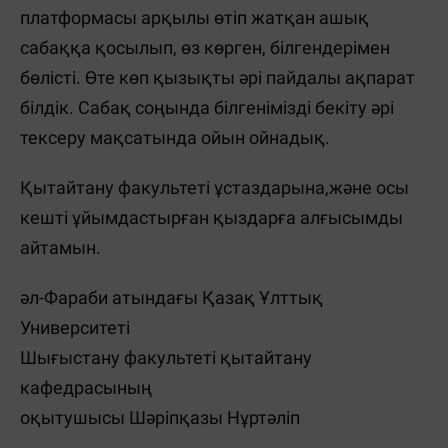
платформасы арқылы өтіп жатқан ашық
сабаққа қосылып, өз көрген, білгендерімен
бөлісті. Өте көп қызықты әрі пайдалы ақпарат
білдік. Сабақ соңында білгенімізді бекіту әрі
тексеру мақсатында ойын ойнадық.
Қытайтану факультеті ұстаздарына,және осы
кешті ұйымдастырған қыздарға алғысымды
айтамын.
әл-Фараби атындағы Қазақ Ұлттық
Университеті
Шығыстану факультеті қытайтану
кафедрасының
оқытушысы Шәріпқазы Нұртәліп