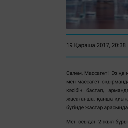
19 Қараша 2017, 20:38
Сәлем, Массагет! Өзіңе кі
мен массагет оқырманда
кәсібін бастап, арма
жасағанша, қанша қиынд
бүгінде жастар арасында
Мен осыдан 2 жыл бұрын