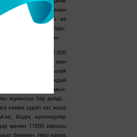
стырып, ешкімнен үйрене
м. Сөйтіп, жаңағы менен
тым. Себебі, басшы өз
рек деген принцип болды.
й ақырындап басталды.
 былайша айтқанда 11 000
ақша алып, арманым мен
сталмай жатып, осылай
еді. Онсызда жоқ мұндай
жағдайды айта алмаймын.
рлы жұмысқа бар дейді...
рға көмек сұрап хат жаза
не, біздің кәсіпкерлер
дар менен 11000 евроны
зып беремін. Несі керек