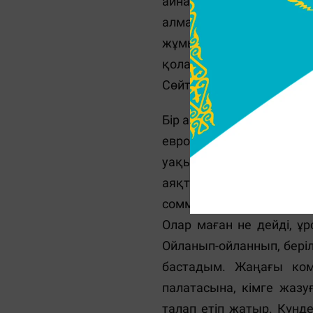
айналымының қалай жүрг
алмадым. Алайда, бір а
жұмысты жақсырақ біл
қоластындағылардан көбі
Сөйтіп, жұмысқа жаңада
Бір айдан соң, 16 желто
евроға лақтырып кетті
уақытымды, ұйқысыз т
аяқталғаны ма? Енді не
сомманы қайдан аламын?
Олар маған не дейді, ұр
Ойланып-ойланнып, беріл
бастадым. Жаңағы комп
палатасына, кімге жаз
талап етіп жатыр. Күнд