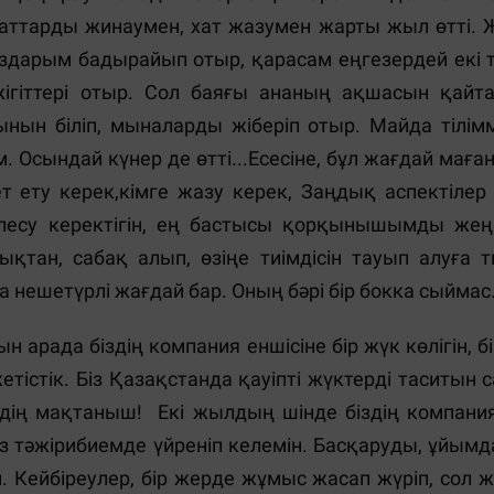
жаттарды жинаумен, хат жазумен жарты жыл өтті.
здарым бадырайып отыр, қарасам еңгезердей екі түр
ігіттері отыр. Сол баяғы ананың ақшасын қайта
нын біліп, мыналарды жіберіп отыр. Майда тілімме
Осындай күнер де өтті...Есесіне, бұл жағдай маға
т ету керек,кімге жазу керек, Заңдық аспектілер
лесу керектігін, ең бастысы қорқынышымды жеңі
тан, сабақ алып, өзіңе тиімдісін тауып алуға 
нешетүрлі жағдай бар. Оның бәрі бір бокка сыймас.
рада біздің компания еншісіне бір жүк көлігін, бі
жетістік. Біз Қазақстанда қауіпті жүктерді таситы
здің мақтаныш! Екі жылдың шінде біздің компания 
 өз тәжірибиемде үйреніп келемін. Басқаруды, ұйымд
Кейбіреулер, бір жерде жұмыс жасап жүріп, сол ж