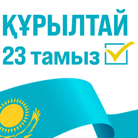
 "Осылай да, осылай менде идея бар. Көліктік-
н: "Сенің тәжірибиең жоқ қой, не білесің? Тым болм
е", деді. Кейін досыма қоңырау шалдым, оданда осы
ес іздей берсем, көңілім қалып, өз ойымнан айны
рдым. Жездемнің бос тұрған кеңсесі бар еді, соны 
аныс заңгерге ЖШС-тің құжаттарын жасатып, атау
ің ішінде жұмыс бастап кеттім. Алғашқы күндері 
нсия туралы хабарлама беріп, жұмысқа 2 қыз алдым
ірибиелі еді, екіншісі бакалаврды енді ғана бітір
ұмыс басталды. Тәжірибиелі қызметкер, мені жұмыс
ске үйрендім. Ал барлық құжаттарды, бланк, кел
 1000 құжатты оқып, өзімізге арнап келесімшарт жа
 шаблонсыз, саралап жазып, кесте, құжаттық ретт
н бұлардың қалай болатынын, басқа кәсіпорынд