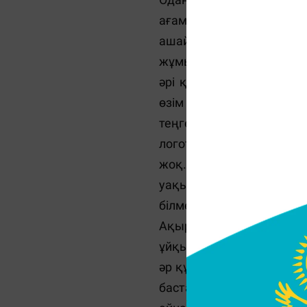
ағама қоңырау шалдым:
ашайық", дедім. Ол маға
жұмыс істеп көрмейсің б
әрі қарай қасыма серікт
өзім бастауға шешім шыға
теңге қарызға алып, т
логотип жасатып, 1 күнн
жоқ. "Hh" сайтына вака
уақыт жұмыс істеген тәж
білмемін. Міне осылай ж
Ақырынап, жүріп процес
ұйқысыз түндер өткізіп,
әр құжатты толығымен еш
басталды. Себебі, ме