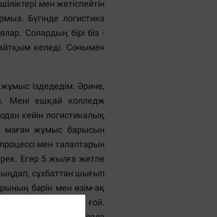
шіліктері мен жетіспейтін
рмыз. Бүгінде логистика
ар. Солардың бірі біз -
 айтқым келеді. Сонымен
 жұмыс іздедедім. Әрине,
ім. Мені ешқай колледж
одан кейін логистикалық
м, маған жұмыс барысын
с процессі мен талаптарын
ерек. Егер 5 жылға жетпе
 тыңдап, сұхбаттан шығып
ының бәрін мен өзім-ақ
ованный логистпін ғой.
ң атқыздым. Таң ата сала