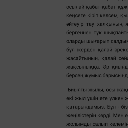
осылай қабат-қабат құ
кеңсеге кіріп келсем, қы
әйтеуір тау халқының ж
бергеннен түк шықпайты
оларды шығарып салдым. 
бұл жерден қалай әреке
жасайтынын, қалай сөй
жақсылыққа. Әр қиындық
берсең жұмыс барысында 
Биылғы жылы, осы жақын а
екі жыл үшін өте үлкен 
қатарындамыз. Бұл - бі
жеңілістерін көрді. Мен
жолымды салып келемін. 