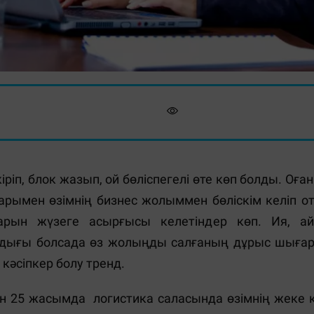
ріп, блок жазып, ой бөліспегелі өте көп болды. Оған
рымен өзімнің бизнес жолыммен бөліскім келіп о
ндарын жүзеге асырғысы келетіндер көп. Ия, 
ығы болсада өз жолыңды салғаның дұрыс шығар. Ә
 кәсіпкер болу тренд.
 25 жасымда логистика саласында өзімнің жеке кә