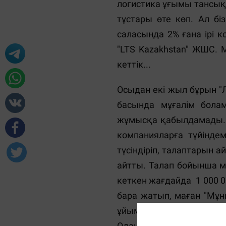
логистика ұғымы тансық е
тұстары өте көп. Ал бі
саласында 2% ғана ірі 
"LTS Kazakhstan" ЖШС. 
кеттік...
Осыдан екі жыл бұрын "Л
басында мұғалім болам
жұмысқа қабылдамады. Н
компанияларға түйінде
түсіндіріп, талаптарын а
айтты. Талап бойынша ме
кеткен жағдайда 1 000 0
бара жатып, маған "Мұ
ұйымдастырып, өзім жа
Оданда өзім осы бизнест