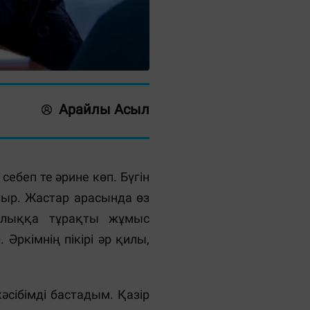
Арайлы Асыл
 себеп те әрине көп. Бүгін
тыр. Жастар арасында өз
айлыққа тұрақты жұмыс
ркімнің пікірі әр қилы,
сібімді бастадым. Қазір