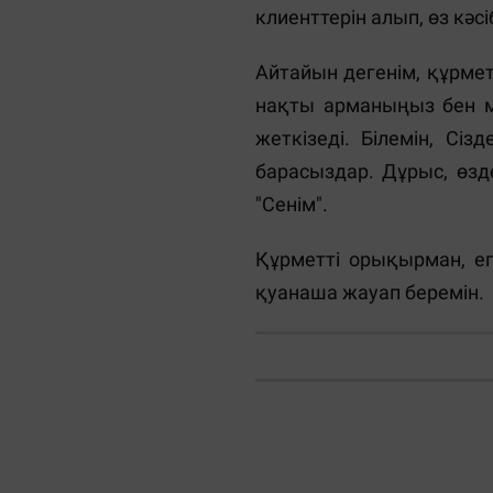
клиенттерін алып, өз кәс
Айтайын дегенім, құрмет
нақты арманыңыз бен ма
жеткізеді. Білемін, Сі
барасыздар. Дұрыс, өзде
"Сенім".
Құрметті орықырман, ег
қуанаша жауап беремін.