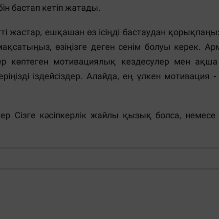
ібін бастап кетіп жатады.
ті жастар, ешқашан өз ісіңді бастаудан қорықпаңыз
қсатыңыз, өзіңізге деген сенім болуы керек. Арм
здер көптеген мотивациялық кездесулер мен ақш
ріңізді іздейсіздер. Алайда, ең үлкен мотивация - 
ер Сізге кәсіпкерлік жайлы қызық болса, немесе
Жауаптар: