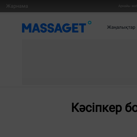
Жарнама
Арнайы жо
Жаңалықтар
Кәсіпкер бо