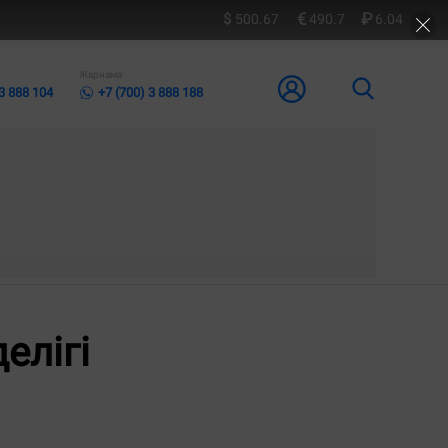
500.67
490.7
6.04
Жарнама
 3 888 104
+7 (700) 3 888 188
елігі