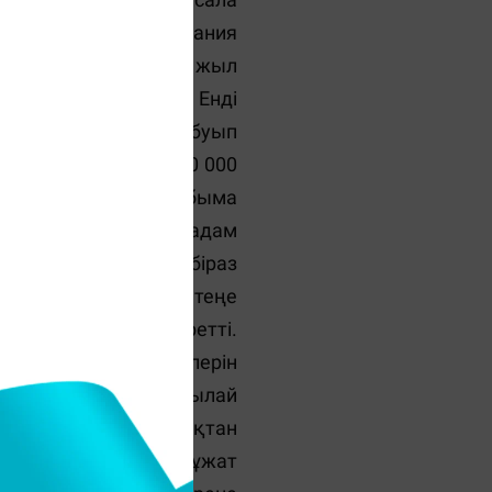
экспедициялық компания
аса бұл салады жарты жыл
ндай жауап естідім. Енді
п қалармын деп, бел буып
сұрап, ол кісіден 100 000
ын ойластырып, құрбыма
кеңседе менен басқа адам
. Бірі осы салада біраз
ген. Өзім болсам, ештеңе
тың негіздеріне үйретті.
ісімшарттардың түрлерін
зып шықтым. Міне, осылай
еулер бәрі таза парақтан
арда бұл салада құжат