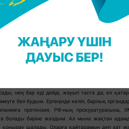
ізілетінін білмедім, сәйкесінше ешкіммен салы
йдың ішінде мен өзімді сенімді сезіне бастады
етін қызбен де, екінші қызбенде қош айтыс
рек білуі крек. Басшы үйрету керек, үйренбеуі ке
н еш тәжірибиесі жоқ жастарды алдым. Міне осыла
қсан мереке қарсаңында бізді Ресейлік бір компания
. Сұмдық, не істерімді білмедім. Өзім қарызға 
үндерімді арнап жасап жатқан кәсібімнің ба
 болады, әрине менің контрагенттерім сотқа бер
 Бірінші күн шок жағдайда өтті. Үйдегілерге бұл 
сады, нең бар еді дейді, жауып таста да, ел қата
меуге бел будым. Ертеңінде келіп, барлық органда
анияға претензия, РФ-ның прокуратурасына, ІІМ-
уға болады бәріне жаздым. Ал мына жақтан адам
е қоңырау шалады. Оларға қайтарамын деп хат жа