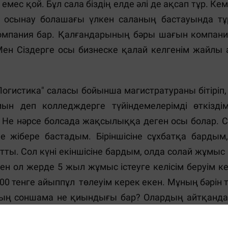
мес қой. Бұл сала біздің елде әлі де ақсап тұр. Кем
з осынау болашағы үлкен саланың бастауында тұ
компания бар. Қалғандарының бәры шағын компаниял
Мен Сіздерге осы бизнеске қалай келгенім жайлы
огистика" саласы бойынша магистратураны бітіріп,
ын деп колледждерге түйіндемелерімді өткізд
е нәрсе болсада жақсылыққа деген осы болар. С
ме жібере бастадым. Біріншісіне сұхбатқа барды
йтты. Сол күні екіншісіне бардым, олда солай жұмы
н ол жерде 5 жыл жұмыс істеуге келісім беруім к
00 тенге айыппұл төлеуім керек екен. Мұның бәрін
ның соншама не қиындығы бар? Олардың айтқандар
сай аламын ғой. Оларға қарағанда мен дипломир
і ашайын", - деген ой келді. Осы оймен таңымды әре