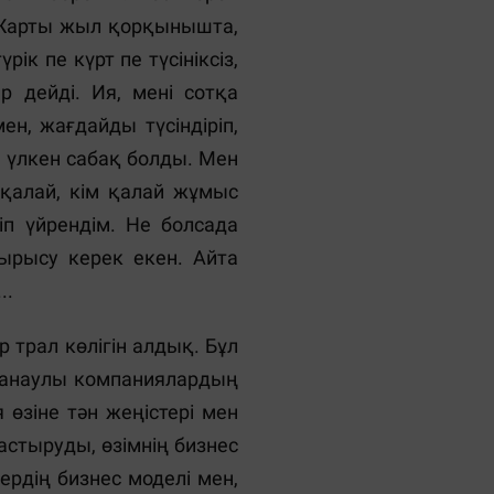
 Жарты жыл қорқынышта,
ік пе күрт пе түсініксіз,
р дейді. Ия, мені сотқа
н, жағдайды түсіндіріп,
н үлкен сабақ болды. Мен
 қалай, кім қалай жұмыс
п үйрендім. Не болсада
тырысу керек екен. Айта
..
р трал көлігін алдық. Бұл
н санаулы компаниялардың
өзіне тән жеңістері мен
астыруды, өзімнің бизнес
ердің бизнес моделі мен,