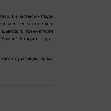
дар. Ең бастысы - Сіздің
ан мен сенім жетістікке
а шығарып, тренингтерге
"Арман". Ең күшті қару -
 маған сұрағыңыз болса,