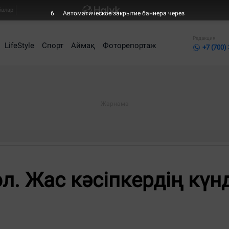
балар
5
Автоматическое закрытие баннера через
Редакция
LifeStyle
Спорт
Аймақ
Фоторепортаж
+7 (700)
л. Жас кәсіпкердің күнд