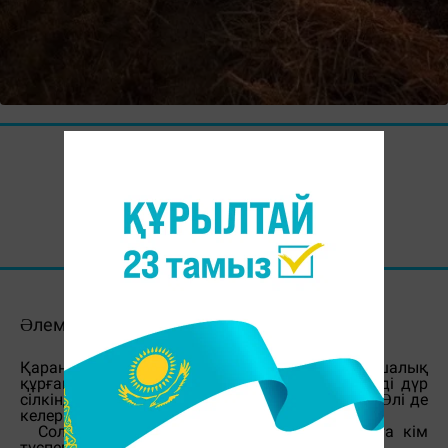
08 Қаңтар 2018, 09:37
Алаш
Əлемнің өзі əдебиет!
Қараңғылық ғажап құбылыс.Қараңғылық патшалық
құрғанда ұлылардың шабыты шарықтап,əлемді дүр
сілкіндірер шедевр туындылар дүниеге келген!Əлі де
келері анық.
Сол қою қара түнде ой дейтұғын зынданға кім
түспеген.