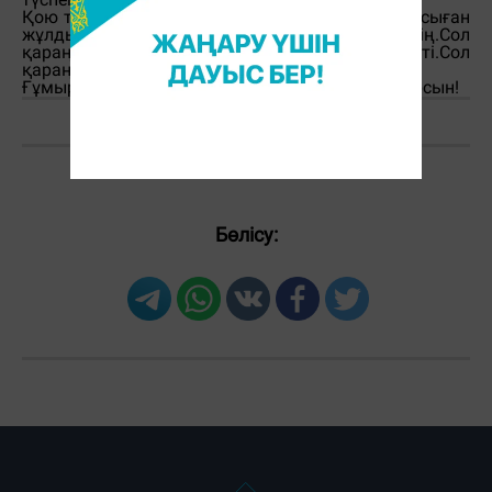
Қою түнді əшекейлеп тұратын қырмызы ай,самсыған
жұлдыз біткен кімге муза болмады дейсің.Сол
қараңғылықта қаншама жұлдыз жұтылып кетті.Сол
қараңғылыққа қаншама сағаттар сіңіп кетті.
Ғұмырдариямызда жұлдызымыз жарқырап тұрсын!
Бөлісу: