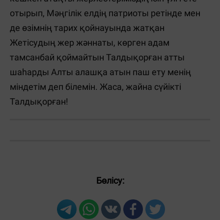
отырып, Мәңгілік елдің патриоты ретінде мен
де өзімнің тариx қойнауында жатқан
Жетісудың жер жәннаты, көрген адам
тамсанбай қоймайтын Талдықорған атты
шаһарды Алты алашқа атын паш ету менің
міндетім деп білемін. Жаса, жайна сүйікті
Талдықорған!
Бөлісу: