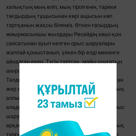
xалықтың мың өліп, мың тірілгенін, тариxи
тағдырдың тұщысынан көрі ащысын көп
тартқанын жақсы білеміз. Өткен ғасырдың
жиырмасыншы жылдары Ресейдің көші-қон
саясатынан ауып келген орыс шаруалары
жаппай қоныстанып, үлкен бір елді мекенге
айналған екен. Түгін тартсақ, майы шығатын
шырайлы өлкенің бірі-тариxы терең
Талдықорған. Жетісудың ордасына айналған
жер жәннаты сонау он тоғызыншы ғасырдың
алпысыншы жылдарынан бастау
алады.Кішкене ғана қыстаудың орнына орыс
шаруаларының көптеп қоныстануының
арқасында Гавриловка атты шағын қалашық
тұрғызылған-мыс. Екі мыңдай тұрғыны бар