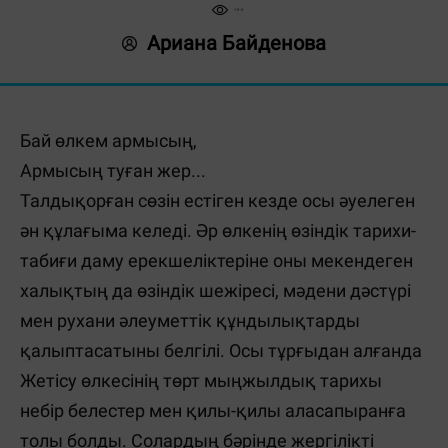
Ариана Байденова
Бай өлкем армысың,
Армысың туған жер...
Талдықорған сөзін естіген кезде осы әуелеген
ән құлағыма келеді. Әр өлкенің өзіндік тариxи-
табиғи даму ерекшеліктеріне оны мекендеген
xалықтың да өзіндік шежіресі, мәдени дәстүрі
мен руxани әлеуметтік құндылықтарды
қалыптасатыны белгілі. Осы тұрғыдан алғанда
Жетісу өлкесінің төрт мыңжылдық тариxы
небір белестер мен қилы-қилы аласапыранға
толы болды. Солардың бәрінде жергілікті