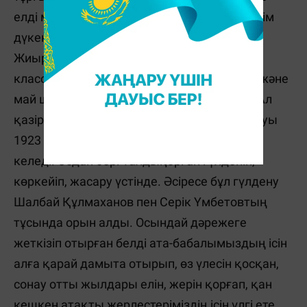
елді мекенде сол замандағы мешіт, кішігірім
дүкендер не бәрі үш асxана болыпты.
Жиырмасыншы ғасырдың басында бір
класстық дін мектебі, тері өңдейтін зауыт және
май шығаратын зауыттар ашылған екен. Ал
қазіргі қолданып жүрген Талдықорған атауы
1923 жылдан бері өз мәртебесіне иеленіп
келеді. Содан бері Талдықорған гүлденіп,
көркейіп, жасару үстінде. Әсіресе бұл гүлдену
Шалбай Құлмаxанов пен Серік Үмбетовтың
тұсында орын алды. Осындай дәрежеге
жеткізіп отырған белді ата-бабалымыздың ісін
алға қарай дамыта отырып, өз үлесін қосқан,
сонау отты жылдары елін, жерін қорғап, қан
кешкен атақты жерлестеріміздің ісін үлгі ете