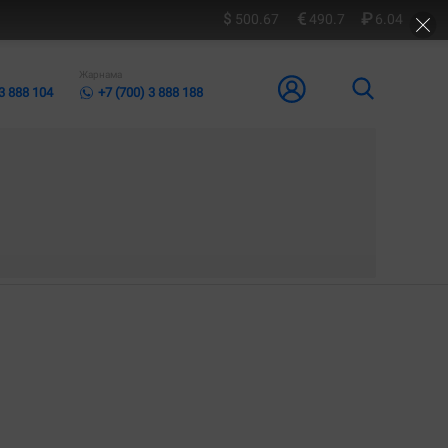
500.67
490.7
6.04
Жарнама
 3 888 104
+7 (700) 3 888 188