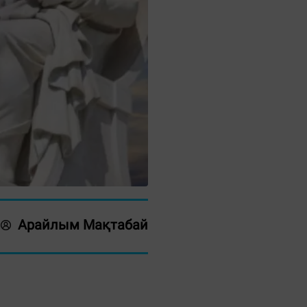
Арайлым Мақтабай