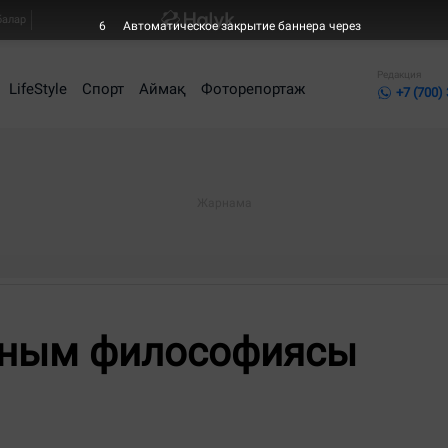
балар
5
Автоматическое закрытие баннера через
Редакция
LifeStyle
Спорт
Аймақ
Фоторепортаж
+7 (700)
ным философиясы