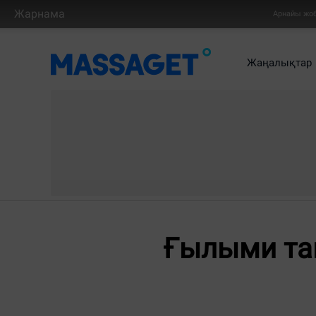
Жарнама
Арнайы жо
Жаңалықтар
Ғылыми та