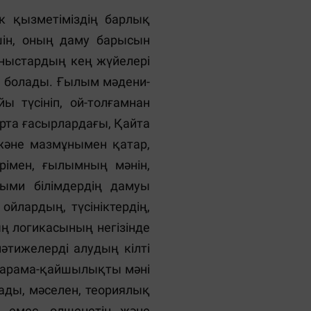
 Бұл туралы кейiнiрек сөз болады. Шындығында, бiлiмнiң формасы түрiндегi және оның өзге формалардан артықшылығы, 7 ғылымның теориялық бiлiмдер жүйесi түрiнде өмiр сүруiнде. Fылыми бiлiмнiң ең жетiлген формасы теория болып табылады. Теория деген не? Теория - бұл тәжiрибенiң, практиканың немесе бақылаудың қорытындылануы деп жиi айтылады. Бұл дұрыс па? Мысалы, суық бөлменiң iшiнде пешке от жаққанда, уақыт өте келе пештiң суи бастағанын, ал бөлмедегi ауаның қыза бастағанын аңғарамыз. Пеш пен ауаның температурасы бiрдей болған кезде суыну тоқталады. Бiз мұны көп рет қайталай отырып, мынадай қорытындыға келемiз: а) қыздырылған пеш жалыны жоқ болғандықтан суи бастайды; б) бөлмедегi ауа мен пештiң температурасы бiрдей болған жағдайда суыну тоқталады. Бұл бiлiм де қорытындылаудың нәтижесiнде алынғанымен оны теориялық деп айтуға келмейдi. Кез-келген қорытынды жекелеген заттармен, жағдайлармен және процестермен бiрқатар бақылаулар мен эксперименттердiң мазмұнын құрайтын ортақ жалпылықты ерекшелеп бекiтедi. Бiрақ барлық қорытынды ғылыми теория қалыптастыратындай теориялық бола алмайды. Мысалы, көбiне бiрiншi және екiншi бастаулар деп аталатын классикалық термодинамиканың негiзгi заңдарына тоқталайық: Сырттан энергия алмай жұмыс iстейтiн немесе сырттан алынған энергия мөлшерiнен артық жұмыс iстейтiн мерзiмдiк двигательдi жасау мүмкiн емес; Жалғыз нәтижесi суық денеден ыстық денеге жылу формасында энергия беру болып табылатындай процестiң болуы мүмкiн емес. Бұл екi заң да жылу процестерi мен осы процестердi пайдаланатын құрылғыларын (пештер, бу машиналары және т.б.) сан мыңдап практикалық бақылаулардың нәтижесi болып табылады. Бiрақ бұл қорытындылар пiкiрге де ұқсамайды. Мұның себебi неде? Оның себебi, ғылыми қорытындылар (түйiндер) бақылаулар мен эксперименттердегi ортақ жалпылықтарды ерекшелеп қана қоймай, бiрқатар ерекше логикалық тәсiлдердi қолдануында да болып шықты: Шектеулi көпшiлiк эксперименттерде қадағаланған жалпы сәттер мен қасиеттердiң жылудың жұмысқа айналатын барлық мүмкiн жағдайларына, жылу бөлудiң барлық процестерiне, оның iшiнде бақыланбаған Ғаламның ең шалғай, қадағалау мүмкiн емес пункттерiне де таралуымен сипатталатын универсалдандыру тәсiлi; Жоғарыда сипатталған заңдардағы процестердiң "таза" күйiнде, iске асатын, яғни, өйткенi нақты шындықта олар жүзеге аспайтын шарттарын бiлдiретiн идеалдандыру тәсiлi: берiлген жағдайда термодинамикалық жүйе (двигатель) сыртқы әлемнен мүлдем оқшауланған және энергия ал