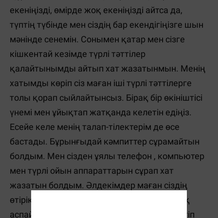
екеніңізді, өмірде жоқ екеніңізді айтса да,
түптің түбінде мен сіздің бар екендігіңізге шын
мәнінде сенемін. Сонымен қатар мен сізге
кішкентай кезімде түрлі тәттілер
қалайтынымды айтып хат жазатынмын. Менің
хатымды көріп сіз маған іші түрлі тәттілерге
толы қорап сыйлайтынсыз. Бірақ бір өкініштісі
үнемі мен ұйықтап жатқанда келетін едіңіз.
Есейе келе менің талап-тілектерім де өсе
бастады. Бұрынғыдай кәмпиттер сұрамайтын
болдым. Мен сізден ұялы телефон , компьютер
мен түрлі ойын аппараттарын сұрап хат
жазатын болдым. Әлдекімдер маған сіздің
өтірік, өмірде жоқ екеніңізді айтса да құлақ
аспайтынмын. Үнсіз ғана сыйлығымды күтіп