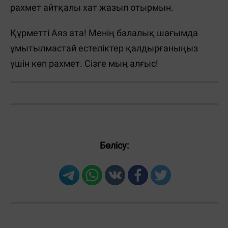
рахмет айтқалы хат жазып отырмын.
Құрметті Аяз ата! Менің балалық шағымда
ұмытылмастай естеліктер қалдырғаныңыз
үшін көп рахмет. Сізге мың алғыс!
Бөлісу: