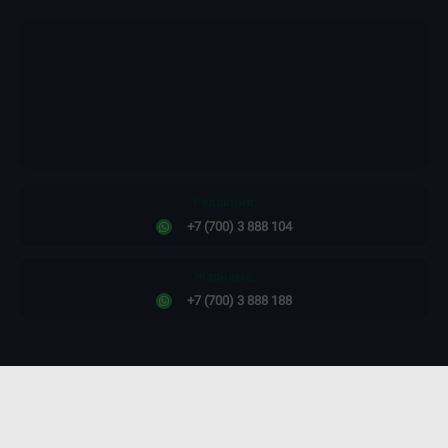
Редакция:
+7 (700) 3 888 104
Жарнама:
+7 (700) 3 888 188
Сайт дизайны -
ПРОСТО КОСМОС!
©2011-2026. Massaget.kz