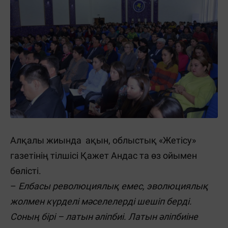
Алқалы жиында ақын, облыстық «Жетісу»
газетінің тілшісі Қажет Андас та өз ойымен
бөлісті.
–
Елбасы революциялық емес, эволюциялық
жолмен күрделі мәселелерді шешіп берді.
Соның бірі – латын әліпбиі. Латын әліпбиіне