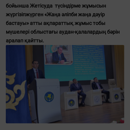
бойынша Жетісуда түсіндірме жұмысын
жүргізіпжүрген «Жаңа әліпби жаңа дәуір
бастауы» атты ақпараттық жұмыс тобы
мүшелері облыстағы аудан-қалалардың бәрін
аралап қайтты.