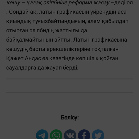
көшу – қазақ әліпбиіне реформа жасау
–деді ол
. Сондай-ақ, латын графикасын үйренудің аса
қиындық туғызбайтындығын, әлем қабылдап
отырған әліпбидің жаттығы да
байқалмайтынын айтты. Латын графикасына
көшудің басты ерекшеліктеріне тоқталған
Қажет Андас өз кезегінде көпшілік қойған
сауалдарға да жауап берді.
Бөлісу: