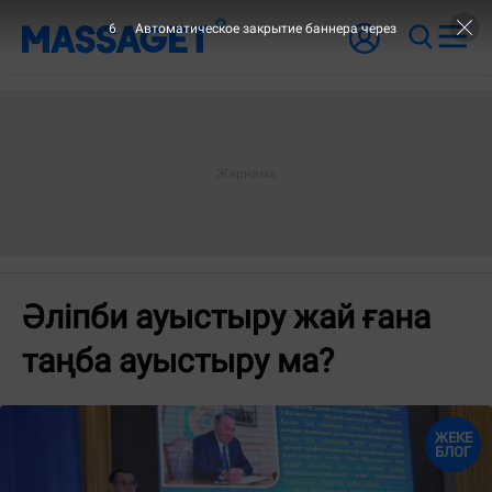
5
Автоматическое закрытие баннера через
Әліпби ауыстыру жай ғана
таңба ауыстыру ма?
ЖЕКЕ
БЛОГ