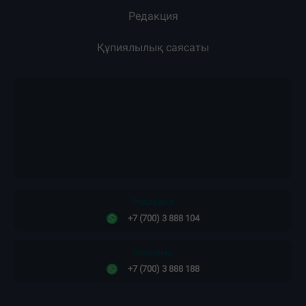
Жарнама
Жоба туралы
Пресс-релиздер
Материалдарды қолдану тәртібі
Редакция
Құпиялылық саясаты