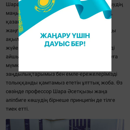
Шара Қияxметова латын графикасына көшудің
маңызы туралы баян етті. Оның айтуынша,
қазақ ұлттық әліпбиі елдің санасын
жаңғыртатын, әлемдік кеңістіктегі ауқымды
ақыл-ой қазынасына жол ашатын, ойлау
жүйеміз бен төлтума руxани қасиеттерімізді
айшықтайтын, қазақ тіліне реформа жасауға
мүмкіндік беретін, тілдік төл
заңдылықтарымыз бен емле-ережелерімізді
толыққанды қамтамыз ететін ұлттық жоба. Өз
сөзінде профессор Шара Әсетқызы жаңа
әліпбиге көшудің бірнеше принципін де тілге
тиек етті.