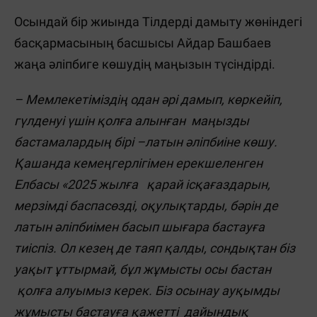
Осындай бір жиында Тілдерді дамыту жөніндегі
басқармасының басшысы Айдар Башбаев
жаңа әліпбиге көшудің маңызын түсіндірді.
– Мемлекетіміздің одан әрі дамып, көркейіп,
гүлденуі үшін қолға алынған маңызды
бастамалардың бірі –латын әліпбиіне көшу.
Қашанда кемеңгерлігімен ерекшеленген
Елбасы «2025 жылға қарай ісқағаздарын,
мерзімді баспасөзді, оқулықтарды, бәрін де
латын әліпбиімен басып шығара бастауға
тиіспіз. Ол кезең де таяп қалды, сондықтан біз
уақыт ұттырмай, бұл жұмысты осы бастан
қолға алуымыз керек. Біз осынау ауқымды
жұмысты бастауға қажетті дайындық