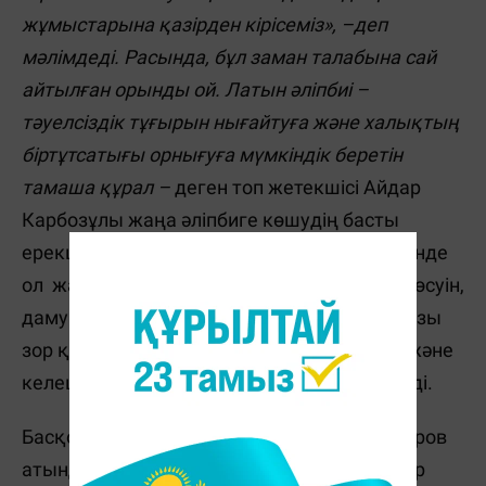
жұмыстарына қазірден кірісеміз», –деп
мәлімдеді. Расында, бұл заман талабына сай
айтылған орынды ой. Латын әліпбиі –
тәуелсіздік тұғырын нығайтуға және халықтың
біртұтсатығы орнығуға мүмкіндік беретін
тамаша құрал –
деген топ жетекшісі Айдар
Карбозұлы жаңа әліпбиге көшудің басты
ерекшеліктерін екшеп айтып берді. Өз сөзінде
ол жазу – әрбір xалықтың руxани, мәдени өсуін,
даму деңгейін көрсететін әлеуметтік маңызы
зор құбылыс екендігін, ол өткенді, бүгінді және
келешекті жалғастыратын алтын көпір деді.
Басқосуда топтың белді мүшесі І. Жансүгіров
атындағы ЖМУ-дің оқытушысы, профессор