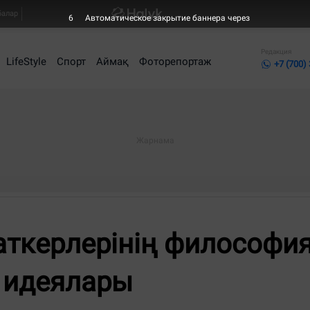
балар
6
Автоматическое закрытие баннера через
Редакция
LifeStyle
Спорт
Аймақ
Фоторепортаж
+7 (700)
аткерлерінің философи
к идеялары