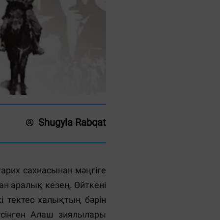
Shugyla Rabqat
арих сахнасынан мәңгіге
н аралық кезең. Өйткені
і тектес халықтың бәрін
үсінген Алаш зиялылары