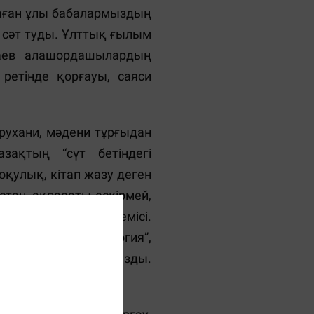
қтаған ұлы бабалармыздың
н сәт туды. Ұлттық ғылым
аев алашордашылардың
ретінде қорғауы, саяси
 рухани, мәдени тұрғыдан
ақтың “сүт бетіндегі
оқулық, кітап жазу деген
стан, ақпараты ескірмей,
птар осы идеяның жемісі.
Аймауытов “Психология”,
ану” оқулығын жазды.
у ісімен айналысты.