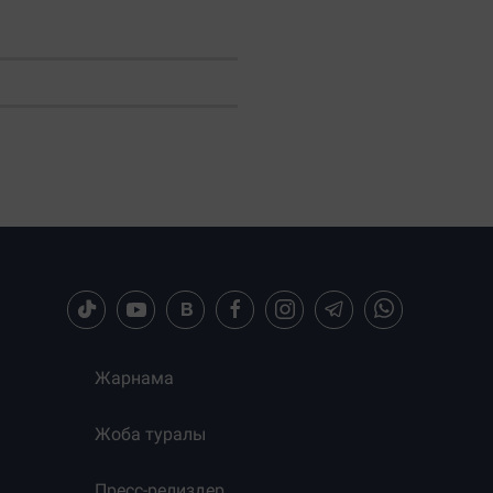
Жарнама
Жоба туралы
Пресс-релиздер