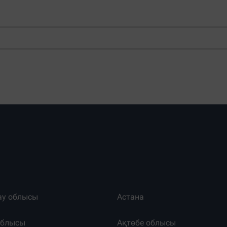
ау облысы
Астана
облысы
Ақтөбе облысы