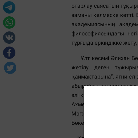
отарлау саясатын тұқырт
заманы келмеске кетті. 
академиясының акаде
философиясындағы негі
тұрғыда еркіндікке жету
Ұлт көсемі Әлихан Бөкей
жетілу деген тұжыры
қаймақтарына”, яғни ел 
абыройлы істі зор сенім
әлі күнге өзектілігі са
Ахмет Байтұрсынұлы “Ті
Мағжан Жұмабаев “Пе
Бөкейхановтың өзі жағр