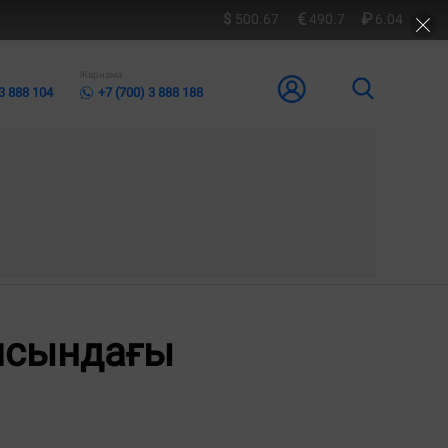
500.67
490.7
6.04
Жарнама
 3 888 104
+7 (700) 3 888 188
ясындағы