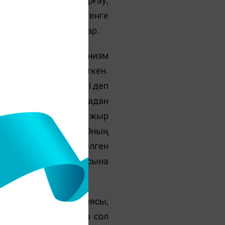
ы ел еркіндігін қорғау,
ең дәрежеде көру дегенге
ттеу еңбегі [2] де бар.
атов қазаққа феминизм
щығармамен беріп кеткен.
інген. Қызын дәулетті деп
а алмайды. Ондай анадан
 “Азамат”, “Терме” жыр
идеясын табамыз. Оның
астыққа және кез келген
мықтап қалау идеясына
дағы еркіндік идеясы,
үгінгі бейбіт күніміз сол