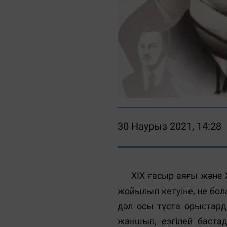
30 Наурыз 2021, 14:28
ХІХ ғасыр аяғы және ХХ
жойылып кетуіне, не бо
дәл осы тұста орыстард
жаншып, езгілей баста