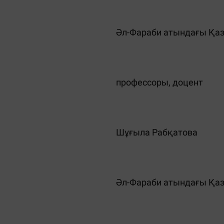
Әл-Фараби атындағы Қа
профессоры, доцент
Шұғыла Рабқатова
Әл-Фараби атындағы Қа