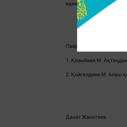
идеяның ең тәтті жемісі,
Пайдаланған әдебиеттер
1. Қoзыбaeв M. Aқтaңдaқ
2. Қoйгeлдиeв М. Aлaш қo
Данат Жанатаев