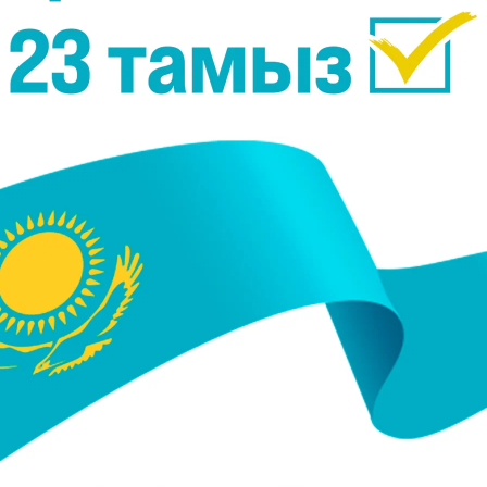
еп таныған Әлиханның негізгі философиялық идеяс
атысуға баршаға бірдей құқық беру, барлық ұлтты т
ы ғалым, профессор Мәмбет Қойгелдиевтің іргелі зер
аны - “Бақытсыз Жамалды” жазған Міржақып Дул
л боп жүрген халық үшін сол кезде-ақ жауабын бір 
әйел бостандығынан басталатынын сол заманда-ақ түс
атқан халық ешқашан бодандықтың құрсауынан шығ
 көкжиегі кең бала тууы екіталай. Дулатовтың
сақ, әр шығармасының астарынан тәуелсіздік 
ағартушылық ісінің екі буын арасындағы сабақт
нан сыни ойлау, ұлттық менталитет іргетасын 
ан өзге де Алаш зиялыларының философиясын
 әр сөзінен, әр ісінен қылт етіп көрініп отырды. Б