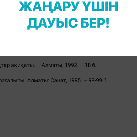
 сол философияның жеткен жеңісі.
:
тap aқиқaты. – Aлмaты, 1992. – 18 б.
зғaлыcы. Aлмaты: Caнaт, 1995. – 98-99 б.