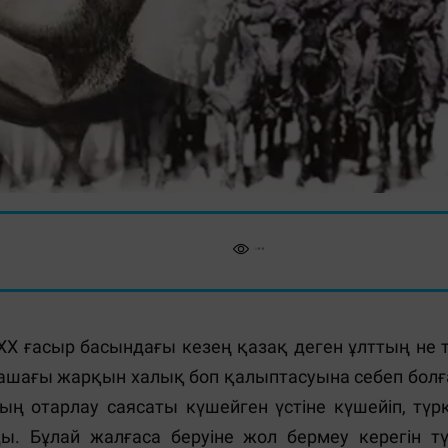
 ғасыр басындағы кезең қазақ деген ұлттың не т
лашағы жарқын халық боп қалыптасуына себеп болға
ың отарлау саясаты күшейген үстіне күшейіп, түрк
ды. Бұлай жалғаса беруіне жол бермеу керегін т