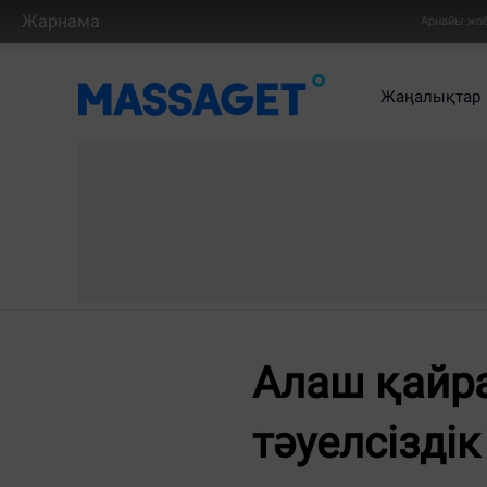
Жарнама
Арнайы жо
Жаңалықтар
Алаш қайр
тәуелсізді