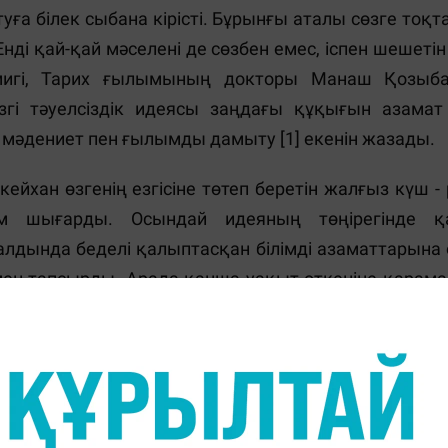
уға білек сыбана кірісті. Бұрынғы аталы сөзге то
Енді қай-қай мәселені де сөзбен емес, іспен шешеті
мигі, Тарих ғылымының докторы Манаш Қозыб
згі тәуелсіздік идеясы заңдағы құқығын азамат 
, мәдениет пен ғылымды дамыту [1] екенін жазады.
хан өзгенің езгісіне төтеп беретін жалғыз күш -
м шығарды. Осындай идеяның төңірегінде қаз
алдында беделі қалыптасқан білімді азаматтарына 
мен тапсырды. Арада қанша уақыт өткеніне қарама
қталып, біздің таусылмас қазынамызға айналған кіта
л құралы”, Қаныш Сәтбаев “Алгебра”, Жүсіпбек 
дагогика”, Халел Досмұхамедов “Табиғатт
афия мен астрономия саласына қатысты халық ағарт