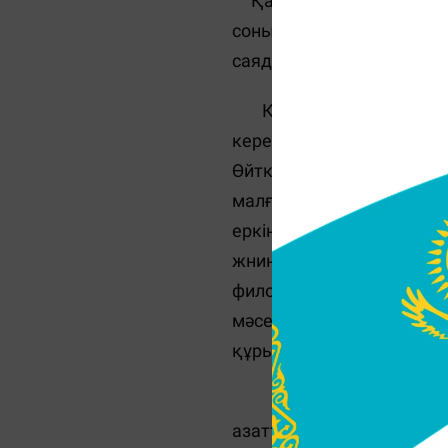
Қазақ халқы көшбасшы д
соның ішінде сайлауға қ
саяды. Бұл туралы тарихш
Қазақтың алғашқы ром
керек пе, жоқ па деп да
Өйткені ұлт еркіндігі - 
малға сатқан, шалға ұз
еркін ойлайтын, таным
жнинағына да зер сал
философиясы қазақтағы 
мәселені ұлт тұрғысы
құрылады.
Әлихан мен Міржақыпт
азаттық жолындағы күресі