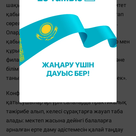
шақырамыз. Ең керемет идеялар университет
қабырғасымен, сынып аясымен немесе кітап
сөрелерімен ғана шектеліп қалмауы керек.
Оларды қолдап, бөлісіп, талқылап және
қабылдау мен дамыту қажет. Инвесторлар мен
құрылтайшылар, саясаткерлр мен
филантроптар, оқытушылар, студенттер және
білім беру тәжірибесіне қызығушылық
танытқандар EdCrunch Glocal-да болуы керек».
Конференция қорытындысы бойынша
қатысушылар әртүрлі салаларда практикалық
тәжірибе алып, келесі сұрақтарға жауап таба
алады: мектеп жасына дейінгі балаларға
арналған ерте даму әдістемесін қалай таңдау