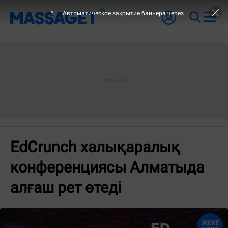
5
Автоматическое закрытие баннера через
EdCrunch халықаралық
конференциясы Алматыда
алғаш рет өтеді
ЖЕКЕ