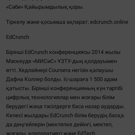
«Сәби» Қайырымдылық қоры.
Тіркелу және қосымша ақпарат: edcrunch.online
EdCrunch
Бірінші EdCrunch конференциясы 2014 жылы
Мәскеуде «МИСиС» ҰЗТУ-дың қолдауымен
өтті. Хедлайнері Coursera негізін қалаушы
Дафна Коллер болды. Іс-шараға 1 500 адам
қатысты. Бірінші конференцияның күн тәртібі
цифрлық технологиялар мен жоғары білім
берудегі жаңа тәсілдерге баса назар аударды.
Келесі жылдары EdCrunch білім берудің басқа
да деңгейлерін (мектепке дейінгі, мектеп,
жоғары, корпоративті және EdTech