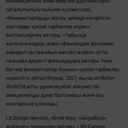
инновациялық білім беру бағдарламалары
орталығының ғылыми қызметкері,
«Инноваторларды жасау: әлемді өзгертетін
жастарды қалай тәрбиелеу керек»
бестселлерінің авторы, «Табысқа
жетеленгендер» және «Финляндия феномені:
әлемдегі ең ғажайып мектеп жүйесі» атты
танымал деректі фильмдердің авторы Тони
Вагнер инноваторлар буынын қалай тәрбиелеу
керектігін айтып береді. 2021 жылы ол Better
World Ed атты дүниежүзілік әлеуметтік-
эмоционалды даму бастамасы және оқу
жоспарына қосылды.
LX Design пионері, «білім беру тәжірибесін
жобалау» терминінің авторы, LXD Canvas