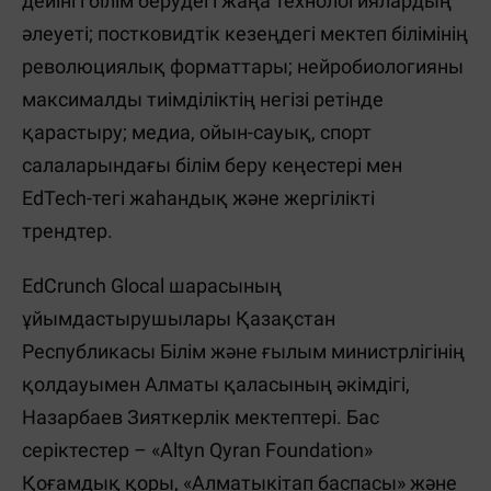
дейінгі білім берудегі жаңа технологиялардың
әлеуеті; постковидтік кезеңдегі мектеп білімінің
революциялық форматтары; нейробиологияны
максималды тиімділіктің негізі ретінде
қарастыру; медиа, ойын-сауық, спорт
салаларындағы білім беру кеңестері мен
EdTech-тегі жаһандық және жергілікті
трендтер.
EdCrunch Glocal шарасының
ұйымдастырушылары Қазақстан
Республикасы Білім және ғылым министрлігінің
қолдауымен Алматы қаласының әкімдігі,
Назарбаев Зияткерлік мектептері. Бас
серіктестер – «Altyn Qyran Foundation»
Қоғамдық қоры, «Алматыкітап баспасы» және