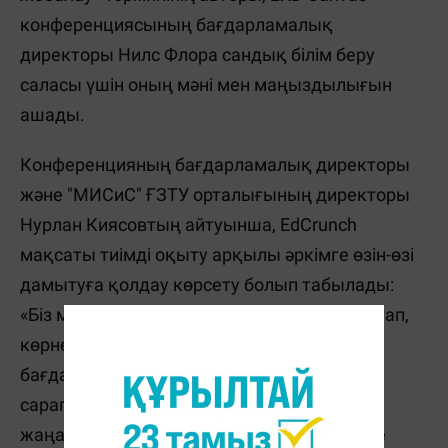
конференциясының бағдарламалық
директоры Нилс Флора сандық білім беру
саласы үшін оның мәні мен маңыздылығын
ашады.
Конференцияның бағдарламалық директоры
және "МИСиС" ҒЗТУ орталығының директоры
Нурлан Киясовтың айтуынша, EdCrunch
мақсаты тиімді оқыту арқылы әркімге өзін-өзі
дамытуға қолдау көрсету болып табылады:
«Біз мұғалімдер мен саясаткерлерден бастап,
көрнекті зерттеушілер мен
бағдарламашыларға дейінгі әлемнің үздік
сарапшыларын бірегей идеялары мен
жаңалықтарын кең аудиторияға жеткізуге