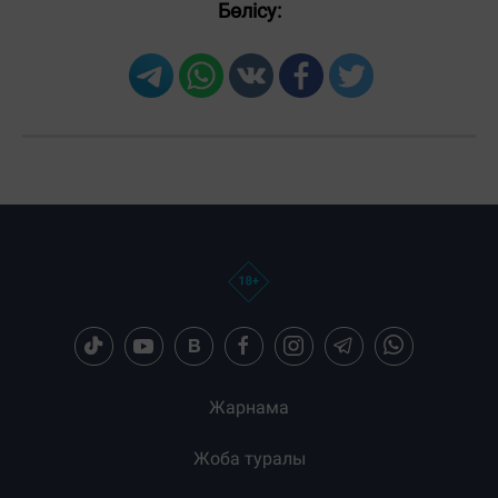
Бөлісу:
Жауаптар:
ЖІБЕРУ