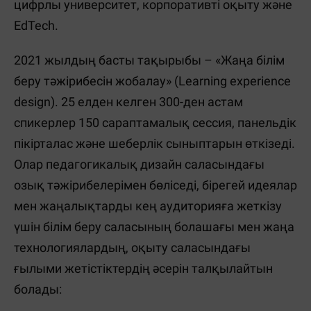
цифрлы университет, корпоративті оқыту және
EdTech.
2021 жылдың басты тақырыбы – «Жаңа білім
беру тәжірибесін жобалау» (Learning experience
design). 25 елден келген 300-ден астам
спикерлер 150 сараптамалық сессия, панельдік
пікірталас және шеберлік сыныптарын өткізеді.
Олар педагогикалық дизайн саласындағы
озық тәжірибелерімен бөліседі, бірегей идеялар
мен жаңалықтарды кең аудиторияға жеткізу
үшін білім беру саласының болашағы мен жаңа
технологиялардың, оқыту саласындағы
ғылыми жетістіктердің әсерін талқылайтын
болады: