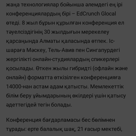
жаңа технологиялар бойынша әлемдегі ең ірі
конференциялардың бірі – EdCrunch Glocal
өтеді. 8 жыл бұрын құрылған конференция ел
тәуелсіздігінің 30 жылдығын мерекелеу
қарсаңында Алматы қаласында өтпек. Іс-
шараға Мәскеу, Тель-Авив пен Сингапурдегі
жергілікті онлайн-студиялардың спикерлері
қосылады. Өткен жылы гибридті (офлайн және
онлайн) форматта өткізілген конференцияға
14000-нан астам адам қатысты. Мемлекеттік
білім беру ұйымдарының өкілдері үшін қатысу
әдеттегідей тегін болады.
Конференция бағдарламасы бес бөлімнен
тұрады: ерте балалық шақ, 21 ғасыр мектебі,