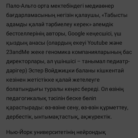
Пало-Альто орта мектебіндегі медиаөнер
бағдарламасының негізін қалаушы, «Табысты
адамды қалай тәрбиелеу керек» әлемдік
бестселлерінің авторы, Google кеңесшісі, үш
қыздың анасы (олардың екеуі Youtube және
23andMe жеке геномика компанияларының бас
директорлары, ал үшіншісі – танымал педиатр-
дәрігер) Эстер Войджицки баланы кішкентай
кезінен жетістікке қалай жетелеуге
болатындығы туралы кеңес береді. Ол өзінің
педагогикалық тәсілін беске бөліп
қарастырады: өз-өзіне сену, өз-өзін құрметтеу,
дербестік, ынтымақтастық, ақжүректік.
Нью-Йорк университетінің нейрондық