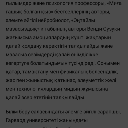
ғылымдар және психология профессоры, «Миға
ғашық болған қыз» бестселлерінің авторы,
әлемге әйгілі нейробиолог, «Оңтайлы
мазасыздық» кітабының авторы Венди Сузуки
жағымсыз эмоциялардың күшті жақтарын
қалай қолдану керектігін талқылайды және
мазасыз сезімдерді қалай өнімділікке
өзгертуге болатындығын түсіндіреді. Сонымен
қатар, тамақтану мен физикалық белсенділік,
жас пен жыныстық қатынас, әлеуметтік желі
мен технологиялардың мидың жұмысына
қалай әсер ететінін талқылайды.
Білім беру саласындағы әлемге әйгілі сарапшы,
Гарвард университеті жанындағы