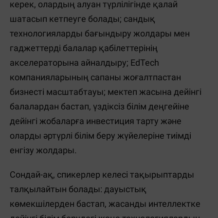
керек, олардың алуан түрлілігінде қалай
шатасып кетпеуге болады; сандық
технологияларды бағындыру жолдары мен
гаджеттерді балалар қабілеттерінің
акселераторына айналдыру; EdTech
компанияларының сапаны жоғалтпастан
бизнесті масштабтауы; мектеп жасына дейінгі
балалардан бастап, үздіксіз білім деңгейіне
дейінгі жобаларға инвестиция тарту және
оларды әртүрлі білім беру жүйелеріне тиімді
енгізу жолдары.
Сондай-ақ, спикерлер келесі тақырыптарды
талқылайтын болады: дауыстық
көмекшілерден бастап, жасанды интеллектке