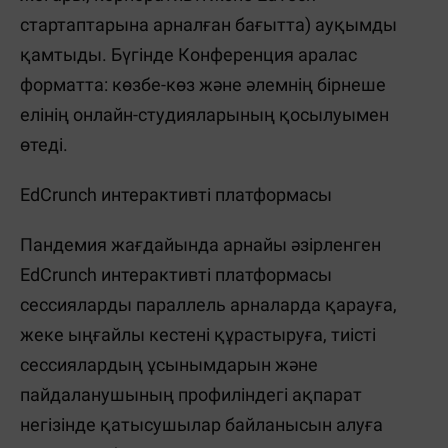
стартаптарына арналған бағытта) ауқымды
қамтыды. Бүгінде Конференция аралас
форматта: көзбе-көз және әлемнің бірнеше
елінің онлайн-студияларының қосылуымен
өтеді.
EdCrunch интерактивті платформасы
Пандемия жағдайында арнайы әзірленген
EdCrunch интерактивті платформасы
сессияларды параллель арналарда қарауға,
жеке ыңғайлы кестені құрастыруға, тиісті
сессиялардың ұсынымдарын және
пайдаланушының профиліндегі ақпарат
негізінде қатысушылар байланысын алуға