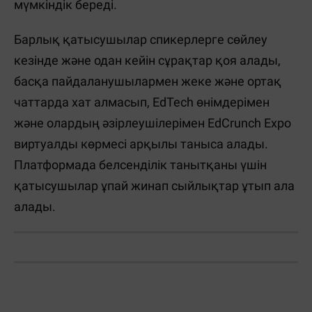
мүмкіндік береді.
Барлық қатысушылар спикерлерге сөйлеу
кезінде және одан кейін сұрақтар қоя алады,
басқа пайдаланушылармен жеке және ортақ
чаттарда хат алмасып, EdTech өнімдерімен
және олардың әзірлеушілерімен EdCrunch Expo
виртуалды көрмесі арқылы таныса алады.
Платформада белсенділік танытқаны үшін
қатысушылар ұпай жинап сыйлықтар ұтып ала
алады.