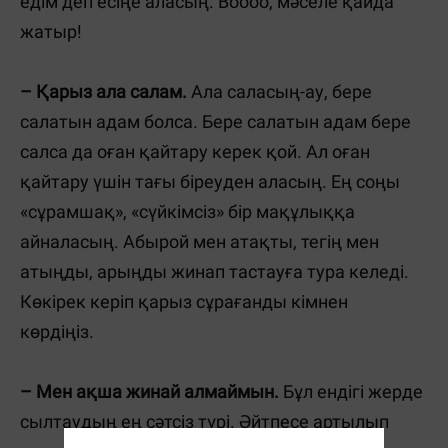
едім деп есіңе аласың. Воооо, мәселе қайда
жатыр!
– Қарыз ала салам.
Ала саласың-ау, бере
салатын адам болса. Бере салатын адам бере
салса да оған қайтару керек қой. Ал оған
қайтару үшін тағы біреуден аласың. Ең соңы
«сұрамшақ», «сүйкімсіз» бір мақұлыққа
айналасың. Абырой мен атақты, тегің мен
атыңды, арыңды жинап тастауға тура келеді.
Көкірек керіп қарыз сұрағанды кімнен
көрдіңіз.
– Мен ақша жинай алмаймын.
Бұл ендігі жерде
сылтаудың ең сәтсіз түрі. Әйтпесе артылып