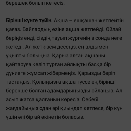
берешек болып кетесіз.
Бірінші күнге түйін.
Ақша – ешқашан жетпейтін
қағаз. Байлардың өзіне ақша жетпейді. Ойлай
беріңіз енді, сіздің тауып жүргеніңіз сонда неге
жетеді. Ал жеткізем десеңіз, ең алдымен
ұқыпты болыңыз. Қарыз алған ақшаны
қайтаруға келіп тұрған айлықты басқа бір
дүниеге жұмсап жібермеңіз. Қарызды беріп
тастаңыз. Қолыңызға ақша түссе ең бірінші
берекше болған адамдарыңызды ойлаңыз. Ал
асып жатса қалғанын көресіз. Себебі
жағдайыңыз одан әрі қиындап кетпесе, бір күн
үшін әлі бір ай өкінетін боласыз.