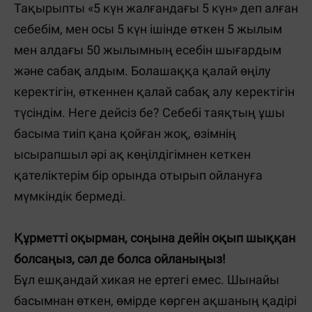
Тақырыпты «5 күн жалғандағы 5 күн» деп алған
себебім, мен осы 5 күн ішінде өткен 5 жылым
мен алдағы 50 жылымның есебін шығардым
және сабақ алдым. Болашаққа қалай өңілу
керектігін, өткеннен қалай сабақ алу керектігін
түсіндім. Неге дейсіз бе? Себебі таяқтың ұшы
басыма тиіп қана қойған жоқ, өзімнің
ысырапшыл әрі ақ көңілдігімнен кеткен
қателіктерім бір орында отырып ойлануға
мүмкіндік бермеді.
Құрметті оқырман, соңына дейін оқып шыққан
болсаңыз, сәл де болса ойланыңыз!
Бұл ешқандай хикая не ертегі емес. Шынайы
басымнан өткен, өмірде көрген ақшаның қадірі