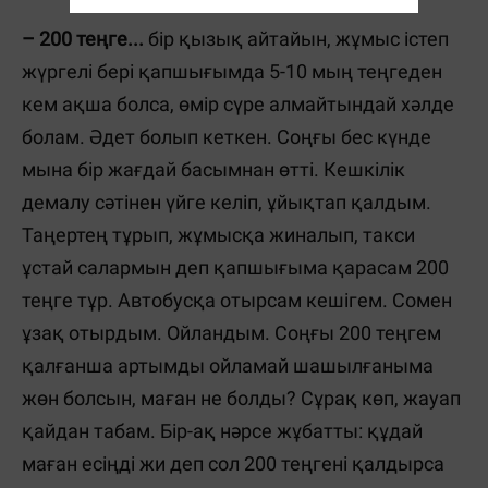
– 200 теңге...
бір қызық айтайын, жұмыс істеп
жүргелі бері қапшығымда 5-10 мың теңгеден
кем ақша болса, өмір сүре алмайтындай хәлде
болам. Әдет болып кеткен. Соңғы бес күнде
мына бір жағдай басымнан өтті. Кешкілік
демалу сәтінен үйге келіп, ұйықтап қалдым.
Таңертең тұрып, жұмысқа жиналып, такси
ұстай салармын деп қапшығыма қарасам 200
теңге тұр. Автобусқа отырсам кешігем. Сомен
ұзақ отырдым. Ойландым. Соңғы 200 теңгем
қалғанша артымды ойламай шашылғаныма
жөн болсын, маған не болды? Сұрақ көп, жауап
қайдан табам. Бір-ақ нәрсе жұбатты: құдай
маған есіңді жи деп сол 200 теңгені қалдырса