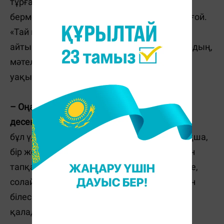
тұрған ақшаны көрінген нәрсеге жұмсай
бермей, бір жерге тыға берсең, жиналады ғой.
«Тай құлыннан, теңге тиыннан» деп қазақ
айтып-ақ кеткен, жарықтық сол мақалдардың,
мәтелдердің, асыл сөздердің қадірін
уақытында неге аңғармайды екенбіз.
– Оңай келген ақша, бәрін оңай қылады
десеңіз...
бұл үлкен қателік. Себебі қарызға алған ақша,
бір жерден шығарған ақша, маңдай термен
тапқан ақша болмаған соң, қалай тез келсе,
солай тез кетеді. Ал артында не қалатынын
білесіз бе, артында өсімі қалады, шығыны
қалады. Оны төлейтін сіз.