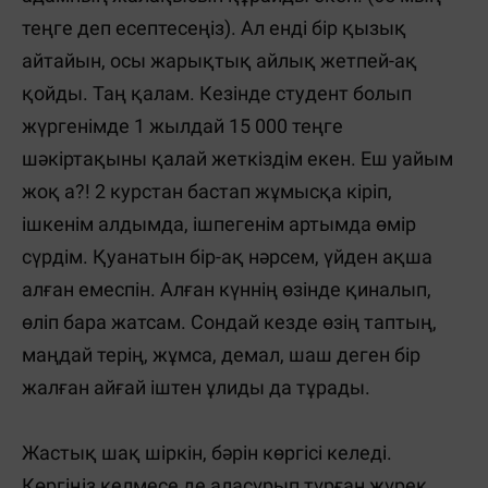
теңге деп есептесеңіз). Ал енді бір қызық
айтайын, осы жарықтық айлық жетпей-ақ
қойды. Таң қалам. Кезінде студент болып
жүргенімде 1 жылдай 15 000 теңге
шәкіртақыны қалай жеткіздім екен. Еш уайым
жоқ а?! 2 курстан бастап жұмысқа кіріп,
ішкенім алдымда, ішпегенім артымда өмір
сүрдім. Қуанатын бір-ақ нәрсем, үйден ақша
алған емеспін. Алған күннің өзінде қиналып,
өліп бара жатсам. Сондай кезде өзің таптың,
маңдай терің, жұмса, демал, шаш деген бір
жалған айғай іштен ұлиды да тұрады.
Жастық шақ шіркін, бәрін көргісі келеді.
Көргіңіз келмесе де аласұрып тұрған жүрек