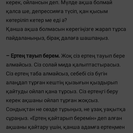
керек, ойлансын деп. Мүлде ақша болмай
қалса ше, депрессияға түсіп, қан қысым
көтеріліп кетер ме еді ә?
Қанша ақша болмасын керегіңізге жарап тұрса
пайдаланыңыз, бірақ далаға шашпаңыз.
– Ертең тауып берем.
Жоқ сіз ертең тауып бере
алмайсыз. Сіз солай мида қалыптастырасыз.
Сіз ертең таба алмайсыз, себебі сіз бүгін
алаңдап тұрған кештің қызығын қыздырып
қайтуды ойлап қана тұрсыз. Сіз ертеңгі беру
керек ақшаны ойлап тұрған жоқсыз.
Сондықтан не сөзде тұрыңыз, не ұзақ уақытқа
сұраңыз. «Ертең қайтарып беремін» деп алған
ақшаны қайтару үшін, қанша адамға ертеңмен