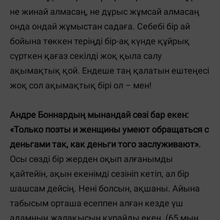
не жинай алмасаң, не дұрыс жұмсай алмасаң
онда ондай жұмыстан садаға. Себебі бір ай
бойына төккен теріңді бір-ақ күнде құйрық
сүрткен қағаз секілді жоқ қыла салу
ақымақтық қой. Ендеше таң қалатын ештеңесі
жоқ сол ақымақтық бірі ол – мен!
Андре Боннардың мынандай сөзі бар екен:
«Только поэты и женщины умеют обращаться с
деньгами так, как деньги того заслуживают».
Осы сөзді бір жерден оқып алғанымды
қайтейін, ақын екенімді сезініп кетіп, ал бір
шашсам дейсің. Нені болсын, ақшаны. Айына
табысым орташа есеппен алған кезде үш
адамның жалақысын құрайды екен. (65 мың