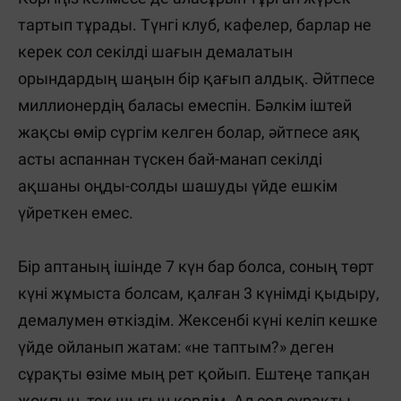
тартып тұрады. Түнгі клуб, кафелер, барлар не
керек сол секілді шағын демалатын
орындардың шаңын бір қағып алдық. Әйтпесе
миллионердің баласы емеспін. Бәлкім іштей
жақсы өмір сүргім келген болар, әйтпесе аяқ
асты аспаннан түскен бай-манап секілді
ақшаны оңды-солды шашуды үйде ешкім
үйреткен емес.
Бір аптаның ішінде 7 күн бар болса, соның төрт
күні жұмыста болсам, қалған 3 күнімді қыдыру,
демалумен өткіздім. Жексенбі күні келіп кешке
үйде ойланып жатам: «не таптым?» деген
сұрақты өзіме мың рет қойып. Ештеңе тапқан
жоқпын, тек шығын көрдім. Ал сол сұрақты