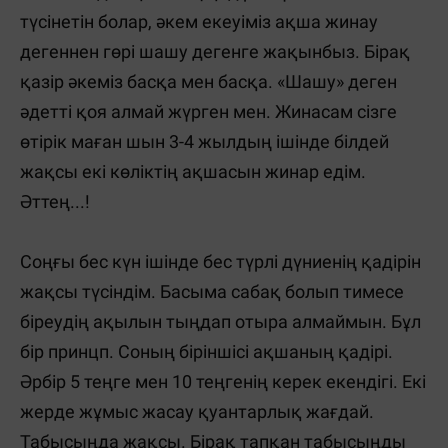
түсінетін болар, әкем екеуіміз ақша жинау
дегеннен гөрі шашу дегенге жақынбыз. Бірақ
қазір әкеміз басқа мен басқа. «Шашу» деген
әдетті қоя алмай жүрген мен. Жинасам сізге
өтірік маған шын 3-4 жылдың ішінде білдей
жақсы екі көліктің ақшасын жинар едім.
Әттең...!
Соңғы бес күн ішінде бес түрлі дүниенің қадірін
жақсы түсіндім. Басыма сабақ болып тимесе
біреудің ақылын тыңдап отыра алмаймын. Бұл
бір принцп. Соның біріншісі ақшаның қадірі.
Әрбір 5 теңге мен 10 теңгенің керек екендігі. Екі
жерде жұмыс жасау қуантарлық жағдай.
Табысыңда жақсы. Бірақ тапқан табысыңды