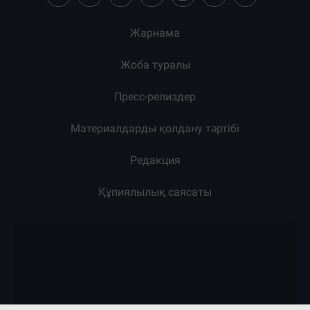
Жарнама
Жоба туралы
Пресс-релиздер
Материалдарды қолдану тәртібі
Редакция
Құпиялылық саясаты