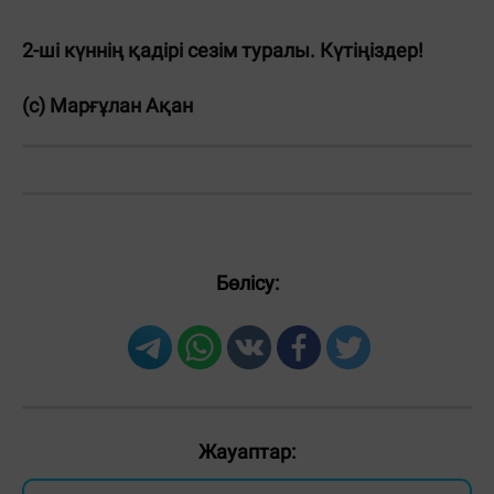
2-ші күннің қадірі сезім туралы. Күтіңіздер!
(с) Марғұлан Ақан
Бөлісу:
Жауаптар: