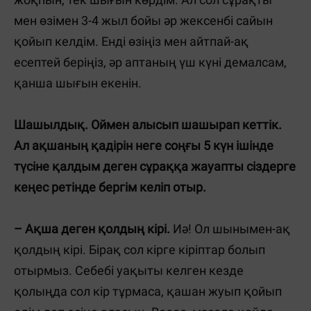
мен өзімен 3-4 жыл бойы әр жексенбі сайын
қойып келдім. Енді өзіңіз мен айтпай-ақ
есептей беріңіз, әр аптаның үш күні демалсам,
қанша шығын екенін.
Шашылдық. Оймен алысып шашырап кеттік.
Ал ақшаның қадірін неге соңғы 5 күн ішінде
түсіне қалдым деген сұраққа жауапты сіздерге
кеңес ретінде бергім келіп отыр.
– Ақша деген қолдың кірі.
Иә! Ол шынымен-ақ
қолдың кірі. Бірақ сол кірге кіріптар болып
отырмыз. Себебі уақыты келген кезде
қолыңда сол кір тұрмаса, қашан жуып қойып