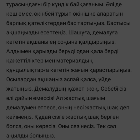
турасындағы бір күндік байқағаным. Әлі де
кеш емес, өкінбей тұрып өкінішке апаратын
барлық қателіктерден бас тартыңыз. Бастысы
ақшаңызды есептеңіз. Шашуға, демалуға
кететін ақшаны ең соңына қалдырыңыз.
Алдымен қарызды беруді одан қала берді
қажеттіліктер мен материалдық
құндылықтарға кететін жағын қарастырыңыз.
Осылардан ақшаңыз аспай қалса, үйде
жатыңыз. Демалудың қажеті жоқ. Себебі сіз
әлі дайын емессіз! Ал жастық шағым
демалумен өтпесе, оның несі жастық шақ деп
кейімеңіз. Құдай сізге жастық шақ берген
болса, оны көресіз. Оны сезінесіз. Тек сәл
ақылды болыңыз.