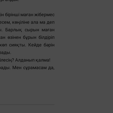
н бірінші маған жібермес
есем, көңіліне ала ма деп
ы. Барлық сырын маған
н өзінен бұрын білдіріп
көп сияқты. Кейде бәрін
ұрады.
ілесің? Алданып қалма!
ырады. Мен сұрамасам да,