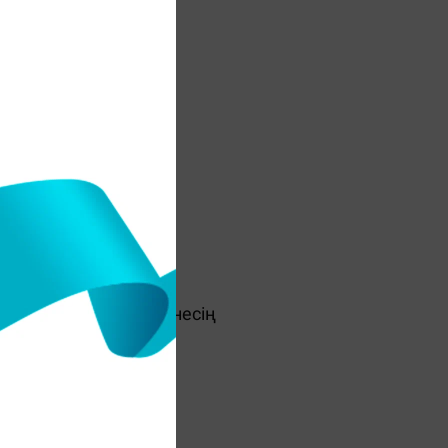
ен?
і хабарласты ғой, сенесің