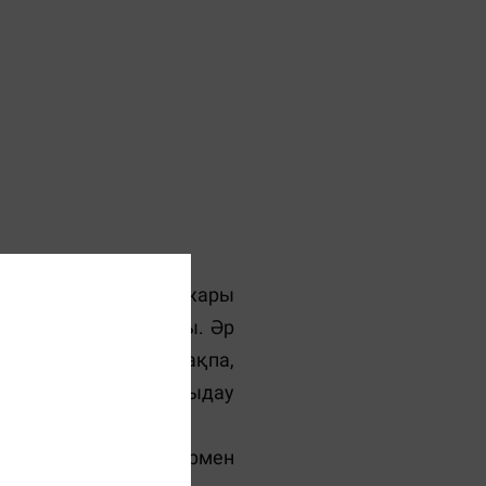
ес пе? Мен ақынның жары
ғана арнап шығарады. Әр
ой, «Ақындарға қызақпа,
 ба» деп. Мұндайға шыдау
н кездесер. Тек солармен