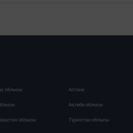
ау облысы
Астана
облысы
Ақтөбе облысы
зақстан облысы
Түркістан облысы