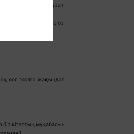
іліп отырады ғой. Бұрын
 басылмапты. Ақындар өзі
ақ қойған дұрыс.
ірақ сол жолға жақындап
ір бір кітаптың мұқабасын
рғандай.