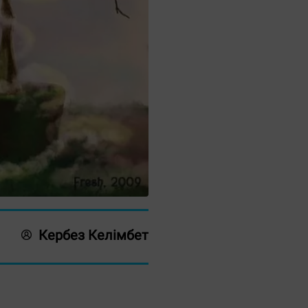
Кербез Келімбет