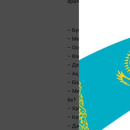
араласқанда абай болшы.
– Бүгін айна алдында ұз
– Мен бе? Өзіме ғашық 
– Осы адамдар қалай өзі
– Өзгеге ғашық болсаң, өз
– Демек, ғашықпын де. 
– Ақын!
– Біздің жатақханада сен
– Менің талғамыма сай бо
бе?
– Хабарласса ұнататының
– Кез келген қызға ақыл
– Дәл солай! Жігіттер бар