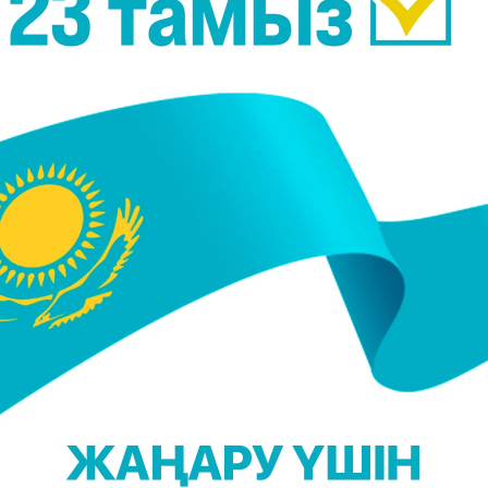
..
♥ ♥ ♥
ақ айналдың ғой.
болып тұрмын.
н сонша жақсы көреді?
іңді де жақсы көріп, көбірек күтіне түседі екенсің.
Сенің назарыңды аудартқан қандай бақытты жан ек
ің талғамыңа сай ақын жоқ сияқты еді ғой.
лғанымен, ол мені ұнатпас деп ойлап едім. Кеше өз
 белгісі ме?
дым, сүйкімдім деп жазбайтын болар?
лық қызға тәтті сөзін арнап, қармағына түсіреді.