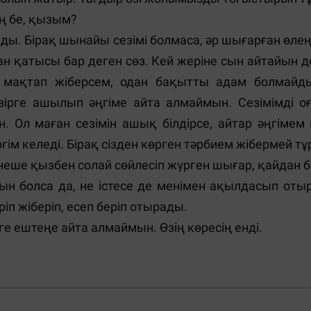
ің бе, қызым?
ды. Бірақ шынайы сезімі болмаса, әр шығарған өлеңі
ан қатысы бар деген сөз. Кей жеріне сын айтайын д
п мақтап жіберсем, одан бақытты адам болмайд
зірге ашылып әңгіме айта алмаймын. Сезімімді оға
 Ол маған сезімін ашық білдірсе, айтар әңгімем 
ім келеді. Бірақ сізден көрген тәрбием жібермей т
рнеше қызбен солай сөйлесіп жүрген шығар, қайдан б
атын болса да, не істесе де менімен ақылдасып от
ріп жіберіп, есеп беріп отырады.
ге ештеңе айта алмаймын. Өзің көресің енді.