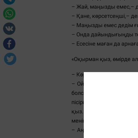
– Жай, маңызды емес,– д
– Қане, көрсетсеңші,– д
– Маңызды емес дедім ғо
– Онда дайындығыңды текс
– Есесіне маған да арнағ
«Оқырман қыз, өмірде ал
– Көрдің бе, қызым? Өз 
– Ой, айтады екенсіз. 
болсам бар ғой, анашым
пісірген тағамымнан, ә
қыз. Ақын деген бірде қ
менің қолымнан келмей 
– Аңғалым-ай, бәрі сен 