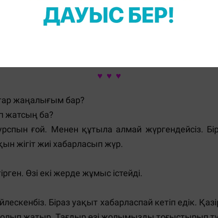
. Менің өзім білмейтін жұмбақ қырларымды ол б
гімелерімен баурап барады.
 бір әңгіме шығар. Студент болсаң да, балалығың
өмірде басқа. Олардың өлеңін оқып, өзіне жоламай-
♥ ♥ ♥
йтар жаңалығым бар?
п жатсың ба?
 курспын ғой. Менен құтыла алмай жүргендейсіз. Б
қын жігіт жиі хабарласып жүр.
рген. Өзі екі жерде жұмыс істейді.
өйлескенбіз. Біраз уақыт хабарласпай кетіп едік. Қаз
болып жатыр. Тағдыр өзі жолымызды тоғыстырып тұ