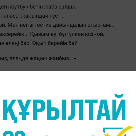
еп ноутбук бетін жаба салды.
еп анасы жақындай түсті.
й. Мен негізі тестке дайындалып отырғам...
ерейік... Қызым-ау, бұл үлкен кісі ғой.
ан өлеңі бар. Оқып берейін бе?
ыс, өлеңде жақын жанбыз...»
отбасы бола тұра өзгеге өлең арнайды.
Бұл жай өлең ғой. Ақындар қиялынан шығарады ем
, оның музасы болып өтер едім. Бар жырын маған 
р қимылымнан шабыт алар еді. Мұқағали айтқан ғ
арт, бірде сәби, Қартты сыйлап, сәбиге қарайсың
ме, айтыңызшы.
ойлағандай оңай болса ғой. Жолыңда әлі талай ақы