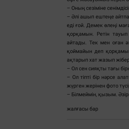
– Оның сезіміне сенімдіс
– Әлі ашып ештеңе айтпа
еді ғой. Демек өлеңі мағ
қорқамын. Ретін тауы
айтады. Тек мен оған ә
қоймайын деп қорқамын.
ақтарып хат жазып жіберг
– Ол сен сияқты тағы бі
– Ол тіпті бір нәрсе ал
жүрген жерінен фото түсі
– Білмеймін, қызым. Әзір
жалғасы бар