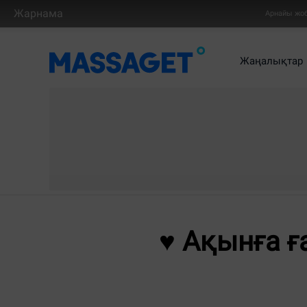
Жарнама
Арнайы жо
Жаңалықтар
♥ Ақынға ғ