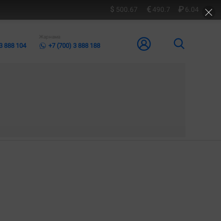
500.67
490.7
6.04
Жарнама
 3 888 104
+7 (700) 3 888 188