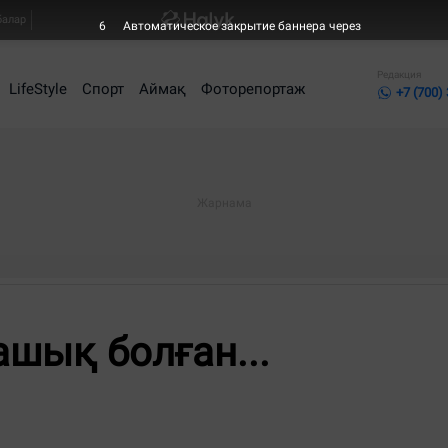
балар
6
Автоматическое закрытие баннера через
Редакция
LifeStyle
Спорт
Аймақ
Фоторепортаж
+7 (700)
ашық болған...