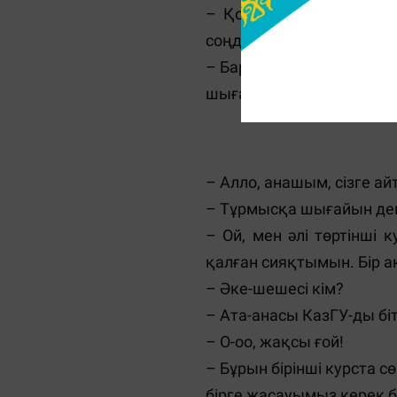
– Қойшы. Ол ондай емес
соңды ешкім айтпаған әң
– Барлық қызға айтатыны
шығарған өлеңде басқа, 
– Алло, анашым, сізге а
– Тұрмысқа шығайын де
– Ой, мен әлі төртінші
қалған сияқтымын. Бір а
– Әке-шешесі кім?
– Ата-анасы КазГУ-ды біті
– О-оо, жақсы ғой!
– Бұрын бірінші курста с
бірге жасауымыз керек 