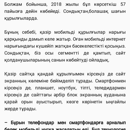
Болжам бойынша, 2018 жылы бұл көрсеткіш 57
пайызға дейін көбейеді. Сондықтан,болашақ шағын
құрылғыларда.
Бұның себебі, қазір мобильді құрылғылар нарығы
қарқынды дамып келе жатыр. Оған мобильді интернет
нарығындағы күшейіп жатқан бәсекелестікті қосыңыз.
Сондықтан, біз осы сегментті де қамтып, сайт
қолданушыларының санын көбейтуді ойладық.
Қазір сайтқа қандай құрылғымен кірсеңіз де сайт
экранның көлеміне бейімделіп тұрады. Смартфонмен
кірсеңіз де, планшет, ноутбук, тіпті, теледидармен
кірсеңіз де сайттағы әрбір блок экранның ауданына
қарай орын ауыстырып, көзге көрінетін ыңғайлы
жерде тұрады.
– Бұрын телефондар мен смартфондарға арналып
бөлек мобильді нұсқа жасалатын еді. Бұл технология