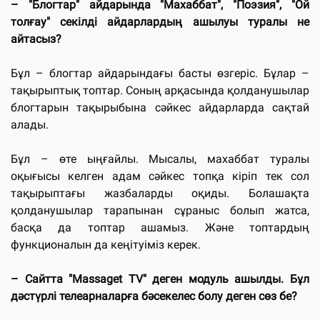
– "Блогтар" айдарында "Махаббат", "Поэзия", "Ой
толғау" секілді айдарлардың ашылуы туралы не
айтасыз?
Бұл – блогтар айдарындағы басты өзгеріс. Бұлар –
тақырыптық топтар. Соның арқасында қолданушылар
блогтарын тақырыбына сәйкес айдарларда сақтай
алады.
Бұл – өте ыңғайлы. Мысалы, махаббат туралы
оқығысы келген адам сәйкес топқа кіріп тек сол
тақырыптағы жазбаларды оқиды. Болашақта
қолданушылар тарапынан сұраныс болып жатса,
басқа да топтар ашамыз. Және топтардың
функционалын да кеңітуіміз керек.
– Сайтта "Massaget TV" деген модуль ашылды. Бұл
дәстүрлі телеарналарға бәсекелес болу деген сөз бе?