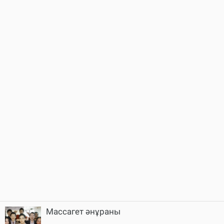
Массагет әнұраны