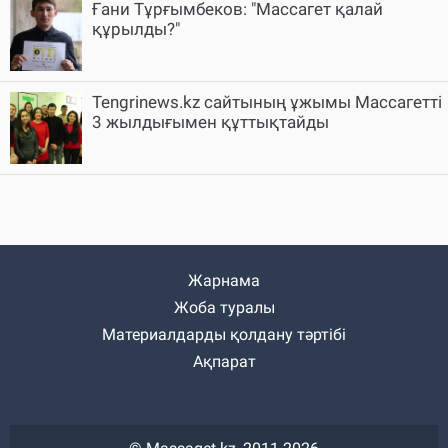
Ғани Тұрғымбеков: "Массагет қалай
құрылды?"
Tengrinews.kz сайтының ұжымы Массагетті
3 жылдығымен құттықтайды
Жарнама
Жоба туралы
Материалдарды қолдану тәртібі
Ақпарат