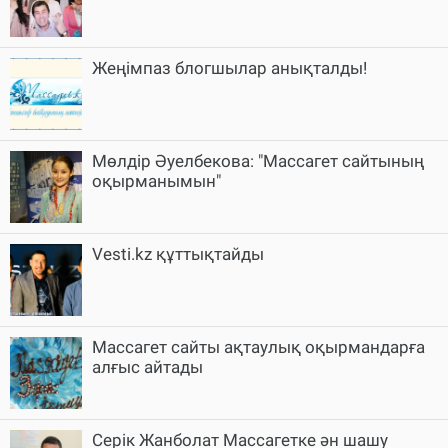
Жеңімпаз блогшылар анықталды!
Мөлдір Әуелбекова: "Массагет сайтының
оқырманымын"
Vesti.kz құттықтайды
Массагет сайты ақтаулық оқырмандарға
алғыс айтады
Серік Жанболат Массагетке ән шашу