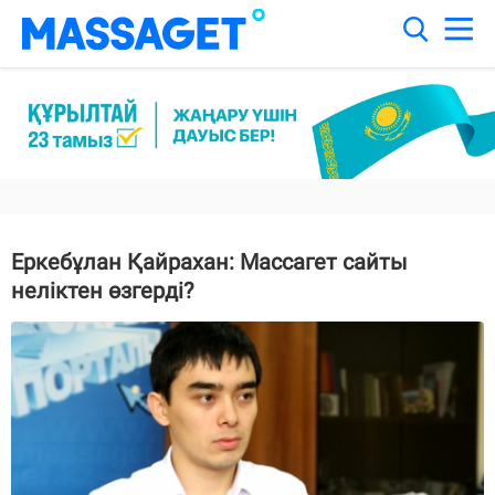
Еркебұлан Қайрахан: Массагет сайты
неліктен өзгерді?