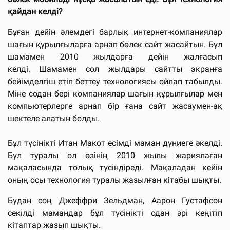
қайдан келді?
Бұған дейін әлемдегі барлық интернет-компаниялар
шағын құрылғыларға арнап бөлек сайт жасайтын. Бұл
шамамен 2010 жылдарға дейін жалғасып
келді. Шамамен сол жылдары сайтты экранға
бейімделгіш етіп беттеу технологиясы ойлап табылды.
Міне содан бері компаниялар шағын құрылғылар мен
компьютерлерге арнап бір ғана сайт жасаумен-ақ
шектеле алатын болды.
Бұл түсінікті Итан Макот есімді маман дүниеге әкелді.
Бұл туралы ол өзінің 2010 жылы жариялаған
мақаласында толық түсіндіреді. Мақаладан кейін
оның осы технология туралы жазылған кітабы шықты.
Бұдан соң Джеффри Зельдман, Аарон Густафсон
секілді мамандар бұл түсінікті одан әрі кеңітіп
кітаптар жазып шықты.