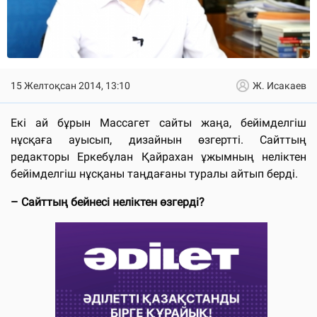
15 Желтоқсан 2014, 13:10
Ж. Исакаев
Екі ай бұрын Массагет сайты жаңа, бейімделгіш
нұсқаға ауысып, дизайнын өзгертті. Сайттың
редакторы Еркебұлан Қайрахан ұжымның неліктен
бейімделгіш нұсқаны таңдағаны туралы айтып берді.
– Сайттың бейнесі неліктен өзгерді?