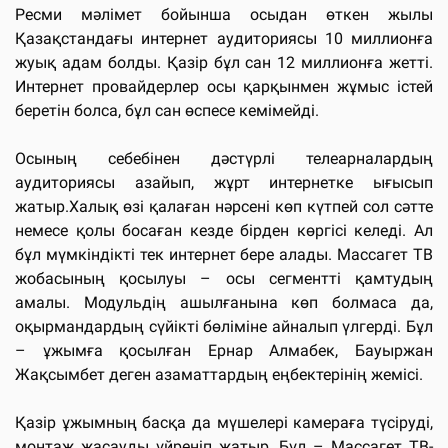
Ресми мәлімет бойынша осыдан өткен жылы
Қазақстандағы интернет аудиториясы 10 миллионға
жуық адам болды. Қазір бұл сан 12 миллионға жетті.
Интернет провайдерлер осы қарқынмен жұмыс істей
беретін болса, бұл сан өспесе кемімейді.
Осының себебінен дәстүрлі телеарналардың
аудиториясы азайып, жұрт интернетке ығысып
жатыр.Халық өзі қалаған нәрсені көп күтпей сол сәтте
немесе қолы босаған кезде бірден көргісі келеді. Ал
бұл мүмкіндікті тек интернет бере алады. Массагет ТВ
жобасының қосылуы – осы сегментті қамтудың
амалы. Модульдің ашылғанына көп болмаса да,
оқырмандардың сүйікті бөліміне айналып үлгерді. Бұл
– ұжымға қосылған Ернар Алмабек, Бауыржан
Жақсымбет деген азаматтардың еңбектерінің жемісі.
Қазір ұжымның басқа да мүшелері камераға түсіруді,
монтаж жасауды үйреніп жатыр. Бұл – Массагет ТВ-