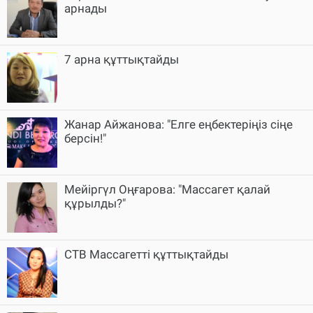
арнады
7 арна құттықтайды
Жанар Айжанова: "Елге еңбектеріңіз сіңе
берсін!"
Мейіргүл Оңғарова: "Массагет қалай
құрылды?"
СТВ Массагетті құттықтайды