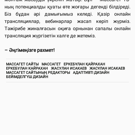
ның потенциалды қуаты өте жоғары дегенді білдіреді.
Біз бұдан әрі дамығымыз келеді. Қазір онлайн
трансляциялар, вебинарлар жасап көріп жүрміз.
Тәжірибе жиналғасын оқиға орнынан сапалы онлайн
трансляция жүргізетін халге де жетеміз.
– Әңгімеңізге рахмет!
МАССАГЕТ САЙТЫ
МАССАГЕТ
ЕРКЕБҰЛАН ҚАЙРАХАН
ЕРКЕБУЛАН КАЙРАХАН
ЖАСУЛАН ИСАКАЕВ
ЖАСҰЛАН ИСАКАЕВ
МАССАГЕТ САЙТЫНЫҢ РЕДАКТОРЫ
АДАПТИВТІ ДИЗАЙН
БЕЙІМДЕЛГҮШ ДИЗАЙН