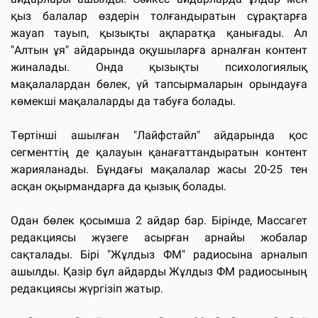
қыз балалар өздерін толғандыратын сұрақтарға
жауап тауып, қызықты ақпаратқа қанығады. Ал
"Алтын ұя" айдарында оқушыларға арналған контент
жиналады. Онда қызықты психологиялық
мақалалардан бөлек, үй тапсырмаларын орындауға
көмекші мақалаларды да табуға болады.
Төртінші ашылған "Лайфстайл" айдарында қос
сегменттің де қалауын қанағаттандыратын контент
жарияланады. Бұндағы мақалалар жасы 20-25 тен
асқан оқырмандарға да қызық болады.
Одан бөлек қосымша 2 айдар бар. Бірінде, Массагет
редакциясы жүзеге асырған арнайы жобалар
сақталады. Бірі "Жұлдыз ФМ" радиосына арналып
ашылды. Қазір бұл айдарды Жұлдыз ФМ радиосының
редакциясы жүргізіп жатыр.