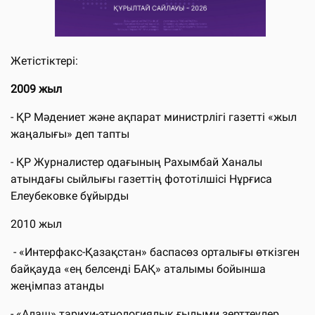
Жетістіктері:
2009 жыл
- ҚР Мәдениет және ақпарат министрлігі газетті «жыл
жаңалығы» деп тапты
- ҚР Журналистер одағының Рахымбай Ханалы
атындағы сыйлығы газеттің фототілшісі Нұрғиса
Елеубековке бұйырды
2010 жыл
- «Интерфакс-Қазақстан» баспасөз орталығы өткізген
байқауда «ең белсенді БАҚ» аталымы бойынша
жеңімпаз атанды
- «Алаш» тарихи-этнологиялық ғылыми зерттеулер