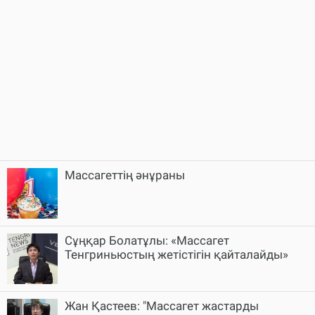
Массагеттің әнұраны
Сұңқар Болатұлы: «Массагет
Тенгриньюстың жетістігін қайталайды»
Жан Қастеев: "Массагет жастарды