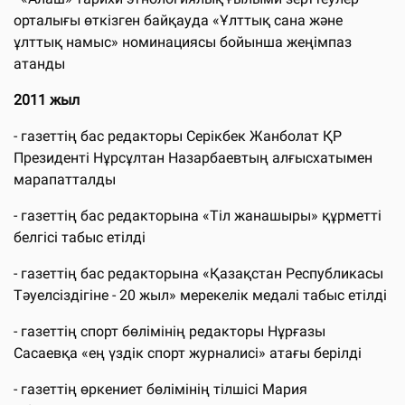
орталығы өткізген байқауда «Ұлттық сана және
ұлттық намыс» номинациясы бойынша жеңімпаз
атанды
2011 жыл
- газеттің бас редакторы Серікбек Жанболат ҚР
Президенті Нұрсұлтан Назарбаевтың алғысхатымен
марапатталды
- газеттің бас редакторына «Тіл жанашыры» құрметті
белгісі табыс етілді
- газеттің бас редакторына «Қазақстан Республикасы
Тәуелсіздігіне - 20 жыл» мерекелік медалі табыс етілді
- газеттің спорт бөлімінің редакторы Нұрғазы
Сасаевқа «ең үздік спорт журналисі» атағы берілді
- газеттің өркениет бөлімінің тілшісі Мария