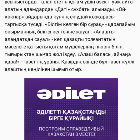
ұсыныстарды талап ететін қоғам үшін өзекті уәж айта
алатын адамдардан «Дат!» сұхбаты алынады. «Ой-
көкпар» айдарында күннің екіұдай көзқарасы
тартысқа түседі. «Білгім келген бір сұрақ» - қарапайым
оқырманның білгісі келгеніне жауап. «Алашты
алаңдатқан сауал» - көп қазақты толғантатын
мәселеге қатысты қоғам мүшелерінің пікірін біліп,
тығырықтан шығар жол іздеу. «Алаш баласы, айнаңа
қара!» - газеттің ұраны. Қазірдің өзінде бұл газет күллі
алаштың көңілінен шығып отыр.