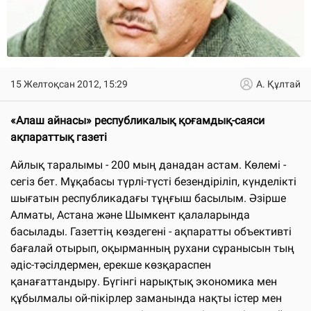
15 Желтоқсан 2012, 15:29
А. Құлтай
«Алаш айнасы» республикалық қоғамдық-саяси
ақпараттық газеті
Айлық таралымы - 200 мың данадан астам. Көлемі -
сегіз бет. Мұқабасы түрлі-түсті безендіріліп, күнделікті
шығатын республикадағы тұңғыш басылым. Әзірше
Алматы, Астана және Шымкент қалаларында
басылады. Газеттің көздегені - ақпаратты объективті
бағалай отырып, оқырманның рухани сұранысын тың
әдіс-тәсілдермен, ерекше көзқараспен
қанағаттандыру. Бүгінгі нарықтық экономика мен
құбылмалы ой-пікірлер заманында нақты істер мен