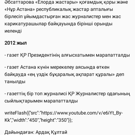
Әбсаттарова «Елорда жастары» қоғамдық қоры және
«Нұр Астана» республикалық жастар апталығы
бірлесіп ұйымдастырған жас журналистер мен жас
карикатурашылар байқауында бірінші орынды
иеленді
2012 жыл
- газет ҚР Президентінің алғысхатымен марапатталды
- газет Астана күнін мерекелеу аясында өткен
байқауда «ең үздік бұқаралық ақпарат құралы» деп
танылды
- газеттің бір топ журналисі ҚР Журналистер одағының
сыйлықтарымен марапатталды
writeFlash({"src":"https://www.youtube.com/v/e6iYt_By-
Kk","width":"450","height":"350"});
Дайындаған: Ардақ Құлтай