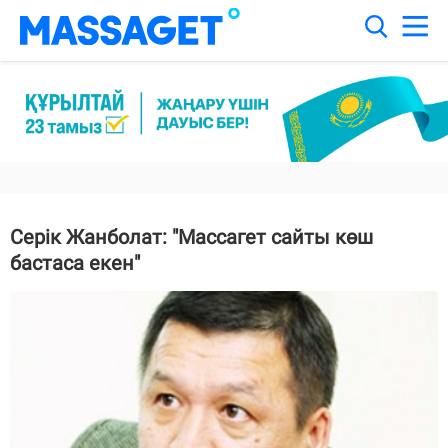
Серік Жанболат: "Массагет сайты көш
бастаса екен"