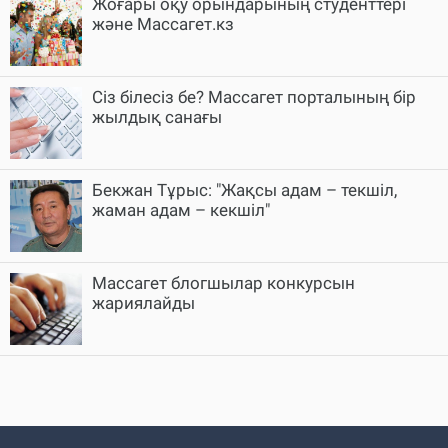
Жоғары оқу орындарының студенттері
және Массагет.кз
Сіз білесіз бе? Массагет порталының бір
жылдық санағы
Бекжан Тұрыс: "Жақсы адам – текшіл,
жаман адам – кекшіл"
Массагет блогшылар конкурсын
жариялайды