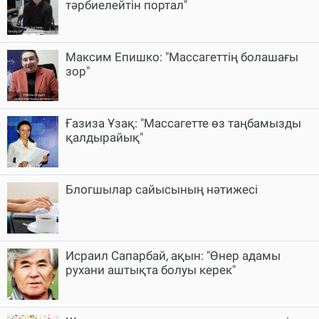
тәрбиелейтін портал"
Максим Епишко: "Массагеттің болашағы
зор"
Ғазиза Ұзақ: "Массагетте өз таңбамызды
қалдырайық"
Блогшылар сайысының нәтижесі
Исраил Сапарбай, ақын: "Өнер адамы
рухани аштықта болуы керек"