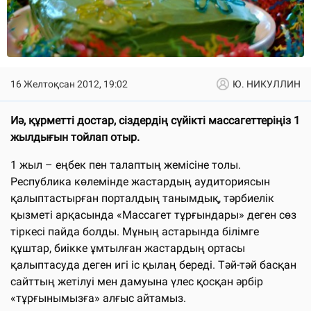
16 Желтоқсан 2012, 19:02
Ю. НИКУЛЛИН
Иә, құрметті достар, сіздердің сүйікті массагеттеріңіз 1
жылдығын тойлап отыр.
1 жыл – еңбек пен талаптың жемісіне толы.
Республика көлемінде жастардың аудиториясын
қалыптастырған порталдың танымдық, тәрбиелік
қызметі арқасында «Массагет тұрғындары» деген сөз
тіркесі пайда болды. Мұның астарында білімге
құштар, биікке ұмтылған жастардың ортасы
қалыптасуда деген игі іс қылаң береді. Тәй-тәй басқан
сайттың жетілуі мен дамуына үлес қосқан әрбір
«тұрғынымызға» алғыс айтамыз.