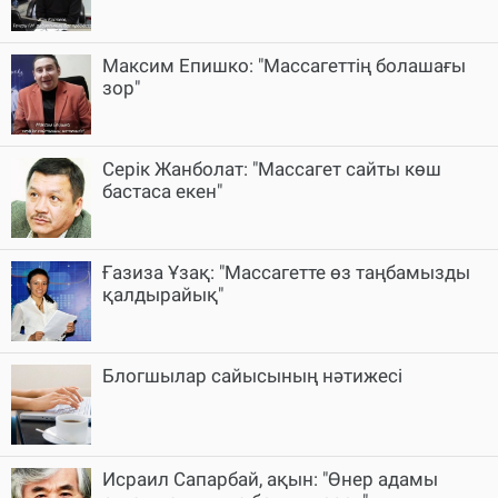
Максим Епишко: "Массагеттің болашағы
зор"
Серік Жанболат: "Массагет сайты көш
бастаса екен"
Ғазиза Ұзақ: "Массагетте өз таңбамызды
қалдырайық"
Блогшылар сайысының нәтижесі
Исраил Сапарбай, ақын: "Өнер адамы