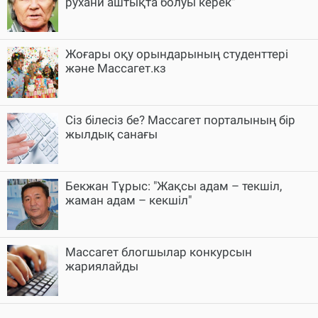
рухани аштықта болуы керек"
Жоғары оқу орындарының студенттері
және Массагет.кз
Сіз білесіз бе? Массагет порталының бір
жылдық санағы
Бекжан Тұрыс: "Жақсы адам – текшіл,
жаман адам – кекшіл"
Массагет блогшылар конкурсын
жариялайды