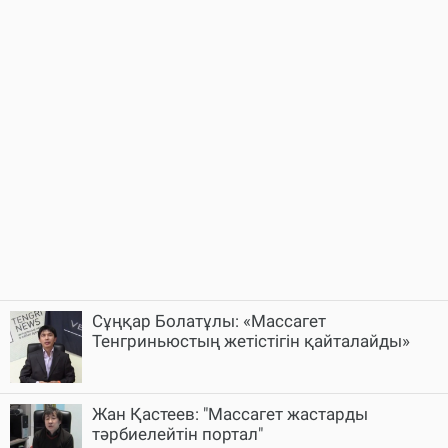
Сұңқар Болатұлы: «Массагет
Тенгриньюстың жетістігін қайталайды»
Жан Қастеев: "Массагет жастарды
тәрбиелейтін портал"