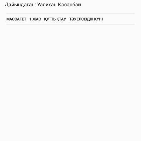
Дайындаған: Уалихан Қосанбай
МАССАГЕТ
1 ЖАС
ҚҰТТЫҚТАУ
ТӘУЕЛСІЗДІК КҮНІ