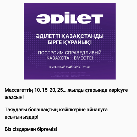
Массагеттің 10, 15, 20, 25... жылдықтарында көрісуге
жазсын!
Таяудағы болашақтың кейіпкеріне айналуға
асығыңыздар!
Біз сіздермен біргеміз!