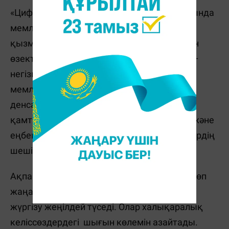
«Цифрлық Қазақстан» бағдарламасы аясында
мемлекеттің стратегиялық міндеттері мен
қызметтері айқын. Ең алдымен, еліміз үшін
өзекті әрі маңызды істердің шешімін табу –
негізгі міндеттердің бірі. Соның ішінде,
мемлекеттің басқару тиімділігін өсіру,
денсаулық сақтау, халықты жұмыспен
қамтамасыз ету, білім деңгейін жетілдіру және
еңбек өнімділігін арттыру сынды мәселелердің
шешімін қарастыру жүктелді.
Ақпараттық технологиялар экономикаға көп
жаңашылдық әкеледі. Біріншіден, бизнесті
жүргізу жеңілдей түседі. Олар халықаралық
келіссөздердегі шығын көлемін азайтады.