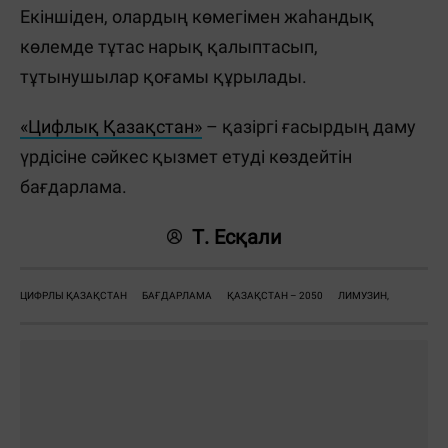
Екіншіден, олардың көмегімен жаһандық
көлемде тұтас нарық қалыптасып,
тұтынушылар қоғамы құрылады.
«Цифлық Қазақстан»
– қазіргі ғасырдың даму
үрдісіне сәйкес қызмет етуді көздейтін
бағдарлама.
Т. Есқали
ЦИФРЛЫ ҚАЗАҚСТАН
БАҒДАРЛАМА
ҚАЗАҚСТАН – 2050
ЛИМУЗИН,