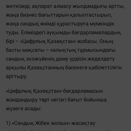
жеткізеді, ақпарат алмасу жылдамдығы артты,
жаңа бизнес бағыттарын қалыптастырып,
жаңа сандық өнімді құрастыруға мүмкіндік
туды. Еліміздегі ауқымды бағдарламалардың
бірі – «Цифрлық Қазақстан» жобасы. Оның
басты мақсаты – халықтың тұрмысындағы
сандық экожүйенің даму үрдісін жеделдету
арқылы Қазақстанның бәсекеге қабілеттілігін
арттыру.
«Цифрлық Қазақстан» бағдарламасын
жандандыру төрт негізгі бағыт бойынша
жүзеге асады:
1) «Сандық Жібек жолын» жасақтау