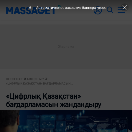
6
Автоматическое закрытие баннера через
НЕГІЗГІ БЕТ
БІЛЕСІЗ БЕ?
«ЦИФРЛЫҚ ҚАЗАҚСТАН» БАҒДАРЛАМАСЫН...
«Цифрлық Қазақстан»
бағдарламасын жандандыру