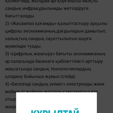
қолжетімді, жылдам әрі қорғанысы мықты
сандық инфрақұрылымды жетілдіруге
бағытталады.
2) «Жасампаз қоғамды» қалыптастыру арқылы
цифрлы экономиканың дағдыларын дамытып,
халықтың сандық сауаттылығын ашуға
мүмкіндік туады.
3) «Цифрлық жаңғыру» бағыты экономиканың
әр саласында бәсекеге қабілеттілікті арттыру
мақсатында сандық технологиялардың
қолдану бойынша жұмыс істейді.
4) «Белсенді сандық үкімет» электронды және
мобильді жүйенің жетілуін қамтамасыз ете
отырып, мемлекеттік қызметті жолын
жеңілдетуді қарастырады.