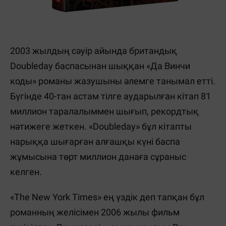
2003 жылдың сәуір айында британдық
Doubleday баспасынан шыққан «Да Винчи
коды» романы жазушыны әлемге танымал етті.
Бүгінде 40-тан астам тілге аударылған кітап 81
миллион таралалыммен шығып, рекордтық
нәтижеге жеткен. «Doubleday» бұл кітапты
нарыққа шығарған алғашқы күні баспа
жұмысына төрт миллион данаға сұраныс
келген.
«The New York Times» ең үздік деп тапқан бұл
романның желісімен 2006 жылы фильм