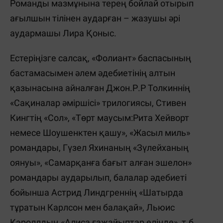
Романды мазмұнына терең бойлай отырып
ағылшын тілінен аударған – жазушы әрі
аудармашы Лира Қоныс.
Естеріңізге салсақ, «Фолиант» баспасының
бастамасымен әлем әдебиетінің алтын
қазынасына айналған Джон.Р.Р Толкиннің
«Сақиналар әміршісі» трилогиясы, Стивен
Кингтің «Сол», «Төрт маусым:Рита Хейворт
немесе Шоушенктен қашу», «Жасыл миль»
романдары, Гүзел Яхинаның «Зүлейханың
оянуы», «Самарқанға бағыт алған эшелон»
романдары аударылып, балалар әдебиеті
бойынша Астрид Линдгреннің «Шатырда
тұратын Карлсон мен балақай», Льюис
Кэроллдың «Алиса ғажайыптар елінде» т.б.