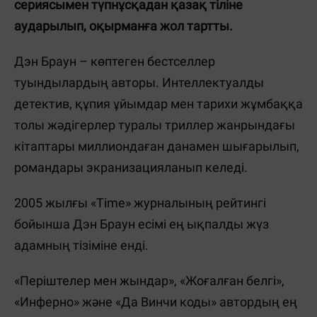
сериясымен түпнұсқадан қазақ тіліне
аударылып, оқырманға жол тартты.
Дэн Браун – көптеген бестселлер
туындылардың авторы. Интеллектуалды
детектив, құпия ұйымдар мен тарихи жұмбаққа
толы жәдігерлер туралы триллер жанрындағы
кітаптары миллиондаған данамен шығарылып,
романдары экранизацияланып келеді.
2005 жылғы «Time» журналының рейтингі
бойынша Дэн Браун есімі ең ықпалды жүз
адамның тізіміне енді.
«Періштелер мен жындар», «Жоғалған белгі»,
«Инферно» және «Да Винчи коды» автордың ең