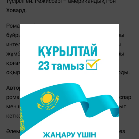
түсірілген. Режиссері – американдық Рон
Ховард.
Романда дін, өнер, мистицизм, құпия
бұйрықтар, символизм және ерекше жоғары
интеллект тамаша үйлестірілген. Кітаптағы
жұмбақтар мен құпиялар ұзақ жылдар бойы
қоғамды алаңдатып келгендіктен, әлем
оқырмандарының қызығушылығын тудырды.
Автор бір сұхбатында: «Да Винчи коды»
романына дайындық кезінде құрылған жоспар
мен шимай сызбалардың өзі жүз беттен асып
кеткен» деп мәлімдейді.
Әлем назарын аударған аталмыш туынды өз