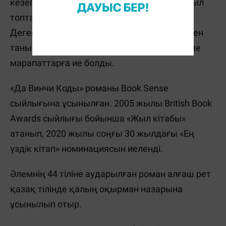
кезегінде біраз сынға алынып, христианшыл
топтар арасында дау-дамай да туғызды.
Дегенмен әлем әдебиетіне жаңалық әкелген
танымал туынды өз биігінен түспей, бірнеше
марапаттарға ие болды.
«Да Винчи Коды» романы Book Sense
сыйлығына ұсынылған. 2005 жылы British Book
Awards сыйлығы бойынша «Жыл кітабы»
атанып, 2020 жылы соңғы 30 жылдағы «Ең
үздік кітап» номинациясын иеленді.
Әлемнің 44 тіліне аударылған роман алғаш рет
қазақ тілінде қалың оқырман назарына
ұсынылып отыр.