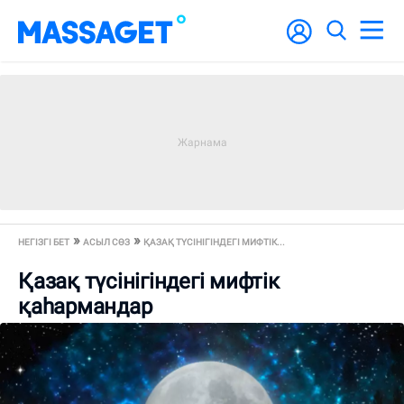
НЕГІЗГІ БЕТ
АСЫЛ СӨЗ
ҚАЗАҚ ТҮСІНІГІНДЕГІ МИФТІК...
Қазақ түсінігіндегі мифтік
қаһармандар