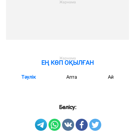
ЕҢ КӨП ОҚЫЛҒАН
Тәулік
Апта
Ай
Бөлісу: