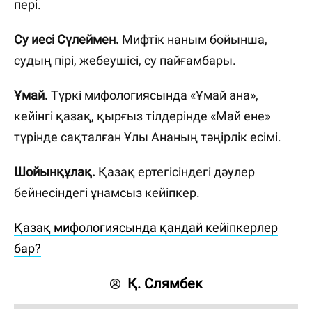
пері.
Су иесі Сүлеймен.
Мифтік наным бойынша,
судың пірі, жебеушісі, су пайғамбары.
Ұмай.
Түркі мифологиясында «Ұмай ана»,
кейінгі қазақ, қырғыз тілдерінде «Май ене»
түрінде сақталған Ұлы Ананың тәңірлік есімі.
Шойынқұлақ.
Қазақ ертегісіндегі дәулер
бейнесіндегі ұнамсыз кейіпкер.
Қазақ мифологиясында қандай кейіпкерлер
бар?
Қ. Слямбек