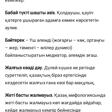
кейіпкер.
Бабай түкті шашты әзіз.
Қолдаушы, қауіп-
қатерге ұшыраған адамға көмек көрсететін
әулие.
Бәйтерек
– Үш әлемді (жоғарғы – көк, ортаңғы
– жер, төменгі – өлілер дүниесі)
байланыстыратын медиатор, әлемдік ағаш.
Жалғыз көзді дәу.
Дүлей күшке ие ретінде
суреттеліп, қазақтың біраз ертегісінде
кездесетін жалғыз ғана көзі бар мақұлық.
Жеті басты жалмауыз.
Қазақ мифологиясында
жеті басты жалмауыз көп жағдайда айдаһар,
кейде жалмауыз кемпір бейнесінде