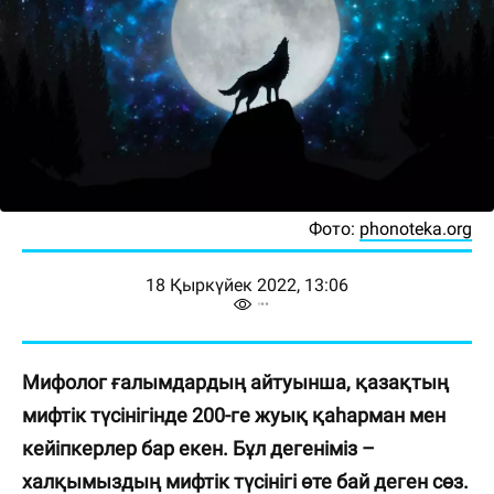
Фото:
phonoteka.org
18 Қыркүйек 2022, 13:06
Мифолог ғалымдардың айтуынша, қазақтың
мифтік түсінігінде 200-ге жуық қаһарман мен
кейіпкерлер бар екен. Бұл дегеніміз –
халқымыздың мифтік түсінігі өте бай деген сөз.