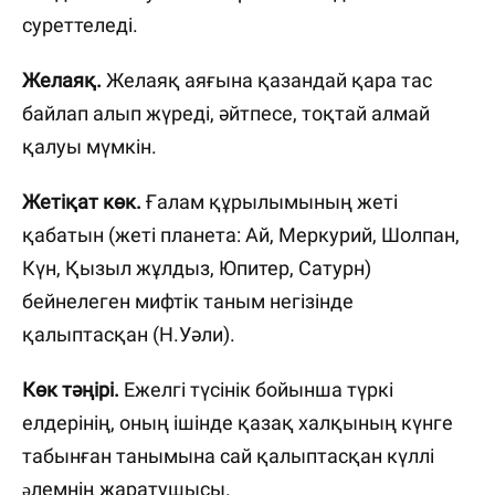
суреттеледі.
Желаяқ.
Желаяқ аяғына қазандай қара тас
байлап алып жүреді, әйтпесе, тоқтай алмай
қалуы мүмкін.
Жетіқат көк.
Ғалам құрылымының жеті
қабатын (жеті планета: Ай, Меркурий, Шолпан,
Күн, Қызыл жұлдыз, Юпитер, Сатурн)
бейнелеген мифтік таным негізінде
қалыптасқан (Н.Уәли).
Көк тәңірі.
Ежелгі түсінік бойынша түркі
елдерінің, оның ішінде қазақ халқының күнге
табынған танымына сай қалыптасқан күллі
əлемнің жаратушысы.