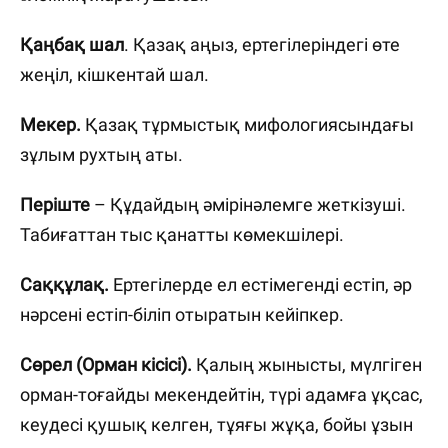
Қаңбақ шал
. Қазақ аңыз, ертегілеріндегі өте
жеңіл, кішкентай шал.
Мекер.
Қазақ тұрмыстық мифологиясындағы
зұлым рухтың аты.
Періште
– Құдайдың әмірінәлемге жеткізуші.
Табиғаттан тыс қанатты көмекшілері.
Саққұлақ.
Ертегілерде ел естімегенді естіп, әр
нәрсені естіп-біліп отыратын кейіпкер.
Сөрел (Орман кісісі).
Қалың жынысты, мүлгіген
орман-тоғайды мекендейтін, түрі адамға ұқсас,
кеудесі қушық келген, тұяғы жұқа, бойы ұзын