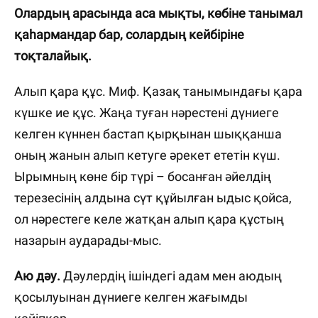
Олардың арасында аса мықты, көбіне танымал
қаһармандар бар, солардың кейбіріне
тоқталайық.
Алып қара құс. Миф. Қазақ танымындағы қара
күшке ие құс. Жаңа туған нәрестені дүниеге
келген күннен бастап қырқынан шыққанша
оның жанын алып кетуге әрекет ететін күш.
Ырымның көне бір түрі – босанған әйелдің
терезесінің алдына сүт құйылған ыдыс қойса,
ол нәрестеге келе жатқан алып қара құстың
назарын аударады-мыс.
Аю дәу.
Дәулердің ішіндегі адам мен аюдың
қосылуынан дүниеге келген жағымды