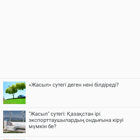
«Жасыл» сутегі деген нені білдіреді?
"Жасыл" сутегі: Қазақстан ірі
экспорттаушылардың ондығына кіруі
мүмкін бе?