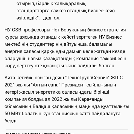
отырып, барлық халықаралық
стандарттарға сәйкес отандық бизнес-кейс
әзірледік", - деді ол.
НУ GSB профессоры Чет Боруканың бизнес-стратегия
курсы аясында отандық кейсті зерттеген НУ Бизнес
мектебінің студенттерінің айтуынша, баламалы
энергия саласы қарқынды дамып келе жатқан кезде
олар үшін нағыз қазақстандық компания тәжірибесін
көру, зерттеу өте қызықты және пайдалы болған.
Айта кетейік, осыған дейін "ТехноГруппСервис" ЖШС
2021 жылы "Алтын сапа" Президент сыйлығының
иегері жасыл энергетика саласындағы бірінші
компания болды, ал 2022 жылы Қарағанды ​​
облысының Балқаш қаласының маңында қуаттылығы
50 МВт болатын күн станциясын сәтті пайдалануға
берді.