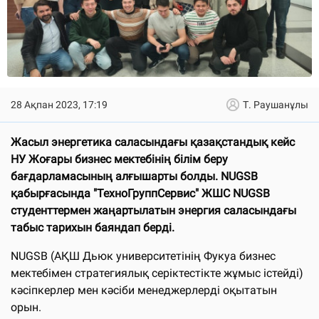
28 Ақпан 2023, 17:19
Т. Раушанұлы
Жасыл энергетика саласындағы қазақстандық кейс
НУ Жоғары бизнес мектебінің білім беру
бағдарламасының алғышарты болды. NUGSB
қабырғасында "ТехноГруппСервис" ЖШС NUGSB
студенттермен жаңартылатын энергия саласындағы
табыс тарихын баяндап берді.
NUGSB (АҚШ Дьюк университетінің Фукуа бизнес
мектебімен стратегиялық серіктестікте жұмыс істейді)
кәсіпкерлер мен кәсіби менеджерлерді оқытатын
орын.