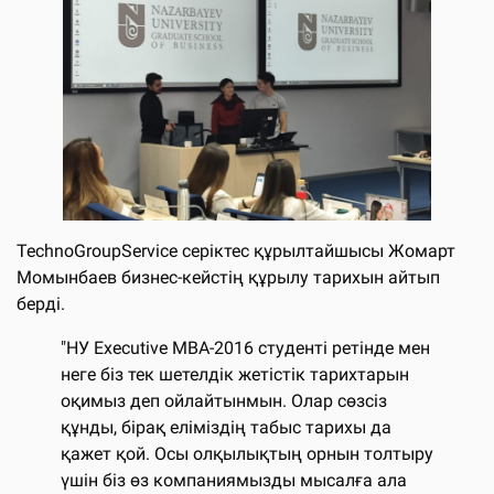
TechnoGroupService серіктес құрылтайшысы Жомарт
Момынбаев бизнес-кейстің құрылу тарихын айтып
берді.
"НУ Executive MBA-2016 студенті ретінде мен
неге біз тек шетелдік жетістік тарихтарын
оқимыз деп ойлайтынмын. Олар сөзсіз
құнды, бірақ еліміздің табыс тарихы да
қажет қой. Осы олқылықтың орнын толтыру
үшін біз өз компаниямызды мысалға ала