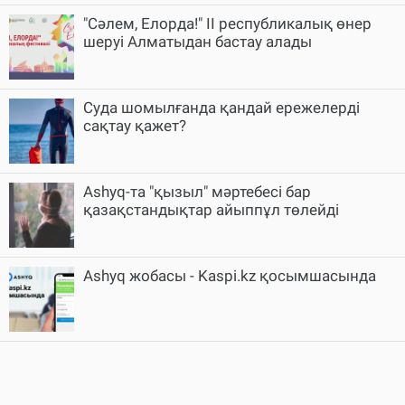
"Сәлем, Елорда!" II республикалық өнер
шеруі Алматыдан бастау алады
Суда шомылғанда қандай ережелерді
сақтау қажет?
Ashyq-та "қызыл" мәртебесі бар
қазақстандықтар айыппұл төлейді
Ashyq жобасы - Kaspi.kz қосымшасында