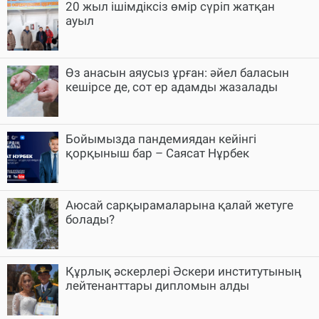
20 жыл ішімдіксіз өмір сүріп жатқан
ауыл
Өз анасын аяусыз ұрған: әйел баласын
кешірсе де, сот ер адамды жазалады
Бойымызда пандемиядан кейінгі
қорқыныш бар – Саясат Нұрбек
Аюсай сарқырамаларына қалай жетуге
болады?
Құрлық әскерлері Әскери институтының
лейтенанттары дипломын алды