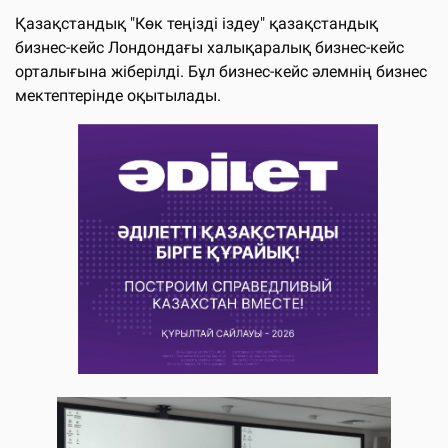
Қазақстандық "Көк теңізді іздеу" қазақстандық
бизнес-кейс Лондондағы халықаралық бизнес-кейс
орталығына жіберілді. Бұл бизнес-кейс әлемнің бизнес
мектептерінде оқытылады.