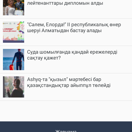
лейтенанттары дипломын алды
"Сәлем, Елорда!" II республикалық өнер
шеруі Алматыдан бастау алады
Суда шомылғанда қандай ережелерді
сақтау қажет?
Ashyq-та "қызыл" мәртебесі бар
қазақстандықтар айыппұл төлейді
Жарнама