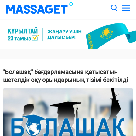
"Болашақ" бағдарламасына қатысатын
шетелдік оқу орындарының тізімі бекітілді