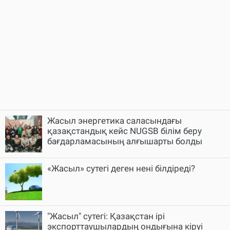
Жасыл энергетика саласындағы
қазақстандық кейс NUGSB білім беру
бағдарламасының алғышарты болды
«Жасыл» сутегі деген нені білдіреді?
"Жасыл" сутегі: Қазақстан ірі
экспорттаушылардың ондығына кіруі