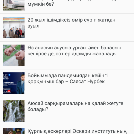
мүмкін бе?
20 жыл ішімдіксіз өмір сүріп жатқан
ауыл
Өз анасын аяусыз ұрған: әйел баласын
кешірсе де, сот ер адамды жазалады
Бойымызда пандемиядан кейінгі
қорқыныш бар – Саясат Нұрбек
Аюсай сарқырамаларына қалай жетуге
болады?
Құрлық әскерлері Әскери институтының