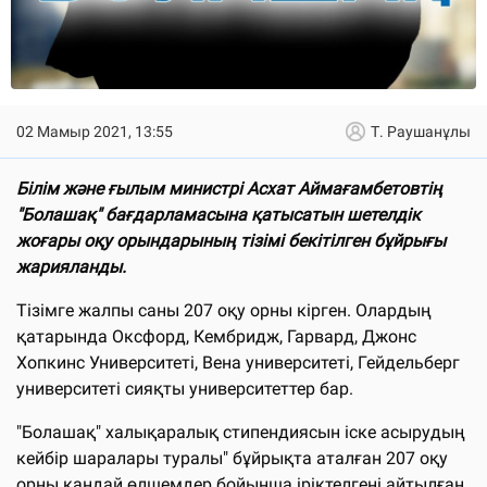
02 Мамыр 2021, 13:55
Т. Раушанұлы
Білім және ғылым министрі Асхат Аймағамбетовтің
"Болашақ" бағдарламасына қатысатын шетелдік
жоғары оқу орындарының тізімі бекітілген бұйрығы
жарияланды.
Тізімге жалпы саны 207 оқу орны кірген. Олардың
қатарында Оксфорд, Кембридж, Гарвард, Джонс
Хопкинс Университеті, Вена университеті, Гейдельберг
университеті сияқты университеттер бар.
"Болашақ" халықаралық стипендиясын іске асырудың
кейбір шаралары туралы" бұйрықта аталған 207 оқу
орны қандай өлшемдер бойынша іріктелгені айтылған.