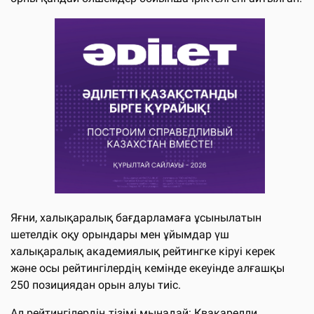
Яғни, халықаралық бағдарламаға ұсынылатын
шетелдік оқу орындары мен ұйымдар үш
халықаралық академиялық рейтингке кіруі керек
және осы рейтингілердің кемінде екеуінде алғашқы
250 позициядан орын алуы тиіс.
Ал рейтингілердің тізімі мынадай: Квакарелли