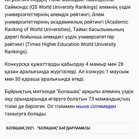
Саймондс (QS World University Rankings) әлемнің үздік
университеттерінің әлемдік рейтингі, Әлем
университеттерінің академиялық рейтингі (Academic
Ranking of World Universities), Таймс басылымының
дерегі бойынша әлемдегі үздік университеттер
рейтингі (Times Higher Education World University
Rankings).
Конкурсқа құжаттарды қабылдау 4 мамыр мен 28
қазан аралығында жүргізіледі. Ал конкурс 1 маусым
мен 30 қараша аралығында өтеді.
Бұйрықтың мәтінінде "Болашақ" арқылы әлемнің үздік
оқу орындарында игеруге болатын 73 мамандықтың
тізімі де берілген. Ол тізіммен
мына сілтемеден
танысуға болады.
БОЛАШАҚ 2021
"БОЛАШАҚ" БАҒДАРЛАМАСЫ