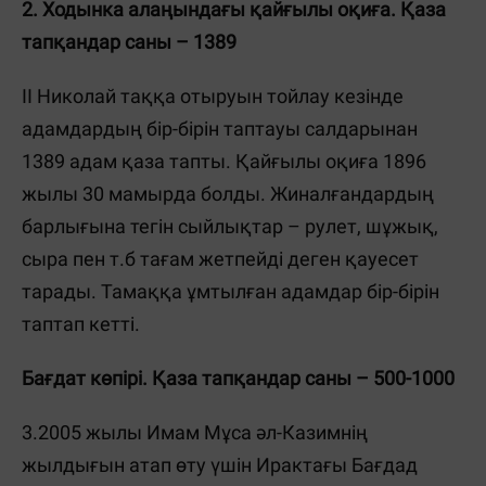
2. Ходынка алаңындағы қайғылы оқиға. Қаза
тапқандар саны – 1389
ІІ Николай таққа отыруын тойлау кезінде
адамдардың бір-бірін таптауы салдарынан
1389 адам қаза тапты. Қайғылы оқиға 1896
жылы 30 мамырда болды. Жиналғандардың
барлығына тегін сыйлықтар – рулет, шұжық,
сыра пен т.б тағам жетпейді деген қауесет
тарады. Тамаққа ұмтылған адамдар бір-бірін
таптап кетті.
Бағдат көпірі. Қаза тапқандар саны – 500-1000
3.2005 жылы Имам Мұса әл-Казимнің
жылдығын атап өту үшін Ирактағы Бағдад