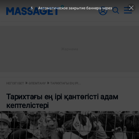
5
Автоматическое закрытие баннера через
НЕГІЗГІ БЕТ
ӘЛЕМТАНУ
ТАРИХТАҒЫ ЕҢ ІРІ...
Тарихтағы ең ірі қантөгісті адам
кептелістері