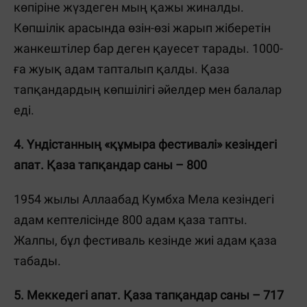
көпіріне жүздеген мың қажы жиналды.
Көпшілік арасында өзін-өзі жарып жіберетін
жанкештілер бар деген қауесет тарады. 1000-
ға жуық адам тапталып қалды. Қаза
тапқандардың көпшілігі әйелдер мен балалар
еді.
4. Үндістанның «құмыра фестивалі» кезіндегі
апат. Қаза тапқандар саны – 800
1954 жылы Аллаабад Кумбха Мела кезіндегі
адам кептелісінде 800 адам қаза тапты.
Жалпы, бұл фестиваль кезінде жиі адам қаза
табады.
5. Меккедегі апат. Қаза тапқандар саны – 717