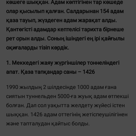
көшеге шыққан. Адам көптігінен тар көшеде
олар қысылып қалған. Салдарынан 154 адам
қаза тауып, жүздеген адам жарақат алды.
Қантөгісті адамдар кептелісі тарихта бірнеше
рет орын алды. Соның ішіндегі ең ірі қайғылы
оқиғаларды тізіп көрдік.
1. Меккедегі жаяу жүргіншілер тоннеліндегі
апат. Қаза тапқандар саны – 1426
1990 жылдың 2 шілдесінде 1000 адам ғана
сиятын туннельден 5000-ға жуық адам өтпекші
болған. Дәл сол уақытта желдету жүйесі істен
шыққан. 1426 адам оттегінің жетіспеушілігінен
және тапталудан қайтыс болды.