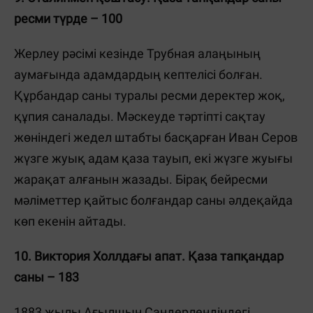
ресми түрде – 100
Жерлеу рәсімі кезінде Трубная алаңының
аумағында адамдардың кептелісі болған.
Құрбандар саны туралы ресми деректер жоқ,
құпия саналады. Мәскеуде тәртіпті сақтау
жөніндегі жедел штабты басқарған Иван Серов
жүзге жуық адам қаза тауып, екі жүзге жуығы
жарақат алғанын жазады. Бірақ бейресми
мәліметтер қайтыс болғандар саны әлдеқайда
көп екенін айтады.
10. Виктория Холлдағы апат. Қаза тапқандар
саны – 183
1883 жылы Ағылшын Сандерлендіндегі