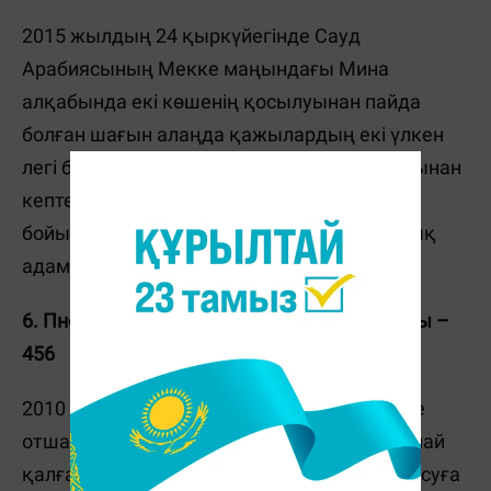
2015 жылдың 24 қыркүйегінде Сауд
Арабиясының Мекке маңындағы Мина
алқабында екі көшенің қосылуынан пайда
болған шағын алаңда қажылардың екі үлкен
легі бетпе-бет келіп қалды. Соның салдарынан
кептеліс пайда болды. Кейінгі мәліметтер
бойынша, 717 адам қаза тауып, 900-ге жуық
адам жарақат алған.
6. Пномпеньдегі апат. Қаза тапқандар саны –
456
2010 жылы Камбоджа су фестивалі кезінде
отшашуды көргісі келетіндер көпірге сыймай
қалған. Адамдар Тонле Сап өзеніне құлап, суға