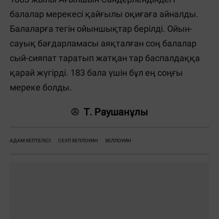
балалар мерекесі қайғылы оқиғаға айналды.
Балаларға тегін ойыншықтар берілді. Ойын-
сауық бағдарламасы аяқталған соң балалар
сый-сияпат таратып жатқан тар баспалдаққа
қарай жүгірді. 183 бала үшін бұл ең соңғы
мереке болды.
Т. Раушанұлы
АДАМ КЕПТЕЛІСІ
СЕУЛ ХЕЛЛОУИН
ХЕЛЛОУИН