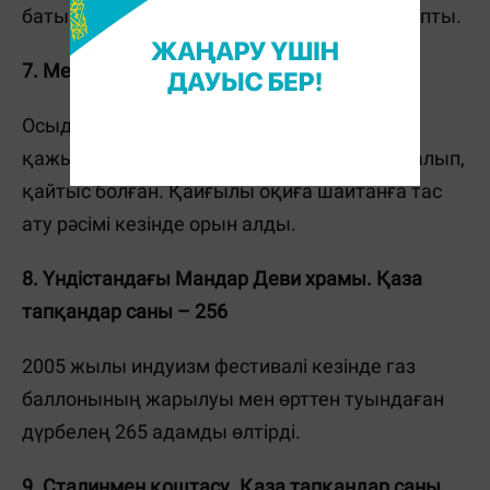
батып кетті. Салдарынан 456 адам қаза тапты.
7. Мекке-2006. Қаза тапқандар саны – 363
Осыдан 16 жыл бұрын Мекке маңында
қажылық кезінде 363 адам бір-біріне тапталып,
қайтыс болған. Қайғылы оқиға шайтанға тас
ату рәсімі кезінде орын алды.
8. Үндістандағы Мандар Деви храмы. Қаза
тапқандар саны – 256
2005 жылы индуизм фестивалі кезінде газ
баллонының жарылуы мен өрттен туындаған
дүрбелең 265 адамды өлтірді.
9. Сталинмен қоштасу. Қаза тапқандар саны