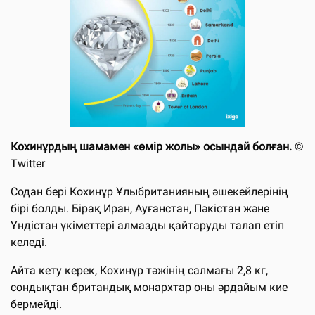
Кохинұрдың шамамен «өмір жолы» осындай болған.
©
Twitter
Содан бері Кохинұр Ұлыбританияның әшекейлерінің
бірі болды. Бірақ Иран, Ауғанстан, Пәкістан және
Үндістан үкіметтері алмазды қайтаруды талап етіп
келеді.
Айта кету керек, Кохинұр тәжінің салмағы 2,8 кг,
сондықтан британдық монархтар оны әрдайым кие
бермейді.