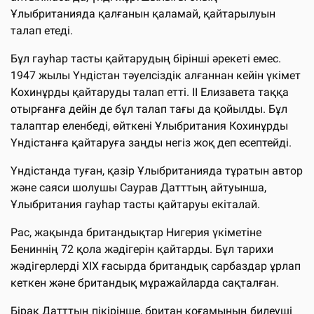
Ұлыбританияда қалғанын қаламай, қайтарылуын
талап етеді.
Бұл гауһар тасты қайтарудың бірінші әрекеті емес.
1947 жылы Үндістан тәуелсіздік алғаннан кейін үкімет
Кохинұрды қайтаруды талап етті. ІІ Елизавета таққа
отырғанға дейін де бұл талап тағы да қойылды. Бұл
талаптар еленбеді, өйткені Ұлыбритания Кохинұрды
Үндістанға қайтаруға заңды негіз жоқ деп есептейді.
Үндістанда туған, қазір Ұлыбританияда тұратын автор
және саяси шолушы Саурав Датттың айтуынша,
Ұлыбритания гауһар тасты қайтаруы екіталай.
Рас, жақында британдықтар Нигерия үкіметіне
Бениннің 72 қола жәдігерін қайтарды. Бұл тарихи
жәдігерлерді ХІХ ғасырда британдық сарбаздар ұрлап
кеткен және британдық мұражайларда сақталған.
Бірақ Датттың пікірінше, британ қоғамының билеуші ​​