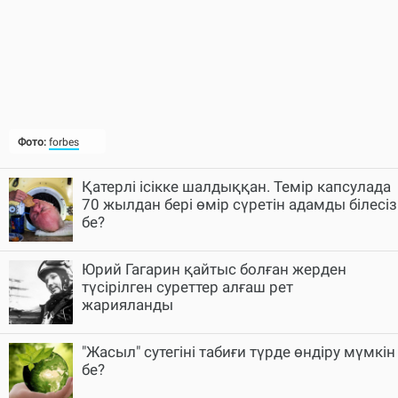
Фото:
forbes
Қатерлі ісікке шалдыққан. Темір капсулада
70 жылдан бері өмір сүретін адамды білесіз
бе?
Юрий Гагарин қайтыс болған жерден
түсірілген суреттер алғаш рет
жарияланды
"Жасыл" сутегіні табиғи түрде өндіру мүмкін
бе?