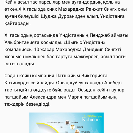
Кейін асыл тас парсылар мен ауғандардың қолына
өткен.ХІХ ғасырда сикх Махараджа Ранжит Сингх оны
ауған билеушісі Шуджа Дурраниден алып, Үндістанға
қайтарады.
ХІ ғасырдың ортасында Үндістанның Пенджаб аймағы
Ұлыбританияға қосылды. «Шығыс Үндістан»
компаниясы 10 жасар Махароджа Данджип Сингхті
жері мен мүлкінен бас тартуға мәжбүрлеп, асыл тасты
сатып алады.
Содан кейін компания Патшайым Викторияға
Кохинұрды сыйлайды. Оның күйеуі ханзада Альберт
тасты қайта өңдеуге бұйырады. Осыдан кейін гауһар
патшайым Александра мен Мария патшайымның
тәждерін безендірді.