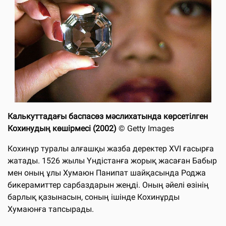
Калькуттадағы баспасөз мәслихатында көрсетілген
Кохинудың көшірмесі (2002)
© Getty Images
Кохинұр туралы алғашқы жазба деректер ХVІ ғасырға
жатады. 1526 жылы Үндістанға жорық жасаған Бабыр
мен оның ұлы Хумаюн Панипат шайқасында Роджа
бикерамиттер сарбаздарын жеңді. Оның әйелі өзінің
барлық қазынасын, соның ішінде Кохинұрды
Хумаюнға тапсырады.