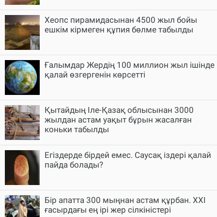
Хеопс пирамидасынан 4500 жыл бойы
ешкім кірмеген құпия бөлме табылды
Ғалымдар Жердің 100 миллион жыл ішінде
қалай өзгергенін көрсетті
Қытайдың Іле-Қазақ облысынан 3000
жылдан астам уақыт бұрын жасалған
коньки табылды
Егіздерде бірдей емес. Саусақ іздері қалай
пайда болады?
Бір апатта 300 мыңнан астам құрбан. XXI
ғасырдағы ең ірі жер сілкіністері