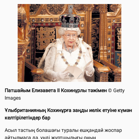
Патшайым Елизавета II Кохинұрлы тәжімен
© Getty
Images
Ұлыбританияның Кохинұрға заңды иелік етуіне күмән
келтірілетіндер бар
Асыл тастың болашағы туралы ешқандай жоспар
айтылмаса да, үнді жұртшылығы оның