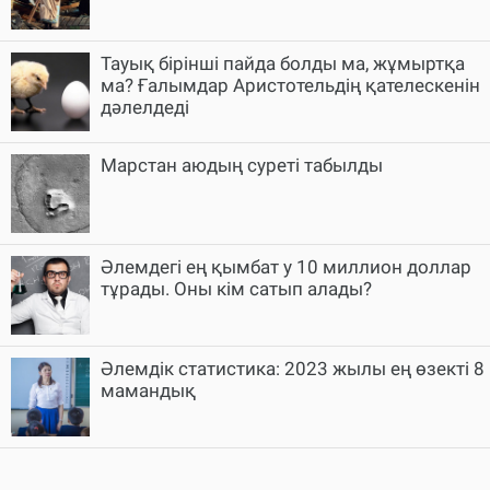
Тауық бірінші пайда болды ма, жұмыртқа
ма? Ғалымдар Аристотельдің қателескенін
дәлелдеді
Марстан аюдың суреті табылды
Әлемдегі ең қымбат у 10 миллион доллар
тұрады. Оны кім сатып алады?
Әлемдік статистика: 2023 жылы ең өзекті 8
мамандық