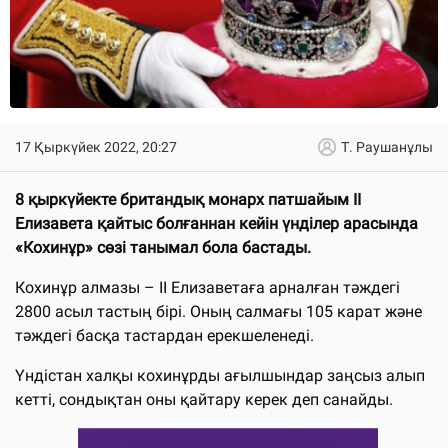
17 Қыркүйек 2022, 20:27
Т. Раушанұлы
8 қыркүйекте британдық монарх патшайым ІІ
Елизавета қайтыс болғаннан кейін үнділер арасында
«Кохинұр» сөзі танымал бола бастады.
Кохинұр алмазы – ІІ Елизаветаға арналған тәждегі
2800 асыл тастың бірі. Оның салмағы 105 карат және
тәждегі басқа тастардан ерекшеленеді.
Үндістан халқы кохинұрды ағылшындар заңсыз алып
кетті, сондықтан оны қайтару керек деп санайды.