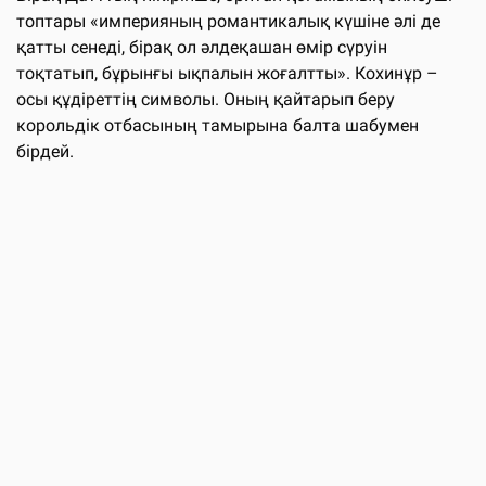
топтары «империяның романтикалық күшіне әлі де
қатты сенеді, бірақ ол әлдеқашан өмір сүруін
тоқтатып, бұрынғы ықпалын жоғалтты». Кохинұр –
осы құдіреттің символы. Оның қайтарып беру
корольдік отбасының тамырына балта шабумен
бірдей.