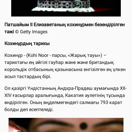
Патшайым ІІ Елизаветаның кохинұрмен безендірілген
тәжі
© Getty Images
Кохинұрдың тарихы
Кохинұр - (Kohi Noor - парсы, «Жарық тауы») –
тарихтағы ең әйгілі гауһар және және британдық
корольдік отбасының қазынасына енгізілген ең үлкен
асыл тастардың бірі.
Ол қазіргі Үндістанның Андхра-Прадеш аумағында ХІІ-
ХІV ғасырлар аралығында, Какатия әулетінің тұсында
өндірілген. Оның өңделмегендегі салмағы 793 карат
болды деп есептеледі.