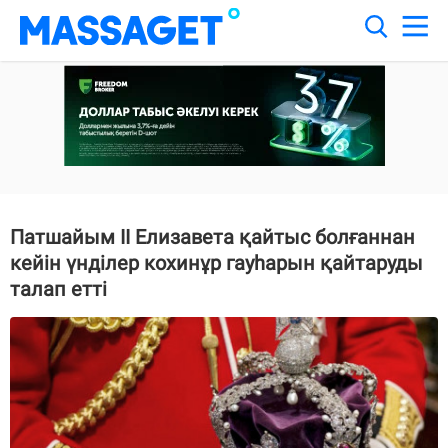
Патшайым ІІ Елизавета қайтыс болғаннан
кейін үнділер кохинұр гауһарын қайтаруды
талап етті