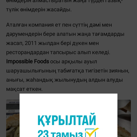
өнімдерін алмастыратын жаңа түрдегі азық-
түлік өнімдерін жасайды.
Аталған компания ет пен сүттің дәмі мен
дәрумендерін бере алатын жаңа тағамдарды
жасап, 2011 жылдан бері дүкен мен
ресторандардан тапсырыс алып келеді.
Impossible Foods
осы арқылы ауыл
шаруашылығының табиғатқа тигізетін зиянын,
анығы, жаһандық жылынудың алдын алуды
мақсат еткен.