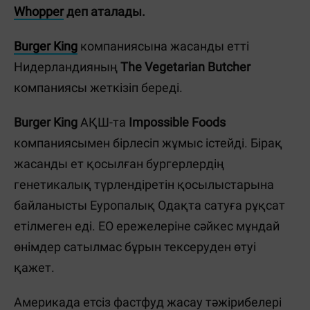
Whopper
деп аталады.
Burger King
компаниясына жасанды етті
Нидерландияның
The Vegetarian Butcher
компаниясы жеткізіп береді.
Burger King
АҚШ-та
Impossible Foods
компаниясымен бірлесіп жұмыс істейді. Бірақ
жасанды ет қосылған бургерлердің
генетикалық түрлендіретін қосылыстарына
байланысты Еуропалық Одақта сатуға рұқсат
етілмеген еді. ЕО ережелеріне сәйкес мұндай
өнімдер сатылмас бұрын тексеруден өтуі
қажет.
Америкада етсіз фастфуд жасау тәжірибелері