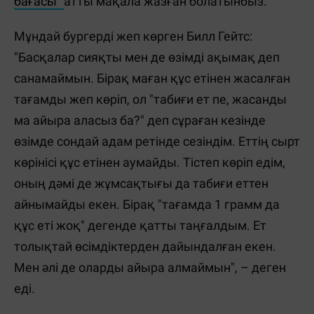
бағасы”
атты мақала жазған болатынбыз.
Мұндай бургерді жеп көрген Билл Гейтс:
"Басқалар сияқты мен де өзімді ақымақ деп
санамаймын. Бірақ маған құс етінен жасалған
тағамды жеп көріп, ол "табиғи ет пе, жасанды
ма айыра аласыз ба?" деп сұраған кезінде
өзімде сондай адам ретінде сезіндім. Еттің сырт
көрінісі құс етінен аумайды. Тістеп көріп едім,
оның дәмі де жұмсақтығы да табиғи еттен
айнымайды екен. Бірақ "тағамда 1 грамм да
құс еті жоқ" дегенде қатты таңғалдым. Ет
толықтай өсімдіктерден дайындалған екен.
Мен әлі де оларды айыра алмаймын", – деген
еді.