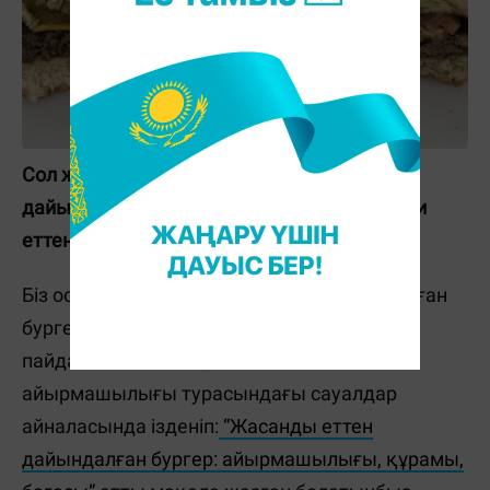
Сол жағындағы бургер жасанды еттен
дайындалған да, оң жақтағы бургер табиғи
еттен дайындалған.
©Брайан Кули / CNET
Біз осыған дейін жасанды еттен дайындалған
бургерлер туралы, оның адам ағзасына
пайдасы мен зияны, табиғи еттен
айырмашылығы турасындағы сауалдар
айналасында ізденіп:
“Жасанды еттен
дайындалған бургер: айырмашылығы, құрамы,