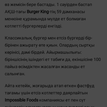
өз жемісін бере бастады. 1 сәуірден бастап
АҚШ-тағы
Burger King
-тің
59 дәмханасы
менюіне
құрамында мүлде ет болмаған
котлетті бургерлерді енгізді.
Классикалық бургер мен етсіз бургерді бір-
бірінен ажырату өте қиын. Олардың сыртқы
көрінісі, дәмі бірдей. Айырмашылығы:
біріншісінің ішіндегі ет табиғи да, екіншісіне 100
пайыз өсімдіктен жасалған жасанды ет
салынған.
Айта кетейік, жоғарыда атап өткен фастфуд
тағамы үшін етсіз котлеттер даярлайтын
Impossible Foods
компаниясы ет пен сүт