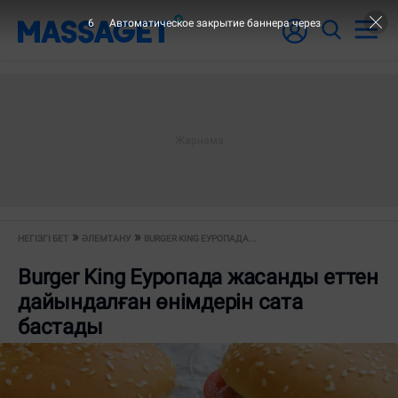
5
Автоматическое закрытие баннера через
НЕГІЗГІ БЕТ
ӘЛЕМТАНУ
BURGER KING ЕУРОПАДА...
Burger King Еуропада жасанды еттен
дайындалған өнімдерін сата
бастады