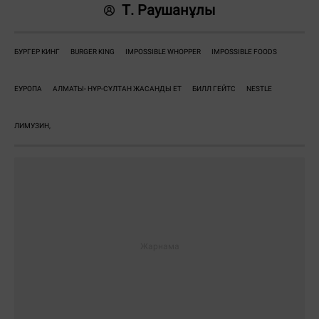
Т. Раушанұлы
БУРГЕР КИНГ
BURGER KING
IMPOSSIBLE WHOPPER
IMPOSSIBLE FOODS
ЕУРОПА
АЛМАТЫ- НҰР-СҰЛТАН ЖАСАНДЫ ЕТ
БИЛЛ ГЕЙТС
NESTLE
ЛИМУЗИН,