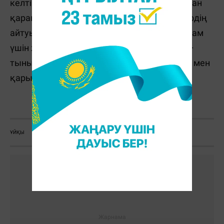
келтіріп, ұйқысын бұзуы мүмкін. Бір жағынан
қарама-қайшы факті. Алайда зерттеушілердің
айтуынша, жұбайын шын жақсы көрген адам
үшін жарының жанында жатқанының өзі –
тыныштық. Бәрі жарына, оған деген сезімі мен
қарым-қатынасына байланысты.
Қ. Слямбек
ҰЙҚЫ
ДҰРЫС ҰЙЫҚТАУ