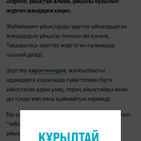
Әсіресе, ұйықтай алмай, ұйқысы бұзылып
жүрген жандарға кеңес.
Жұбайымен ұйықтауды әдетке айналдырған
жандардың ұйқысы тыныш әрі қанық.
Тақырыпқа зерттеу жүргізген ғалымдар
осылай дейді.
Зерттеу
көрсеткендей
, жалғызбасты
адамдарға қарағанда сүйіктісімен бірге
ұйықтаған адам ұзақ, терең ұйықтайды екен
әрі түнде көп ояна қоймайтын көрінеді.
Бір қарағанда, екі адамның бір төсекте жатып,
"тебісіп", "қорылдап", көрпе тартысып
ұйықтайтыны белгілі. Бір-біріне кедергі