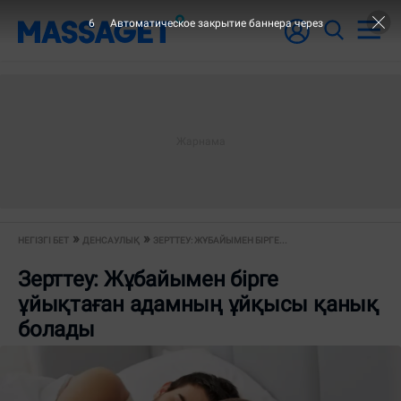
6
Автоматическое закрытие баннера через
НЕГІЗГІ БЕТ
ДЕНСАУЛЫҚ
ЗЕРТТЕУ: ЖҰБАЙЫМЕН БІРГЕ...
Зерттеу: Жұбайымен бірге
ұйықтаған адамның ұйқысы қанық
болады