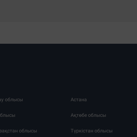
ау облысы
Астана
облысы
Ақтөбе облысы
зақстан облысы
Түркістан облысы