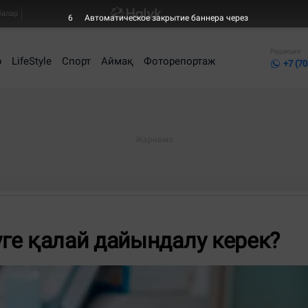
балар
5
Автоматическое закрытие баннера через
Редакция
р
LifeStyle
Спорт
Аймақ
Фоторепортаж
+7 (70
ге қалай дайындалу керек?