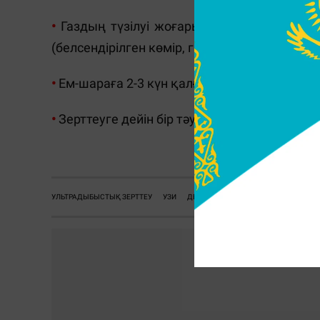
•
Газдың түзілуі жоғары болғанда 2-3 кү
(белсендірілген көмір, гидролизді лингин, 
•
Ем-шараға 2-3 күн қалғанда бариймен рентг
•
Зерттеуге дейін бір тәулік бұрын гастроск
УЛЬТРАДЫБЫСТЫҚ ЗЕРТТЕУ
УЗИ
ДЕНСАУЛЫҚ