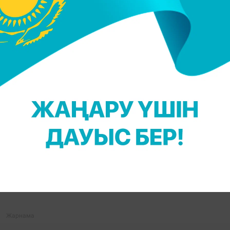
ндей адсорбент препараттарын қабылдау ұсынылад
коллоидты кремний диоксиді).
ендік зерттеу жүргізбеу керек.
опия, колоноскопия, клизма жасатпау қажет.
Н. Үсенова