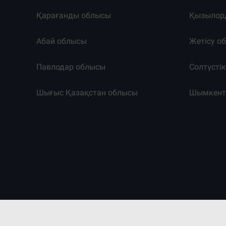
Қарағанды облысы
Қызылор
Абай облысы
Жетісу о
Павлодар облысы
Солтүсті
Шығыс Қазақстан облысы
Шымкен
©2011-2026. Massaget.kz