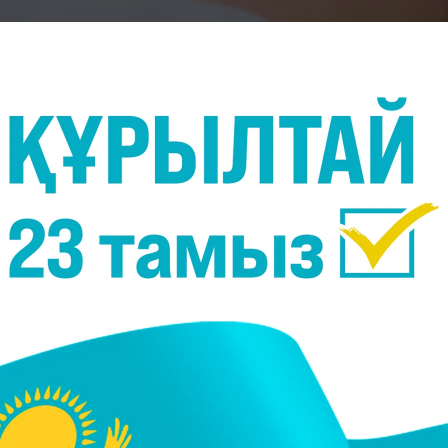
Фото:
asmedek.kz
аның құрылымын ультрадыбыстық толқындарды
икалық әдіс. Ал оған алдын ала ағзаны дайындаға
раға дейін 6 сағат бұрын тамақ ішуге және жеуг
 ұстау ұсынылады: ішектің жиырылуын және газды
н жасалған тағамдар, қара нан, шикі көкөністер ме
, газдалған және алкогольді ішімдіктер) шектеу.