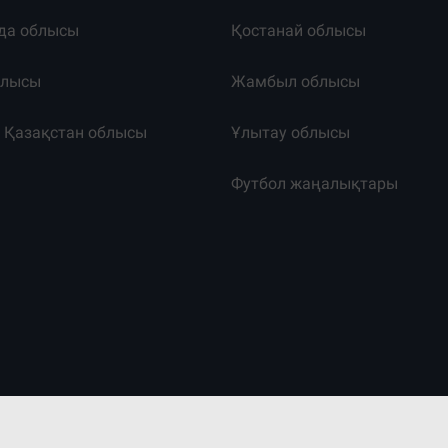
да облысы
Қостанай облысы
блысы
Жамбыл облысы
к Қазақстан облысы
Ұлытау облысы
т
Футбол жаңалықтары