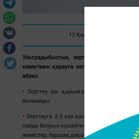
12 Қыркүйек 2021, 15:15
Ультрадыбыстық зерттеу (УДЗ) – ағз
көмегімен қарауға негізделген диагност
абзал.
•
Зерттеу аш қарынға жүргізіледі. Ем-ша
болмайды.
•
Зерттеуге 2-3 күн қалғанда жеңіл диета
пайда болуын күшейтетін тағамдарды (ұнна
жемістер, бұршақ дақылдары, сүт, шырындар