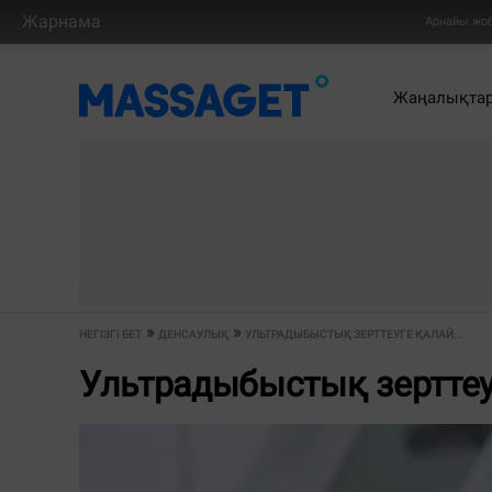
Жарнама
Арнайы жо
Жаңалықта
НЕГІЗГІ БЕТ
ДЕНСАУЛЫҚ
УЛЬТРАДЫБЫСТЫҚ ЗЕРТТЕУГЕ ҚАЛАЙ...
Ультрадыбыстық зерттеу