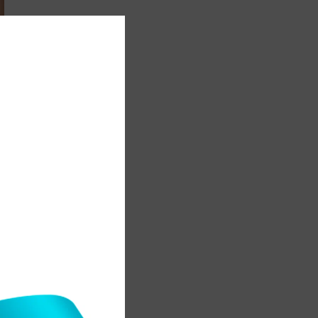
ң
н
е
ң
н