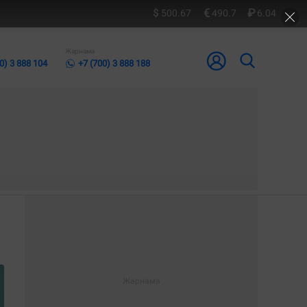
500.67
490.7
6.04
Жарнама
0) 3 888 104
+7 (700) 3 888 188