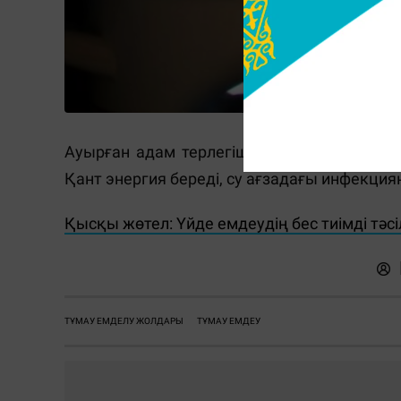
Ауырған адам терлегіш келетіндіктен, көб
Қант энергия береді, су ағзадағы инфекц
Қысқы жөтел: Үйде емдеудің бес тиімді тәсі
ТҰМАУ ЕМДЕЛУ ЖОЛДАРЫ
ТҰМАУ ЕМДЕУ