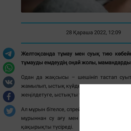
28 Қараша 2022, 12:09
Желтоқсанда тұмау мен суық тию көбейед
тұмауды емдеудің оңай жолы, мамандардың 
Одан да жақсысы – шешініп тастап суы
жамылып, ыстық күйде оранып жатудың ор
жеңілдетуге, ыстықты тез түсіруге болады
Ал мұрын бітелсе, спрей себе бергеннен гөр
мұрыннан су ағу мен шырышты тоқтатып
қақырықты түсіреді.