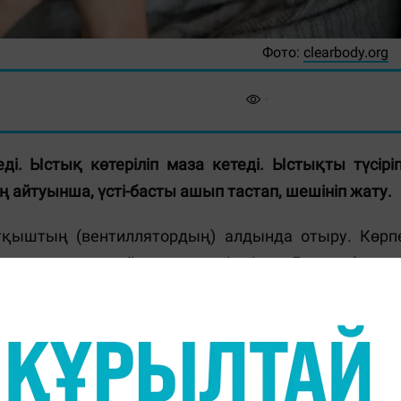
Фото:
clearbody.org
і. Ыстық көтеріліп маза кетеді. Ыстықты түсіріп
айтуынша, үсті-басты ашып тастап, шешініп жату.
тқыштың (вентиллятордың) алдында отыру. Көрп
нына суықты пайдаланған тиімдірек. Дискомфортт
. Ал оранып жатқаннан маза қашады.
і бу ингаляциясын жасаған абзал көрінеді. Ыстық ау
, қақырықты сұйылтуға көмектеседі. Тамақтағ