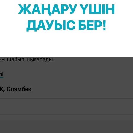
ірек су ішуге, қант пен тұз жеуге тырысқаны абзал
ияны шайып шығарады.
лі
Қ. Слямбек