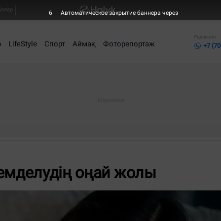
балар
5
Автоматическое закрытие баннера через
Редакция
р
LifeStyle
Спорт
Аймақ
Фоторепортаж
+7 (70
 емделудің оңай жолы