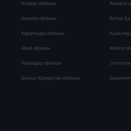
Атырау облысы
Алматы 
Ақмола облысы
Батыс Қа
Қарағанды облысы
Қызылор
Абай облысы
Жетісу о
Павлодар облысы
Солтүсті
Шығыс Қазақстан облысы
Шымкен