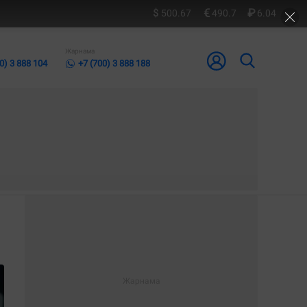
500.67
490.7
6.04
Жарнама
0) 3 888 104
+7 (700) 3 888 188