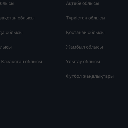
облысы
Ақтөбе облысы
зақстан облысы
Түркістан облысы
да облысы
Қостанай облысы
блысы
Жамбыл облысы
к Қазақстан облысы
Ұлытау облысы
т
Футбол жаңалықтары