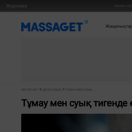
Жарнама
Арнайы жо
Жаңалықта
НЕГІЗГІ БЕТ
ДЕНСАУЛЫҚ
ТҰМАУ МЕН СУЫҚ...
Тұмау мен суық тигенде