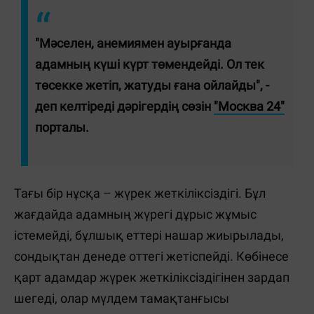
"Мәселен, анемиямен ауырғанда
адамның күші күрт төмендейді. Ол тек
төсекке жетіп, жатуды ғана ойлайды", -
деп келтіреді дәрігердің сөзін
"Москва 24"
порталы.
Тағы бір нұсқа – жүрек жеткіліксіздігі. Бұл
жағдайда адамның жүрегі дұрыс жұмыс
істемейді, бұлшық еттері нашар жиырылады,
сондықтан денеде оттегі жетіспейді. Көбінесе
қарт адамдар жүрек жеткіліксіздігінен зардап
шегеді, олар мүлдем тамақтанғысы