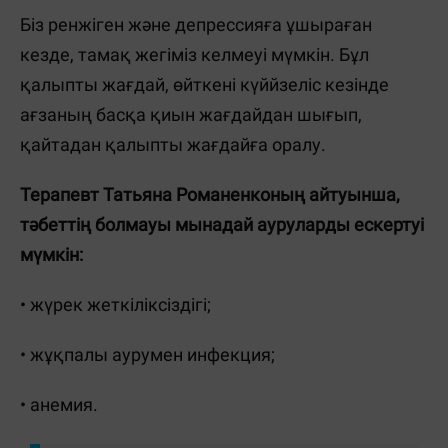
Біз ренжіген және депрессияға ұшыраған
кезде, тамақ жегіміз келмеуі мүмкін. Бұл
қалыпты жағдай, өйткені күййзеліс кезінде
ағзаның басқа қиын жағдайдан шығып,
қайтадан қалыпты жағдайға оралу.
Терапевт Татьяна Романенконың айтуынша,
тәбеттің болмауы мынадай ауруларды ескертуі
мүмкін:
• жүрек жеткіліксіздігі;
• жұқпалы аурумен инфекция;
• анемия.