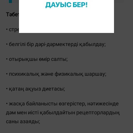
Тәбеттің болмауының себептері:
• стресс және маңызды өмірлік оқиғалар;
• белгілі бір дәрі-дәрмектерді қабылдау;
• отырықшы өмір салты;
• психикалық және физикалық шаршау;
• қатаң ақуыз диетасы;
• жасқа байланысты өзгерістер, нәтижесінде
дәм мен иісті қабылдайтын рецепторлардың
саны азаяды;