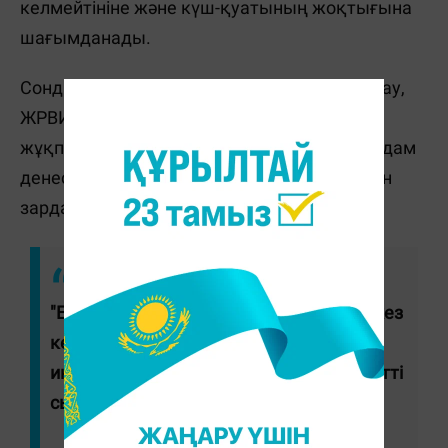
келмейтініне және күш-қуатының жоқтығына
шағымданады.
Сондай-ақ, тамаққа деген құштарлық тұмау,
ЖРВИ немесе ковид болсын, кез келген
жұқпалы аурумен бірге жоғалуы мүмкін. Адам
денесінің ауыруы, безгек, интоксикациядан
зардап шегеді.
"Егер тәбет жоғалса, дәрігерге барып, кез
келген органикалық ауруларды,
инфекцияларды болдырмау үшін қажетті
сынақтардан өтіңіз", - дейді терапевт.