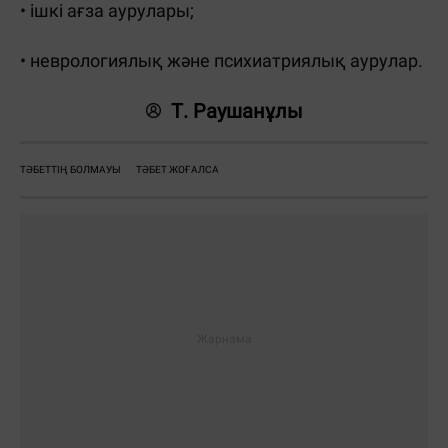
• ішкі ағза аурулары;
• неврологиялық және психиатриялық аурулар.
Т. Раушанұлы
ТӘБЕТТІҢ БОЛМАУЫ
ТӘБЕТ ЖОҒАЛСА