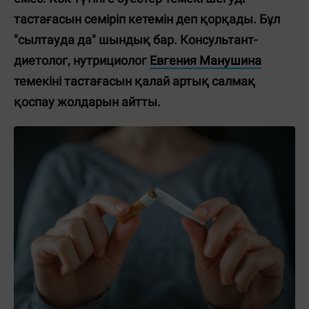
тастағасын семіріп кетемін деп қорқады. Бұл
"сылтауда да" шындық бар. Консультант-
диетолог, нутрициолог
Евгения Манушина
темекіні тастағасын қалай артық салмақ
қоспау жолдарын айтты.