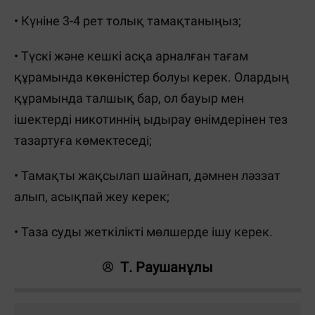
• Күніне 3-4 рет толық тамақтаныңыз;
• Түскі және кешкі асқа арналған тағам
құрамында көкөністер болуы керек. Олардың
құрамында талшық бар, ол бауыр мен
ішектерді никотиннің ыдырау өнімдерінен тез
тазартуға көмектеседі;
• Тамақты жақсылап шайнап, дәмнен ләззат
алып, асықпай жеу керек;
• Таза суды жеткілікті мөлшерде ішу керек.
Т. Раушанұлы