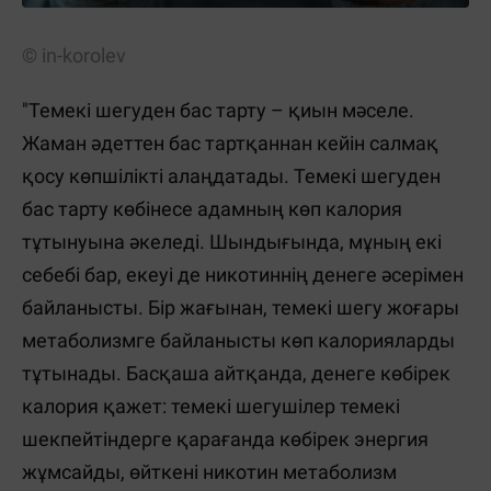
© in-korolev
"Темекі шегуден бас тарту – қиын мәселе.
Жаман әдеттен бас тартқаннан кейін салмақ
қосу көпшілікті алаңдатады. Темекі шегуден
бас тарту көбінесе адамның көп калория
тұтынуына әкеледі. Шындығында, мұның екі
себебі бар, екеуі де никотиннің денеге әсерімен
байланысты. Бір жағынан, темекі шегу жоғары
метаболизмге байланысты көп калорияларды
тұтынады. Басқаша айтқанда, денеге көбірек
калория қажет: темекі шегушілер темекі
шекпейтіндерге қарағанда көбірек энергия
жұмсайды, өйткені никотин метаболизм