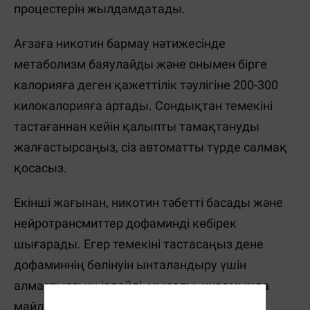
процестерін жылдамдатады.
Ағзаға никотин бармау нәтижесінде
метаболизм баяулайды және онымен бірге
калорияға деген қажеттілік тәулігіне 200-300
килокалорияға артады. Сондықтан темекіні
тастағаннан кейін қалыпты тамақтануды
жалғастырсаңыз, сіз автоматты түрде салмақ
қосасыз.
Екінші жағынан, никотин тәбетті басады және
нейротрансмиттер дофаминді көбірек
шығарады. Егер темекіні тастасаңыз дене
дофаминнің бөлінуін ынталандыру үшін
алмастырғыш іздейді, мысалы, құрамында
майлар мен көмірсулар бар тағамдар.