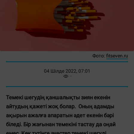
Фото:
fitseven.ru
04 Шілде 2022, 07:01
Темекі шегудің қаншалықты зиян екенін
айтудың қажеті жоқ болар. Оның адамды
ақырын ажалға апаратын әдет екенін бәрі
біледі. Бір жағынан темекіні тастау да оңай
емес. Көк түтінге әуестер темекі шегуді