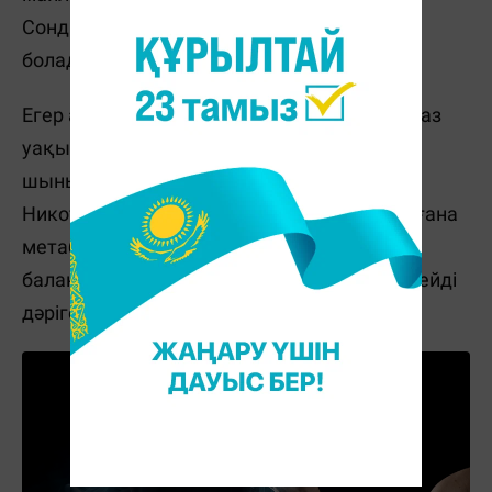
Сондықтан адам тәттілерге көбірек құмар
болады.
Егер артық салмақ қосқыңыз келмесе, біраз
уақыт тамақтан бас тартуға және дене
шынықтырумен айналысуға тура келеді.
Никотиннен екі жыл бас тартқаннан кейін ғана
метаболизм жылдамдығы мен дофамин
балансы бастапқы деңгейіне оралады", - дейді
дәрігер Евгения Манушина.