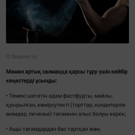
© fitseven.ru
Маман артық салмаққа қарсы тұру үшін кейбір
кеңестерді ұсынды:
• Темекі шегетін адам фастфудты, майлы,
қуырылған, көмірсутекті (торттар, кондитерлік
өнімдер, печенье) тағамнан алыс болуы керек;
• Ащы тағамдардан бас тартқан жөн;