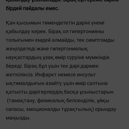
бірдей пайдалы емес.
Қан қысымын төмендететін дәріні үнемі
қабылдау керек. Бірақ ол гипертонияны
толығымен емдей алмайды, тек симптомды
жеңілдетеді және гипертониялық
науқастардың ұзақ өмір сүруіне мүмкіндік
береді. Бірақ бұл үшін тек дәрі-дәрмек
жеткіліксіз. Инфаркт немесе инсульт
ықтималдығын азайту үшін өмір салтына
қатысты дәрігерлердің басқа ұсыныстарын
(тамақтану, физикалық белсенділік, ұйқы
сапасы, эмоционалды тұрақтылық) орындау
маңызды.