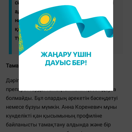
сияқты қан қысымы кешке көтерілетін
адамдар да бар. Осыған байланысты
науқастар дәрісін қай уақытта
қабылдайтынын білуі керек", - деп
түсіндіреді маман.
Тамақтан кейін емес, бұрын
Дәрігердің айтуынша, антигипертензивті
препараттарды тамақтан кейін қабылдауға
болмайды. Бұл олардың әрекетін бәсеңдетуі
немесе бұзуы мүмкін. Анна Кореневич мұны
күнделікті қан қысымының профиліне
байланысты тамақтану алдында және бір