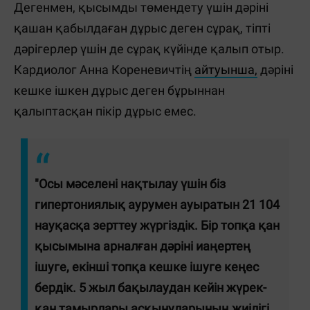
Дегенмен, қысымды төмендету үшін дәріні
қашан қабылдаған дұрыс деген сұрақ, тіпті
дәрігерлер үшін де сұрақ күйінде қалып отыр.
Кардиолог Анна Кореневичтің
айтуынша,
дәріні
кешке ішкен дұрыс деген бұрыннан
қалыптасқан пікір дұрыс емес.
"Осы мәселені нақтылау үшін біз
гипертониялық аурумен ауыратын 21 104
науқасқа зерттеу жүргіздік. Бір топқа қан
қысымына арналған дәріні иаңертең
ішуге, екінші топқа кешке ішуге кеңес
бердік. 5 жыл бақылаудан кейін жүрек-
қан тамырлары асқынуларының жиілігі