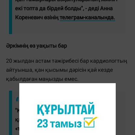
екі топта да бірдей болды", - деді Анна
Кореневич өзінің
телеграм-каналында.
Әркімнің өз уақыты бар
20 жылдан астам тәжірибесі бар кардиологтың
айтуынша, қан қысымы дәрісін қай кезде
қабылдаған маңызды емес.
"Күндізгі уақытта адамдарда түрлі
қысым болады. Бұл қан қысымының
«тәуліктік профилі» деп аталады. Сол