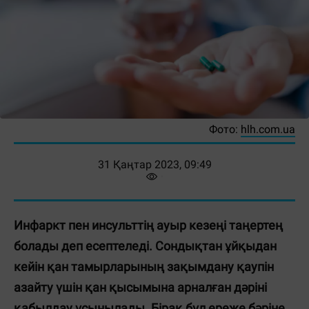
Фото:
hlh.com.ua
31 Қаңтар 2023, 09:49
Инфаркт пен инсульттің ауыр кезеңі таңертең
болады деп есептеледі. Сондықтан ұйқыдан
кейін қан тамырларының зақымдану қаупін
азайту үшін қан қысымына арналған дәріні
қабылдау ұсынылады. Бірақ бұл ереже бәріне