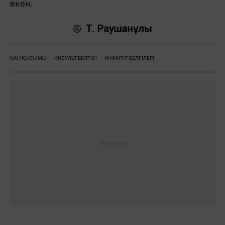
екен.
Т. Раушанұлы
ҚАН ҚЫСЫМЫ
ИНСУЛЬТ БЕЛГІСІ
ИНФАРКТ БЕЛГІЛЕРІ