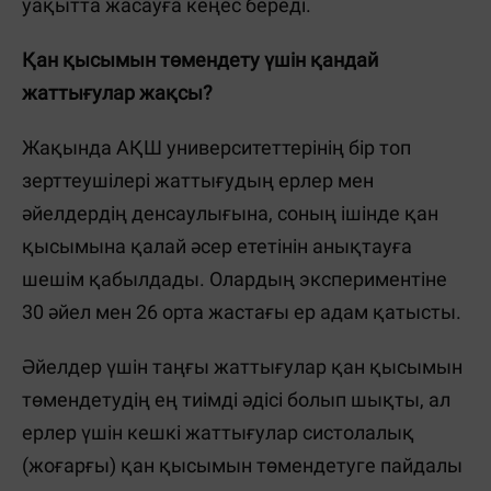
уақытта жасауға кеңес береді.
Қан қысымын төмендету үшін қандай
жаттығулар жақсы?
Жақында АҚШ университеттерінің бір топ
зерттеушілері жаттығудың ерлер мен
әйелдердің денсаулығына, соның ішінде қан
қысымына қалай әсер ететінін анықтауға
шешім қабылдады. Олардың экспериментіне
30 әйел мен 26 орта жастағы ер адам қатысты.
Әйелдер үшін таңғы жаттығулар қан қысымын
төмендетудің ең тиімді әдісі болып шықты, ал
ерлер үшін кешкі жаттығулар систолалық
(жоғарғы) қан қысымын төмендетуге пайдалы