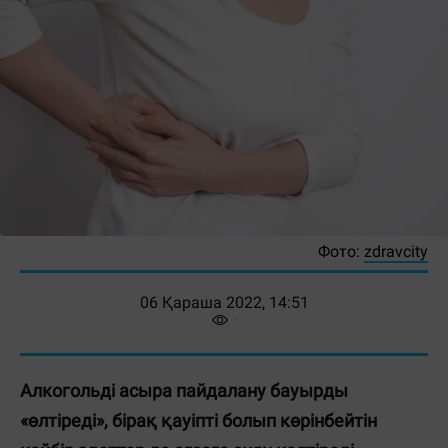
Фото:
zdravcity
06 Қараша 2022, 14:51
Алкогольді асыра пайдалану бауырды
«өлтіреді», бірақ қауіпті болып көрінбейтін