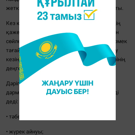
жеткіліксіздігі мен циррозға әкелетінін айтты.
Кез келген ауру үшін антибиотиктерді ішудің
қажеті жоқ. Дәрі ішуден бұрын терапевтпен
сөйлескен дұрыс. Ал егер сізге көп дәрі-дәрмек
тағайындалған болса, емдеуге дейін, емдеу
кезінде және одан кейін бауыр ферменттерінің
деңгейін бақылау маңызды.
Дәрігер мына белгілер бауырдың дәрі-
дәрмектен қатты зардап шегетінін білдіреді
деді:
• тәбет жоғалуы;
• жүрек айнуы;