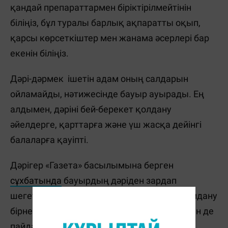
қандай препараттармен біріктірілмейтінін
біліңіз, бұл туралы барлық ақпаратты оқып,
қарсы көрсеткіштер мен жанама әсерлері бар
екенін біліңіз.
Дәрі-дәрмек ішетін адам оның салдарын
ойламайды, нәтижесінде бауыр ауырады. Ең
алдымен, дәріні бей-берекет қолдану
әйелдерге, қарттарға және үш жасқа дейінгі
балаларға қауіпті.
Дәрігер «Газета» басылымына берген
сұхбатында
бауырдың дәріден зардап
шегетінін бірден түсіну мүмкін емес, зақымдану
бірнеше аптада немесе бірнеше айдан кейін де
пайда болуы мүмкін екенін, бұл бауыр