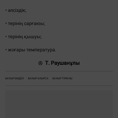
• әлсіздік;
• терінің сарғаюы;
• терінің қышуы;
• жоғары температура.
Т. Раушанұлы
БАУЫР ЕМДЕУ
БАУЫР АУЫРСА
БАУЫР ТУРАЛЫ