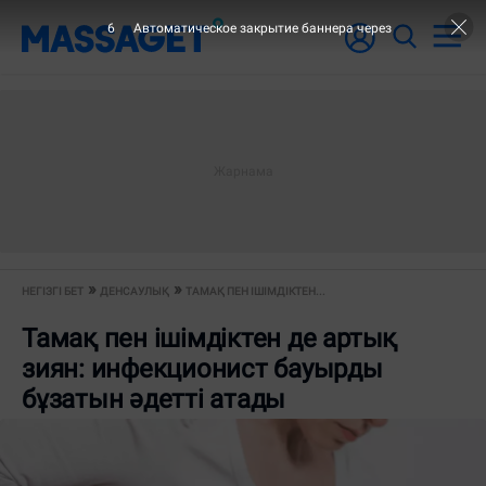
6
Автоматическое закрытие баннера через
НЕГІЗГІ БЕТ
ДЕНСАУЛЫҚ
ТАМАҚ ПЕН ІШІМДІКТЕН...
Тамақ пен ішімдіктен де артық
зиян: инфекционист бауырды
бұзатын әдетті атады