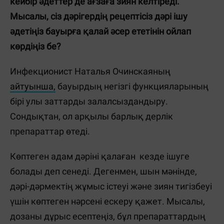
кейбір әдеттер де ағзаға зиян келтіреді.
Мысалы, сіз дәрігердің рецептісіз дәрі ішу
әдетіңіз бауырға қалай әсер ететінін ойлап
көрдіңіз бе?
Инфекционист Наталья Очинскаяның
айтуынша,
бауырдың негізгі функцияларының
бірі улы заттарды залалсыздандыру.
Сондықтан, ол арқылы барлық дерлік
препараттар өтеді.
Көптеген адам дәріні қалаған кезде ішуге
болады деп сенеді. Дегенмен, шын мәнінде,
дәрі-дәрмектің жұмыс істеуі және зиян тигізбеуі
үшін көптеген нәрсені ескеру қажет. Мысалы,
дозаны дұрыс есептеңіз, бұл препараттардың