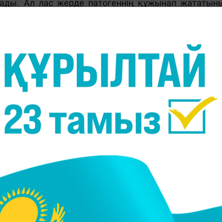
лады. Ал лас жерде патогеннің құжынап жататын
анатына, денесіне ілініп қалған микроб пен басқа д
ліп, одан тамаққа түсіп, адамның ішіне кетуі мүмкін
әрине. Бірақ бәрі де мүмкін.
ақтың өзін біз сияқты кесіп-бөліп не түйір-түйіріме
 шыбын бірінші сілекей-ферментін бөліп, азыққ
 Егер шыбын тамақтың үстіне ұзақ қонып қалса, онд
 сөз. Ал жай түсіп кетсе, онда үлгермегені.
өгіп қажет емес. Шыбынның патогенді паразиттерд
рет түскен шыбынның патогенді заттарды тастап н
ебепті ең алдымен шыбынның тамақтың үстінде ұза
к. Ол үшін тағамның бетін жауып қойыңыз.