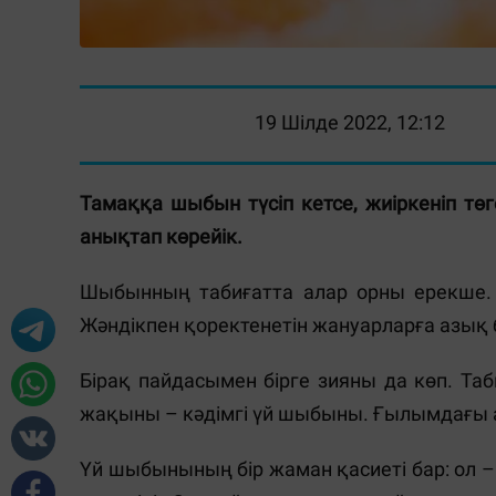
19 Шілде 2022, 12:12
Тамаққа шыбын түсіп кетсе, жиіркеніп тө
анықтап көрейік.
Шыбынның табиғатта алар орны ерекше. Гү
Жәндікпен қоректенетін жануарларға азық
Бірақ пайдасымен бірге зияны да көп. Та
жақыны – кәдімгі үй шыбыны. Ғылымдағы а
Үй шыбынының бір жаман қасиеті бар: ол 