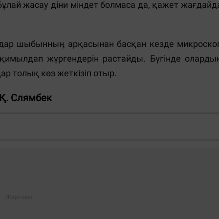
лай жасау діни міндет болмаса да, қажет жағдайд
дар шыбынның арқасынан басқан кезде микроско
 қимылдап жүргендерін растайды. Бүгінде оларды
ар толық көз жеткізіп отыр.
Қ. Слямбек