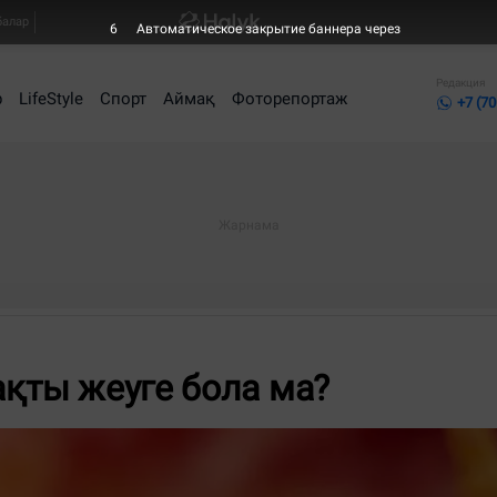
балар
6
Автоматическое закрытие баннера через
Редакция
р
LifeStyle
Спорт
Аймақ
Фоторепортаж
+7 (70
ақты жеуге бола ма?