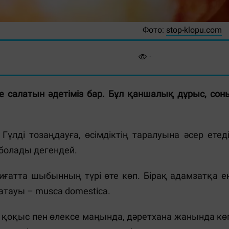
Фото:
stop-klopu.com
ге салатын әдетіміз бар. Бұл қаншалық дұрыс, сон
лді тозаңдауға, өсімдіктің таралуына әсер етеді
 болады дегендей.
биғатта шыбынның түрі өте көп. Бірақ адамзатқа е
тауы – musca domestica.
– қоқыс пен өлексе маңында, дәретхана жанында кө