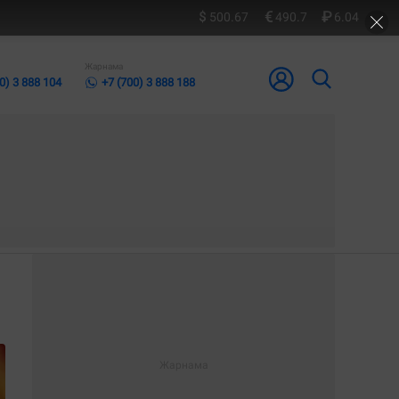
500.67
490.7
6.04
Жарнама
0) 3 888 104
+7 (700) 3 888 188