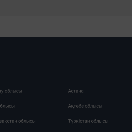
ау облысы
Астана
облысы
Ақтөбе облысы
зақстан облысы
Түркістан облысы