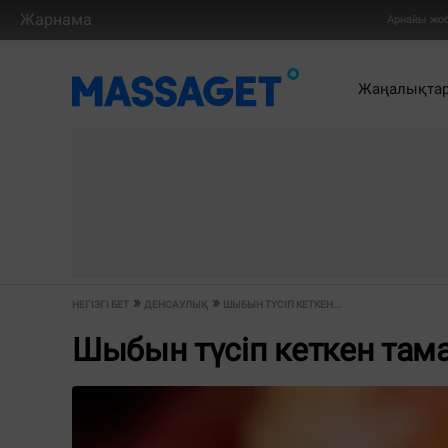
Жарнама
Арнайы жо
Жаңалықта
НЕГІЗГІ БЕТ
ДЕНСАУЛЫҚ
ШЫБЫН ТҮСІП КЕТКЕН...
Шыбын түсіп кеткен там