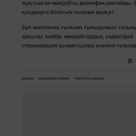
жұқтырған микробты дезинфекциялайды. Бұ
қолдануға болатын ғылыми ақиқат.
Бұл мәселенің ғылыми тұжырымын ғалым
арқылы кейбір микробтардың кәдімгідей
стерилизация қызметшілері екеніне ғалымд
ШЫБЫН
ШЫБЫННЫҢ ЗИЯНЫ
ТАМАҚ ПЕН ШЫБЫН