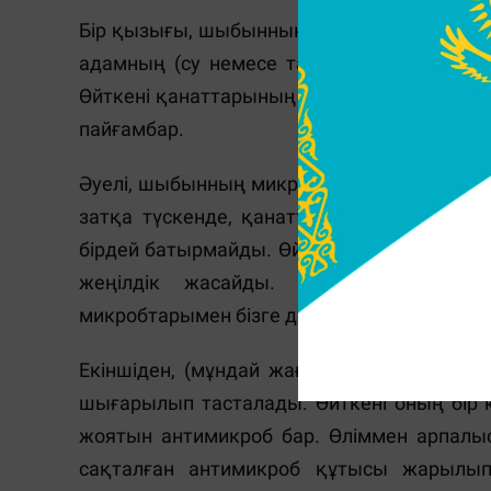
Бір қызығы, шыбынның асқа түскенде не іст
адамның (су немесе тамақ) ыдысына шыбы
Өйткені қанаттарының бірінде ауру, енді б
пайғамбар.
Әуелі, шыбынның микроб тасуы, сол кездегі
затқа түскенде, қанаттарының бірін сақ
бірдей батырмайды. Өйткені қонған жері
жеңілдік жасайды. Осылайша ұшып
микробтарымен бізге де ауру жұқтырады.
Екіншіден, (мұндай жағдайда ескертілге
шығарылып тасталады. Өйткені оның бір
жоятын антимикроб бар. Өліммен арпалы
сақталған антимикроб құтысы жарылы