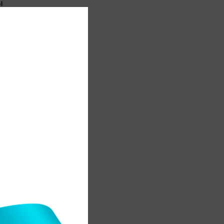
ы
а
.
н
а
а
і
е
қ