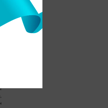
̆
.
д
қ
н
е
н
а
ы
,
н