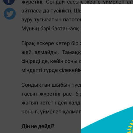
жүретіні. Сондай сасық жерге үймелеп а
айтпаса да түсінікті. Шыбынның аяғы мен қ
ауру туғызатын патогенді заттар үй ішіне ке
Мұның бәрі бастан-аяқ процесс, ұзақ жұмыс 
Бірақ ескере кетер бір жайт бар. Шыбын там
жей алмайды. Тамаққа түскен не отырған
сіңіреді де, кейін соны сорып азықтанады.
міндетті түрде сілекейін жағып үлгерді деген
Сондықтан шыбын түскен тамақтың бәрін т
тасып жүретіні рас, бірақ тамаққа бір 
жағып кететіндей халде болмайды. Сол с
қонып, үймелеп қалмағанын қадағалау кере
Дін не дейді?