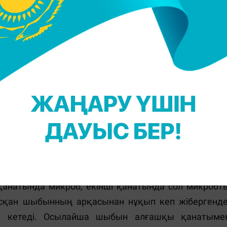
еу керегі жайлы ислам дінінде хадис бар екен. "Кеи
н түссе, батырып жіберіп, қайта алып тастасын
ірінде шипа бар" деп хадис
қалдырған
екен Мұхамме
 адамдар үшін беймәлім нәрсе еді. Шыбын бір сұйы
тықпен, жоғарыда ұстауға тыры- сады. Екі қанаты
нен қайта ұшқанда, құрғақ қанаты оның ұшып кетуін
 кетеді, бірақ ішкен астарымызға қалдырға
н нәрсе) шыбын түгелдей ыдысқа батырылып, қайт
 қанатында микроб, екінші қанатында сол микробт
сқан шыбынның арқасынан нұқып кеп жібергенде
п кетеді. Осылайша шыбын алғашқы қанатыме