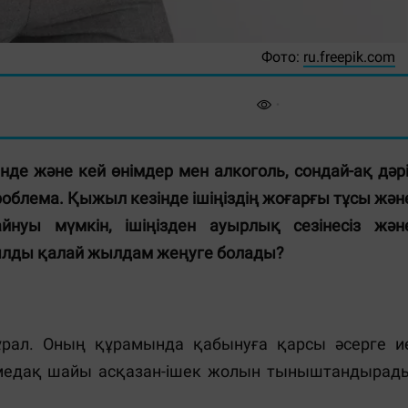
Фото:
ru.freepik.com
де және кей өнімдер мен алкоголь, сондай-ақ дәрі
роблема. Қыжыл кезінде ішіңіздің жоғарғы тұсы жән
йнуы мүмкін, ішіңізден ауырлық сезінесіз жән
ылды қалай жылдам жеңуге болады?
рал. Оның құрамында қабынуға қарсы әсерге и
ймедақ шайы асқазан-ішек жолын тыныштандырад