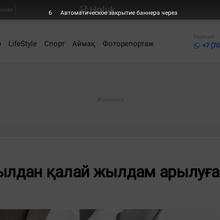
балар
6
Автоматическое закрытие баннера через
Редакция
р
LifeStyle
Спорт
Аймақ
Фоторепортаж
+7 (70
жылдан қалай жылдам арылуға