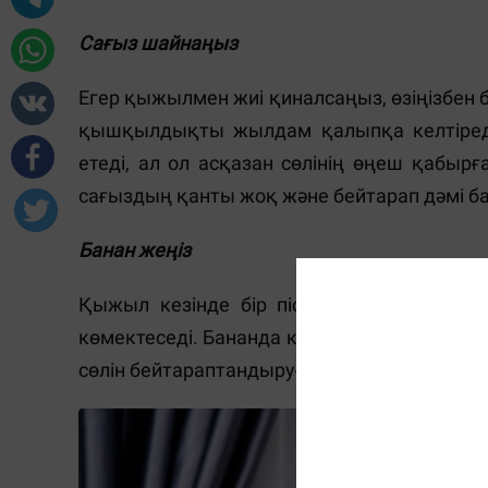
Сағыз шайнаңыз
Егер қыжылмен жиі қиналсаңыз, өзіңізбен 
қышқылдықты жылдам қалыпқа келтіреді. 
етеді, ал ол асқазан сөлінің өңеш қабырғ
сағыздың қанты жоқ және бейтарап дәмі ба
Банан жеңіз
Қыжыл кезінде бір піскен банан жеп жі
көмектеседі. Бананда калий көп, бұл оны сі
сөлін бейтараптандыруға көмектеседі.