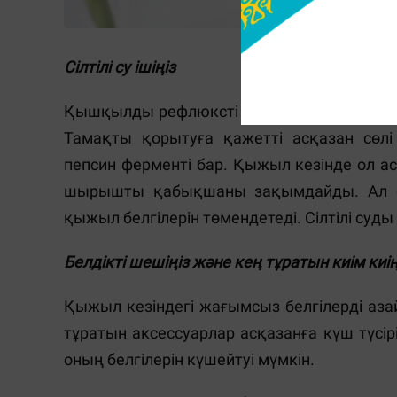
Сілтілі су ішіңіз
Қышқылды рефлюксті емдеу кезінде pH 8,8
Тамақты қорытуға қажетті асқазан сөл
пепсин ферменті бар. Қыжыл кезінде ол ас
шырышты қабықшаны зақымдайды. Ал сіл
қыжыл белгілерін төмендетеді. Сілтілі суд
Белдікті шешіңіз және кең тұратын киім киің
Қыжыл кезіндегі жағымсыз белгілерді азай
тұратын аксессуарлар асқазанға күш түсі
оның белгілерін күшейтуі мүмкін.