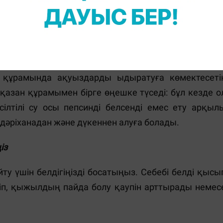
 сілтілі суы тиімді қосымша құрал болып табылады
і құрамында ақуыздарды ыдыратуға көмектесеті
қазан құрамымен бірге өңешке түседі: бұл кезде о
тілі су осы пепсинді белсенді емес ету арқыл
ы дәріханадан және дүкеннен алуға болады.
із
ту үшін белдігіңізді босатыңыз. Себебі белді қысы
ріп, қыжылдың пайда болу қаупін арттырады немес