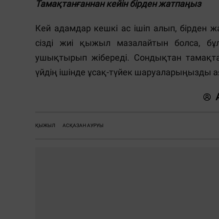
Тамақтанғаннан кейін бірден жатпаңыз
Кей адамдар кешкі ас ішіп алып, бірден ж
сізді жиі қыжыл мазалайтын болса, бұ
ушықтырып жібереді. Сондықтан тамақтан
үйдің ішінде ұсақ-түйек шаруаларыңызды 
ҚЫЖЫЛ
АСҚАЗАН АУРУЫ