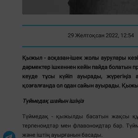
29 Желтоқсан 2022, 12:54
Қыжыл - асқазан-ішек жолы аурулары кезін
дәрмектер ішкеннен кейін пайда болатын п
кеуде тұсы күйіп ауырады, жүрегіңіз а
қозғалғанда ол одан сайын ауырады. Қыж
Түймедақ шайын ішіңіз
Түймедақ - қыжылды басатын жақсы құ
терпеноидтар мен флавоноидтар бар. Тү
және іштің ауырғанын басады.