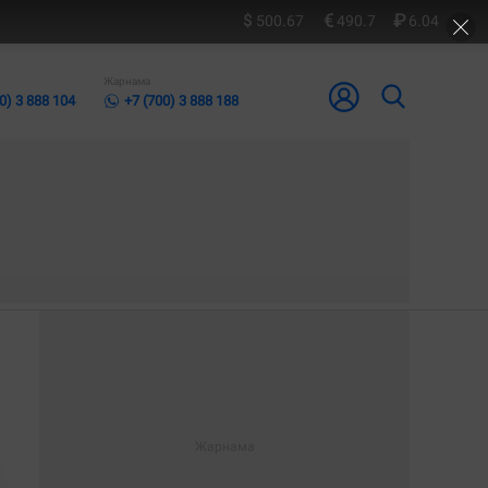
500.67
490.7
6.04
Жарнама
0) 3 888 104
+7 (700) 3 888 188