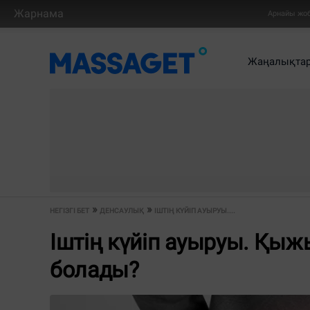
Жарнама
Арнайы жо
Жаңалықта
НЕГІЗГІ БЕТ
ДЕНСАУЛЫҚ
ІШТІҢ КҮЙІП АУЫРУЫ....
Іштің күйіп ауыруы. Қы
болады?