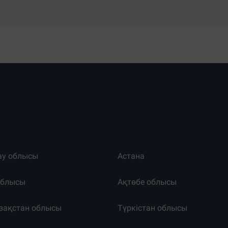
ау облысы
Астана
облысы
Ақтөбе облысы
зақстан облысы
Түркістан облысы