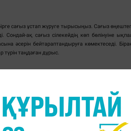
бірге сағыз ұстап жүруге тырысыңыз. Сағыз өңештег
Сондай-ақ сағыз сілекейдің көп бөлінуіне ықпа
асына әсерін бейтараптандыруға көмектеседі. Біра
р түрін таңдаған дұрыс.
беруге болады. Ол жағымсыз белгілерден арылуғ
лтілі жеміс етеді. Бұл микроэлемент өңештегі асқаза