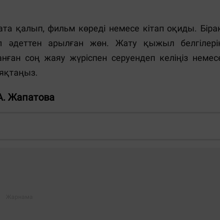
ата қалып, фильм көреді немесе кітап оқиды. Біра
л әдеттен арылған жөн. Жату қыжыл белгілері
ған соң жаяу жүріспен серуендеп келіңіз немес
аяқтаңыз.
А. Жапатова