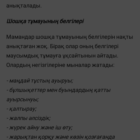
анықталады.
Шошқа тұмауының белгілері
Мамандар шошқа тұмауының белгілерін нақты
анықтаған жоқ. Бірақ олар оның белгілері
маусымдық тұмауға ұқсайтынын айтады.
Олардың негізгілеріне мыналар жатады:
- маңдай тұстың ауыруы;
- бұлшықеттер мен буындардың қатты
ауырсынуы;
- қалтырау;
- жалпы әлсіздік;
- жүрек айну және іш өту;
- жарықтан қорқу және көзін қозғағанда