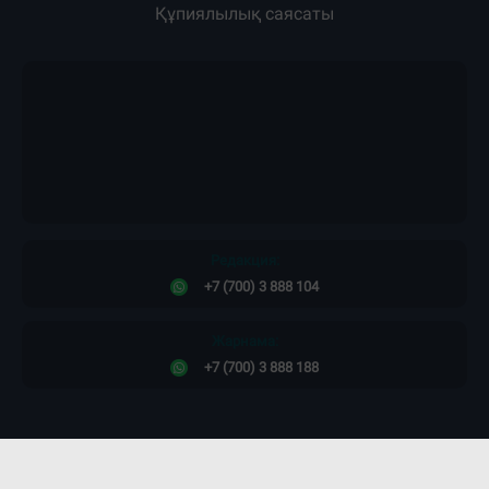
Құпиялылық саясаты
Редакция:
+7 (700) 3 888 104
Жарнама:
+7 (700) 3 888 188
Сайт дизайны -
ПРОСТО КОСМОС!