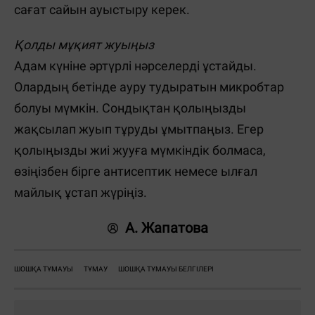
сағат сайын ауыстыру керек.
Қолды мұқият жуыңыз
Адам күніне әртүрлі нәрселерді ұстайды.
Олардың бетінде ауру тудыратын микробтар
болуы мүмкін. Сондықтан қолыңызды
жақсылап жуып тұруды ұмытпаңыз. Егер
қолыңызды жиі жууға мүмкіндік болмаса,
өзіңізбен бірге антисептик немесе ылғал
майлық ұстап жүріңіз.
А. Жапатова
ШОШҚА ТҰМАУЫ
ТҰМАУ
ШОШҚА ТҰМАУЫ БЕЛГІЛЕРІ