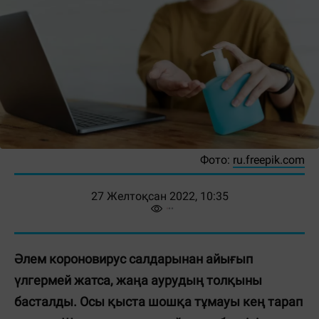
Фото:
ru.freepik.com
27 Желтоқсан 2022, 10:35
Әлем короновирус салдарынан айығып
үлгермей жатса, жаңа аурудың толқыны
басталды. Осы қыста шошқа тұмауы кең тарап