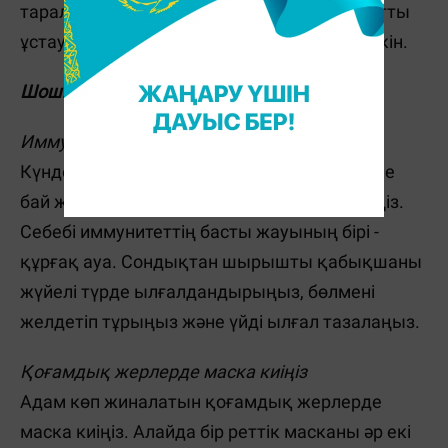
таралады. Сондай-ақ оны вирус қонған затты
ұстау арқылы да жұқтырып алуыңыз мүмкін.
Шошқа тұмауының қалай алдын аламыз?
Иммунитетті қатайтыңыз
Күнде таза ауада серуендеңіз, С дәруменіне
бай жемістер мен көкөністерді көбірек жеңіз.
Себебі иммунитеттің басты жауының бірі -
құрғақ ауа. Сондықтан шырышты қабықшаны
жүйелі түрде ылғалдандырыңыз, бөлмені
желдетіп тұрыңыз және үйді ылғал тазалаңыз.
Қоғамдық жерлерде маска киіңіз
Адам көп жиналатын қоғамдық жерлерде
маска киіңіз. Алайда бір реттік масканы әр екі