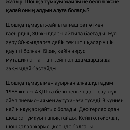
жатыр. Шошқа тұмауы жайлы не белгілі және
қалай оның алдын алуға болады?
Шошқа тұмауы жайлы алғаш рет өткен
ғасырдың 30-жылдары айтыла бастады. Бұл
ауру 80-жылдарға дейін тек шошқалар үшін
қауіпті болған. Бірақ кейін вирус
мутацияланғаннан кейін ол адамдарды да
зақымдай бастайды.
Шошқа тұмауымен ауырған алғашқы адам
1988 жылы АҚШ-та белгіленген: дені сау жүкті
әйел пневмониямен ауруханаға түседі. 8 күннен
кейін науқас қайтыс болады. Дәрігерлер одан
шошқа тұмауын анықтайды. Кейін ол әйелдің
шошқалар жәрмеңкесінде болғаны