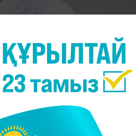
кезіндегі қиындықтар.
ерістер.
Кенеттен басталған іш қатулар немес
іздерін байқасаңыз, бірден дәрігерге көрініңіз.
ріндегі бөліністің шығуы, зәрде немесе жөтелгенд