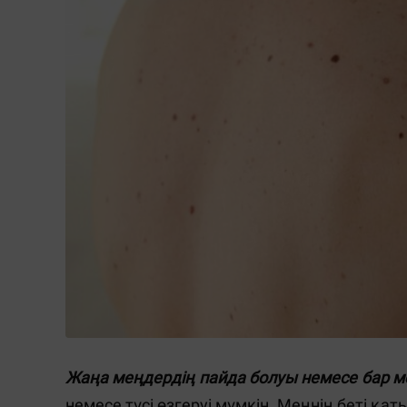
Жаңа меңдердің пайда болуы немесе бар м
немесе түсі өзгеруі мүмкін. Меңнің беті қат