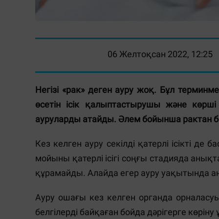
06 Желтоқсан 2022, 12:25
Негізі «рак» деген ауру жоқ. Бұл терми
өсетін ісік қалыптастырушы және көрші
ауруларды атайды. Әлем бойынша рактан бо
Кез келген ауру секілді қатерлі ісікті д
мойыны қатерлі ісігі соңғы стадияда анықт
құрамайды. Алайда егер ауру уақытында ан
Ауру ошағы кез келген органда орналасуы
белгілерді байқаған бойда дәрігерге көрін