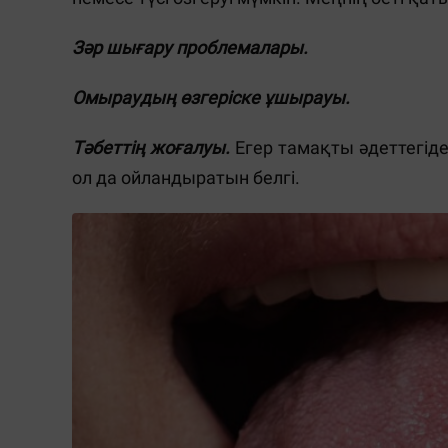
Зәр шығару проблемалары.
Омыраудың өзгеріске ұшырауы.
Тәбеттің жоғалуы.
Егер тамақты әдеттегіден
ол да ойландыратын белгі.