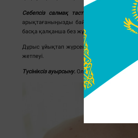
Себепсіз салмақ тастау.
Егер кенеттен 
арықтағаныңызды байқасаңыз, бұл уайым
басқа қалқанша без жұмысының бұзылуын н
Дұрыс ұйықтап жүрсеңіз де,
созылмалы 
жетпеуі.
Түсініксіз ауырсыну.
Ол түрлі сипатта және 