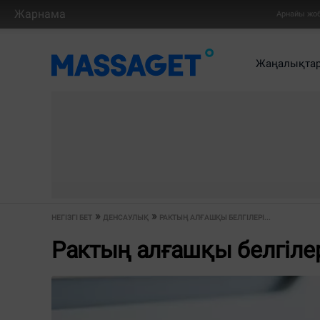
Жарнама
Арнайы жо
Жаңалықта
НЕГІЗГІ БЕТ
ДЕНСАУЛЫҚ
РАКТЫҢ АЛҒАШҚЫ БЕЛГІЛЕРІ...
Рактың алғашқы белгіле