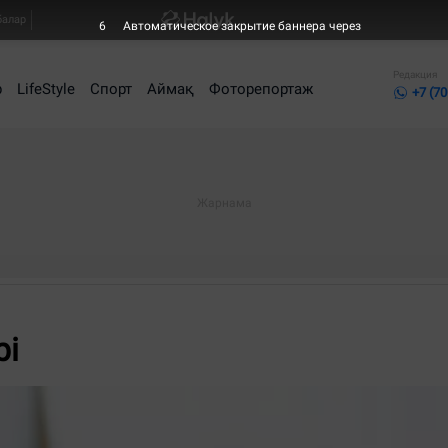
балар
4
Автоматическое закрытие баннера через
Редакция
р
LifeStyle
Спорт
Аймақ
Фоторепортаж
+7 (70
рі