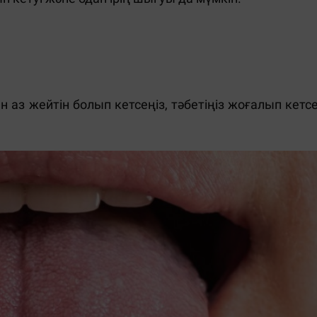
 аз жейтін болып кетсеңіз, тәбетіңіз жоғалып кетсе