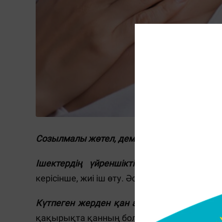
Созылмалы жөтел, демікпе немесе жұтыну 
Ішектердің үйреншікті жұмысындағы өзг
керісінше, жиі іш өту. Әсіресе, дәреттен қан 
Күтпеген жерден қан ағу.
Қынаптан қан тү
қақырықта қанның болуы.