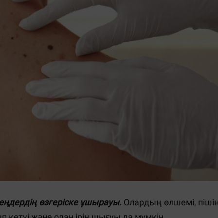
еңдердің өзгеріске ұшырауы.
Олардың өлшемі, пішін
ып кетуі және одан ірің шығуы да мүмкін.