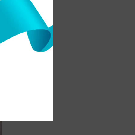
з
н
ң