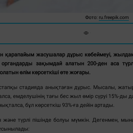
Фото:
ru.freepik.com
нмен қарапайым жасушалар дұрыс көбеймеуі, жылда
 органдарды зақымдай алатын 200-ден аса түрл
латын өлім көрсеткіші өте жоғары.
е бастапқы стадияда анықтаған дұрыс. Мысалы, жаты
алса, емделушінің тағы бес жыл өмір сүруі 15%-ды д
ықталса, бұл көрсеткіш 93%-ға дейін артады.
 және түрлі пішінде болуы мүмкін. Дегенмен, мын
у ұсынылады: