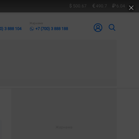
500.67
490.7
6.04
Жарнама
0) 3 888 104
+7 (700) 3 888 188