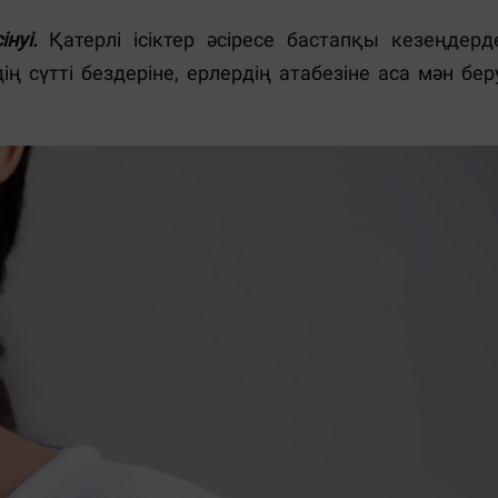
нуі.
Қатерлі ісіктер әсіресе бастапқы кезеңдерд
 сүтті бездеріне, ерлердің атабезіне аса мән бер