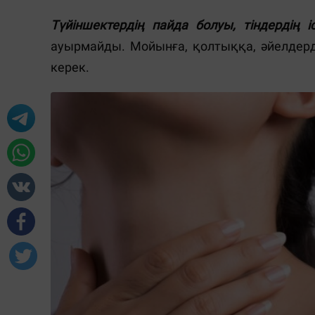
Түйіншектердің пайда болуы, тіндердің ісі
ауырмайды. Мойынға, қолтыққа, әйелдердің
керек.