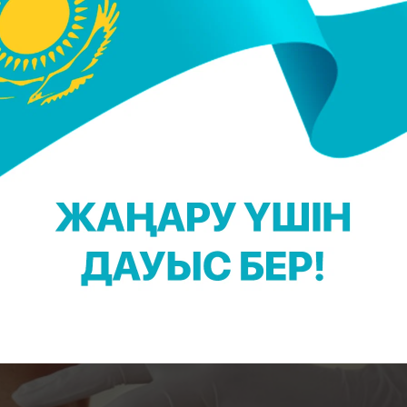
және аз уақыт аралығында (бірнеше айда) біра
дауға себеп. Бұлай жылдам салмақ тастау ракта
емесе диабеттің дамуын білдіруі мүмкін.
шаршау
және әдеттегі нәрселерге мүлдем күшіңізді
мерзімде болуы мүмкін.