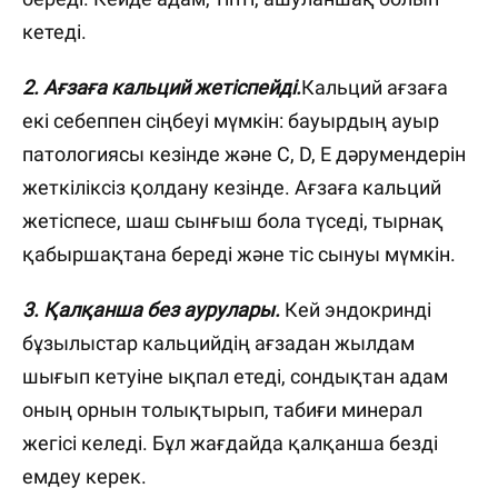
кетеді.
2. Ағзаға кальций жетіспейді.
Кальций ағзаға
екі себеппен сіңбеуі мүмкін: бауырдың ауыр
патологиясы кезінде және C, D, E дәрумендерін
жеткіліксіз қолдану кезінде. Ағзаға кальций
жетіспесе, шаш сынғыш бола түседі, тырнақ
қабыршақтана береді және тіс сынуы мүмкін.
3. Қалқанша без аурулары.
Кей эндокринді
бұзылыстар кальцийдің ағзадан жылдам
шығып кетуіне ықпал етеді, сондықтан адам
оның орнын толықтырып, табиғи минерал
жегісі келеді. Бұл жағдайда қалқанша безді
емдеу керек.