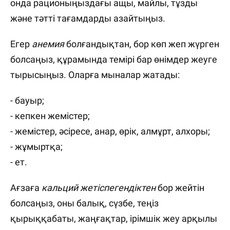
онда рационыңыздағы ащы, майлы, тұзды
және тәтті тағамдарды азайтыңыз.
Егер
анемия
болғандықтан, бор көп жеп жүрген
болсаңыз, құрамында темірі бар өнімдер жеуге
тырысыңыз. Оларға мыналар жатады:
- бауыр;
- кепкен жемістер;
- жемістер, әсіресе, анар, өрік, алмұрт, алхоры;
- жұмыртқа;
- ет.
Ағзаға
кальций жетіспегендіктен
бор жейтін
болсаңыз, оны балық, сүзбе, теңіз
қырыққабаты, жаңғақтар, ірімшік жеу арқылы