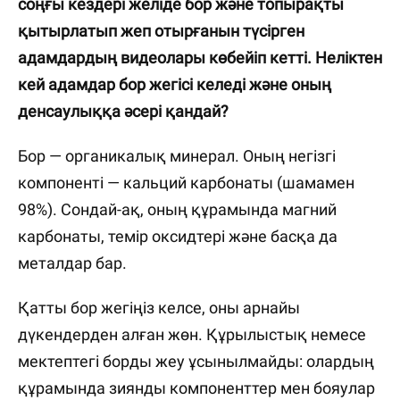
соңғы кездері желіде бор және топырақты
қытырлатып жеп отырғанын түсірген
адамдардың видеолары көбейіп кетті. Неліктен
кей адамдар бор жегісі келеді және оның
денсаулыққа әсері қандай?
Бор — органикалық минерал. Оның негізгі
компоненті — кальций карбонаты (шамамен
98%). Сондай-ақ, оның құрамында магний
карбонаты, темір оксидтері және басқа да
металдар бар.
Қатты бор жегіңіз келсе, оны арнайы
дүкендерден алған жөн. Құрылыстық немесе
мектептегі борды жеу ұсынылмайды: олардың
құрамында зиянды компоненттер мен бояулар