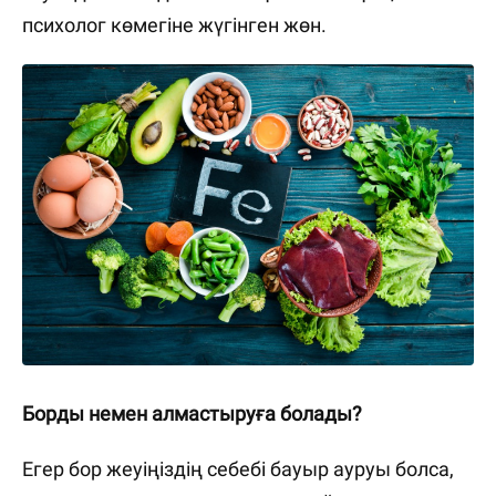
психолог көмегіне жүгінген жөн.
Борды немен алмастыруға болады?
Егер бор жеуіңіздің себебі бауыр ауруы болса,