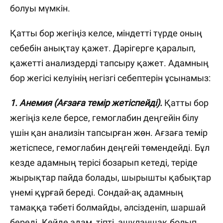
болуы мүмкін.
Қатты бор жегіңіз келсе, міндетті түрде оның
себебін анықтау қажет. Дәрігерге қаралып,
қажетті анализдерді тапсыру қажет. Адамның
бор жегісі келуінің негізгі себептерін ұсынамыз:
1. Анемия (Ағзаға темір жетіспейді).
Қатты бор
жегіңіз келе берсе, гемоглабин деңгейін білу
үшін қан анализін тапсырған жөн. Ағзаға темір
жетіспесе, гемоглабин деңгейі төмендейді. Бұл
кезде адамның терісі бозарып кетеді, теріде
жырықтар пайда болады, шырышты қабықтар
үнемі құрғай береді. Сондай-ақ адамның
тамаққа тәбеті болмайды, әлсізденіп, шаршай
береді. Кейде адам, тіпті, ашуланшақ болып