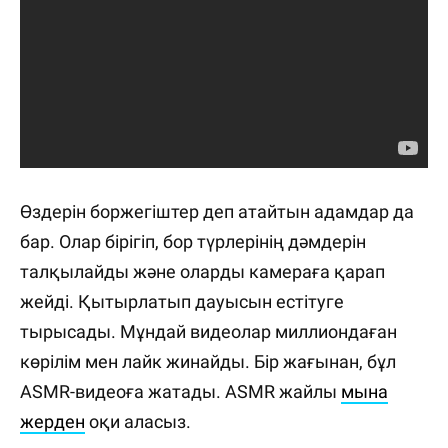
Өздерін боржегіштер деп атайтын адамдар да
бар. Олар бірігіп, бор түрлерінің дәмдерін
талқылайды және оларды камераға қарап
жейді. Қытырлатып дауысын естітуге
тырысады. Мұндай видеолар миллиондаған
көрілім мен лайк жинайды. Бір жағынан, бұл
ASMR-видеоға жатады. ASMR жайлы
мына
жерден
оқи аласыз.