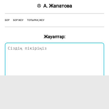
А. Жапатова
БОР
БОР ЖЕУ
ТОПЫРАҚ ЖЕУ
Жауаптар:
ЖІБЕРУ