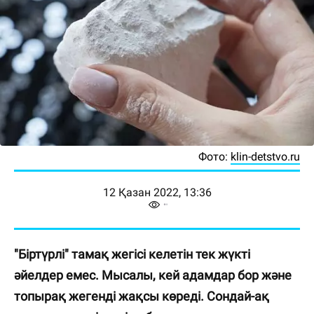
Фото:
klin-detstvo.ru
12 Қазан 2022, 13:36
"Біртүрлі" тамақ жегісі келетін тек жүкті
әйелдер емес. Мысалы, кей адамдар бор және
топырақ жегенді жақсы көреді. Сондай-ақ