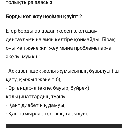
толықтыра аласыз.
Борды көп жеу несімен қауіпті?
Егер борды аз-аздан жесеңіз, ол адам
денсаулығына зиян келтіре қоймайды. Бірақ
оны көп және жиі жеу мына проблемаларға
әкелуі мүмкін:
- Асқазан-ішек жолы жұмысының бұзылуы (іш
қату, қыжыл және т.б);
- Органдарға (өкпе, бауыр, бүйрек)
кальцинаттардың түзілуі;
- Қант диабетінің дамуы;
- Қан тамырлар тесігінің тарылуы.