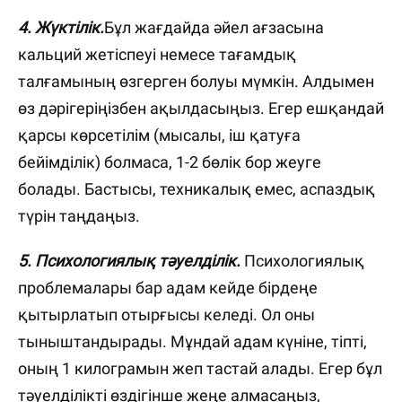
4. Жүктілік.
Бұл жағдайда әйел ағзасына
кальций жетіспеуі немесе тағамдық
талғамының өзгерген болуы мүмкін. Алдымен
өз дәрігеріңізбен ақылдасыңыз. Егер ешқандай
қарсы көрсетілім (мысалы, іш қатуға
бейімділік) болмаса, 1-2 бөлік бор жеуге
болады. Бастысы, техникалық емес, аспаздық
түрін таңдаңыз.
5. Психологиялық тәуелділік.
Психологиялық
проблемалары бар адам кейде бірдеңе
қытырлатып отырғысы келеді. Ол оны
тыныштандырады. Мұндай адам күніне, тіпті,
оның 1 килограмын жеп тастай алады. Егер бұл
тәуелділікті өздігінше жеңе алмасаңыз,