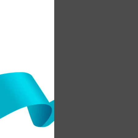
н
.
м
к
м