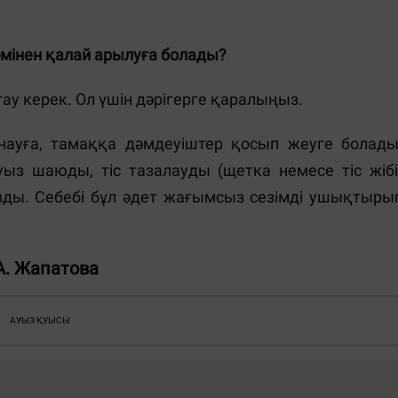
мінен қалай арылуға болады?
ау керек. Ол үшін дәрігерге қаралыңыз.
ауға, тамаққа дәмдеуіштер қосып жеуге болады
ыз шаюды, тіс тазалауды (щетка немесе тіс жібі
зды. Себебі бұл әдет жағымсыз сезімді ушықтыры
А. Жапатова
АУЫЗ ҚУЫСЫ