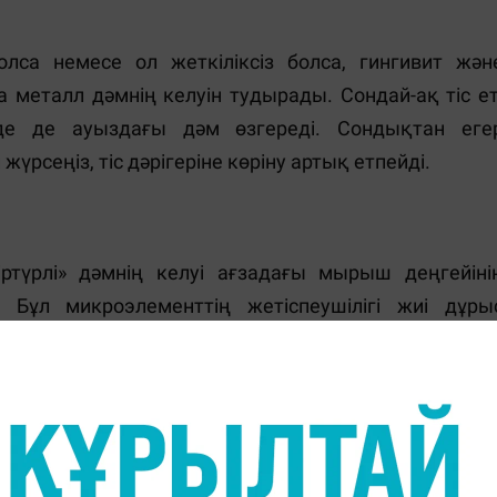
са немесе ол жеткіліксіз болса, гингивит жән
 металл дәмнің келуін тудырады. Сондай-ақ тіс ет
де де ауыздағы дәм өзгереді. Сондықтан еге
рсеңіз, тіс дәрігеріне көріну артық етпейді.
ртүрлі» дәмнің келуі ағзадағы мырыш деңгейіні
Бұл микроэлементтің жетіспеушілігі жиі дұры
к заттарды дұрыс сіңірмеуінен байланысты болады
п, ауыздағы дәмнің өзгеруіне әкеледі. Мыры
ғыштығы мен шаш түсуі жатады.
н. Бұл жағдайда металл дәмнен бөлек, жүрек айну
 Әдетте, сізге келмейтін дәрумендер жинағы ме