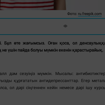
Фото:
ru.freepik.com
. Бұл өте жағымсыз. Оған қоса, ол денсаулыққ
 не үшін пайда болуы мүмкін екенін қарастырайық.
лл дәм сезуіңіз мүмкін. Мысалы: антибиотиктер
уызды құрғататын антидепрессанттар. Егер метал
лса, ол дәрі сіңгеннен кейін немесе дәрі ішу курс