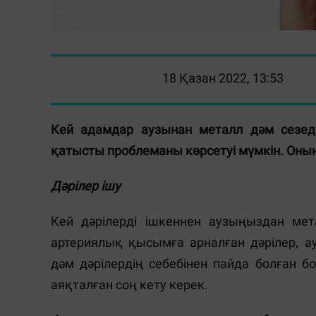
18 Қазан 2022, 13:53
Кей адамдар аузынан металл дәм сезеді
қатысты проблеманы көрсетуі мүмкін. Оның
Дәрілер ішу
Кей дәрілерді ішкеннен аузыңыздан мета
артериялық қысымға арналған дәрілер, а
дәм дәрілердің себебінен пайда болған бо
аяқталған соң кету керек.