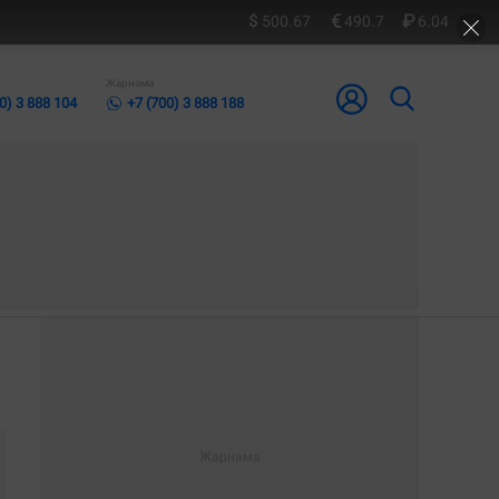
500.67
490.7
6.04
Жарнама
0) 3 888 104
+7 (700) 3 888 188