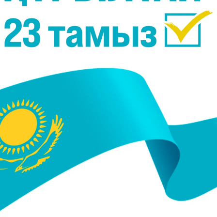
деңгейі артып кетеді. Оның мөлшерін қан анализы
өзгеруі ауыздан металл дәм шығуына әкелуі мүмкін
өзгеруі мүмкін.
иі жүрегі айниды және олар аузынан металл дә
және қатерлі ісікті емдеуге қолданылатын дәрілі
органдар проблемасы себебінен ауызда металл дә