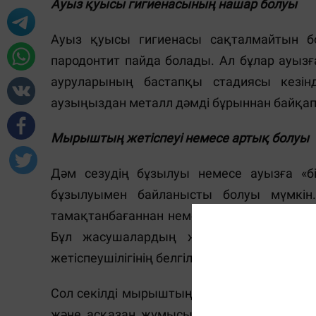
Ауыз қуысы гигиенасының нашар болуы
Ауыз қуысы гигиенасы сақталмайтын бол
пародонтит пайда болады. Ал бұлар ауызға
ауруларының бастапқы стадиясы кезін
аузыңыздан металл дәмді бұрыннан байқап жү
Мырыштың жетіспеуі немесе артық болуы
Дәм сезудің бұзылуы немесе ауызға «бі
бұзылуымен байланысты болуы мүмкін. 
тамақтанбағаннан немесе ағзаның қоректі
Бұл жасушалардың жаңаруын баяулаты
жетіспеушілігінің белгілеріне тырнақ сын
Сол секілді мырыштың артық болуы да зия
және асқазан жұмысының бұзылуы мүмкін.