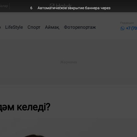
балар
6
Автоматическое закрытие баннера через
Редакция
р
LifeStyle
Спорт
Аймақ
Фоторепортаж
+7 (70
дәм келеді?