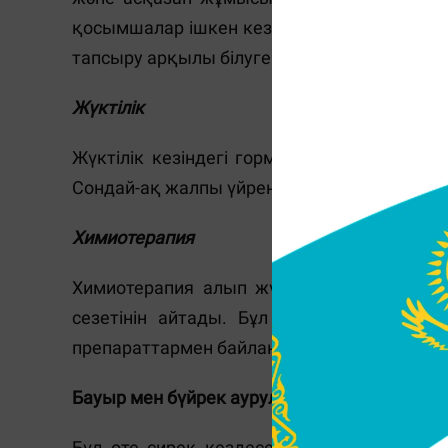
қосымшалар ішкен кезде ағзадағы мырыш 
тапсыру арқылы білуге болады.
Жүктілік
Жүктілік кезіндегі гормондар деңгейінің 
Сондай-ақ жалпы үйреншікті тамақтың дәмі 
Химиотерапия
Химиотерапия алып жүрген адамдардың ж
сезетінін айтады. Бұл химиотерапиямен 
препараттармен байланысты.
Бауыр мен бүйрек аурулары
Бұл өте сирек кездеседі, дегенмен осы 