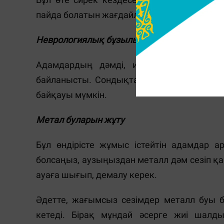
пайда болатын жағдайлар бар.
Неврологиялық бұзылыс
Адамдардың дәмді, иісті, суретті жә
байланысты. Сондықтан кей неврологиял
байқауы мүмкін.
Метал буларын жұту
Бұл өндірісте жұмыс істейтін адамдар а
болсаңыз, аузыңыздан металл дәм сезіп қа
ауаға шығып, демалу керек.
Әдетте, жағымсыз сезімдер металл буы б
кетеді. Бірақ мұндай әсерге жиі шалдық