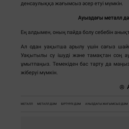
денсаулыққа жағымсыз әсер етуі мүмкін.
Ауыздағы металл дә
Ең алдымен, оның пайда болу себебін анықт
Ал одан уақытша арылу үшін сағыз шайн
Уақытылы су ішуді және тамақтан соң ау
ұмытпаңыз. Темекіден бас тарту да маңы
жіберуі мүмкін.
МЕТАЛЛ
МЕТАЛЛ ДӘМ
БІРТҮРЛІ ДӘМ
АУЫЗДАҒЫ ЖАҒЫМСЫЗ ДӘМ