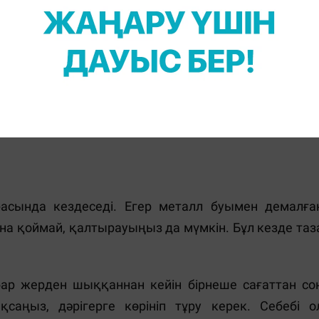
не дыбысты қалай қабылдайтыны жүйке жүйесін
ық проблемалары бар адамдар аузынан металл дә
расында кездеседі. Егер металл буымен демалға
на қоймай, қалтырауыңыз да мүмкін. Бұл кезде таз
ар жерден шыққаннан кейін бірнеше сағаттан со
саңыз, дәрігерге көрініп тұру керек. Себебі о