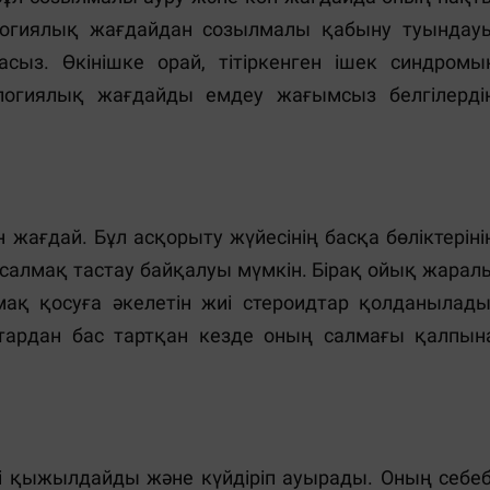
ологиялық жағдайдан созылмалы қабыну туындау
сыз. Өкінішке орай, тітіркенген ішек синдромы
логиялық жағдайды емдеу жағымсыз белгілерді
жағдай. Бұл асқорыту жүйесінің басқа бөліктеріні
 салмақ тастау байқалуы мүмкін. Бірақ ойық жарал
мақ қосуға әкелетін жиі стероидтар қолданылады
дтардан бас тартқан кезде оның салмағы қалпын
гі қыжылдайды және күйдіріп ауырады. Оның себеб