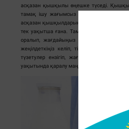
асқазан қышқылы өңешке түседі. Қышқы
тамақ ішу жағымсыз белгілерді уақытша
асқазан қышқылдарын бейтараптандырады.
тек уақытша ғана. Тамақ қорытылғаннан 
оралып, жағдайыңыз тамақ ішкенге дейі
жеңілдеткіңіз келіп, тіскебасарлар жей 
түзетулер ензігіп, жағымсыз белгілерді 
уақытында қаралу маңызды.