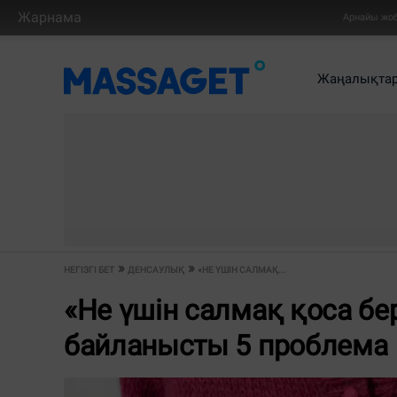
Жарнама
Арнайы жо
Жаңалықта
НЕГІЗГІ БЕТ
ДЕНСАУЛЫҚ
«НЕ ҮШІН САЛМАҚ...
«Не үшін салмақ қоса бе
байланысты 5 проблема