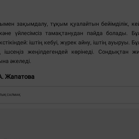
арымен зақымдалу, тұқым қуалайтын бейімділік, ке
және үйлесімсіз тамақтанудан пайда болады. Бұ
кіндей: іштің кебуі, жүрек айну, іштің ауыруы. Бұ
ішсеңіз жеңілдегендей көрінеді. Сондықтан жи
ына әкеледі.
А. Жапатова
ТЫҚ САЛМАҚ