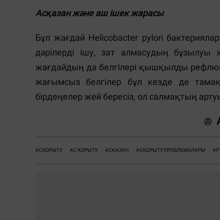
Асқазан және аш ішек жарасы
Бұл жағдай Helicobacter pylori бактериял
дәрілерді ішу, зат алмасудың бұзылуы 
жағдайдың да белгілері қышқылды рефлюксті
жағымсыз белгілер бұл кезде де тамақ 
бірдеңелер жей бересіз, ол салмақтың арту
АСҚОРЫТУ
АС ҚОРЫТУ
АСҚАЗАН
АСҚОРЫТУ ПРОБЛЕМАЛАРЫ
АР