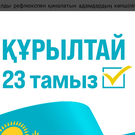
лды рефлюкспен қиналатын адамдардың көпшіліг
 жеңілдете алатынын айтады. Себебі сілекей ке
 Бірақ, өкінішке орай, тамақ ішуден болатын әсе
кейін қыжыл, жүрек айну және іштің ауыруы қайт
нгіден де нашарлай түсуі мүмкін. Жағдайыңызд
берсеңіз, ол салмақ қосуға әкелуі мүмкін. Диетағ
азайтуға көмектесетін дәрілер алу үшін дәрігерг