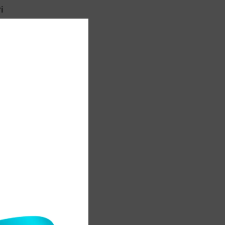
і
й
р
а
ы
а
е