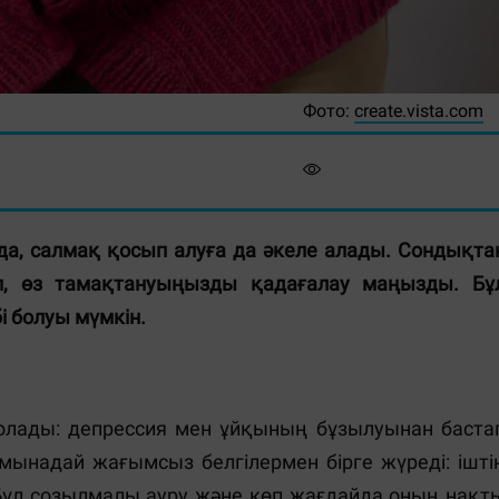
Фото:
create.vista.com
да, салмақ қосып алуға да әкеле алады. Сондықта
ып, өз тамақтануыңызды қадағалау маңызды. Бұ
 болуы мүмкін.
болады: депрессия мен ұйқының бұзылуынан баста
мынадай жағымсыз белгілермен бірге жүреді: ішті
. Бұл созылмалы ауру және көп жағдайда оның нақт