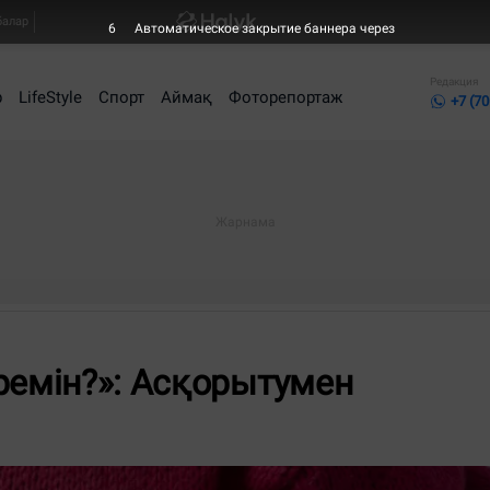
балар
5
Автоматическое закрытие баннера через
Редакция
р
LifeStyle
Спорт
Аймақ
Фоторепортаж
+7 (70
ремін?»: Асқорытумен