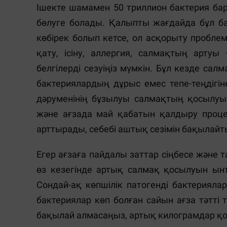
Ішекте шамамен 50 триллион бактерия ба
бөлуге болады. Қалыпты жағдайда бұл бак
көбірек болып кетсе, ол асқорыту проблема
қату, ісіну, аллергия, салмақтың арту
белгілерді сезуіңіз мүмкін. Бұл кезде с
бактериялардың дұрыс емес тепе-теңдігі
дәруменінің бұзылуы салмақтың қосылуын
және ағзада май қабатын қалдыру процес
арттырады, себебі аштық сезімін бақылайт
Егер ағзаға пайдалы заттар сіңбесе және т
өз кезегінде артық салмақ қосылуын ын
Сондай-ақ көпшілік патогенді бактериял
бактериялар көп болған сайын ағза тәтті 
бақылай алмасаңыз, артық килограмдар қо