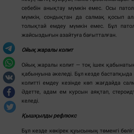
себебін анықтау мүмкін емес. Осы пат
мүмкін, сондықтан да салмақ қосып ала
толықтай емдеу мүмкін емес. Бұл пато
жайсыздығын азайтуға бағытталған.
Ойық жаралы колит
Ойық жаралы колит — тоқ ішек қабынатын 
қабынуына әкеледі. Бұл кезде бастапқыда
колитті емдеу кезінде көп жағдайда сал
Әдетте, адам ем курсын аяқтап, стерои
келеді.
Қышқылды рефлюкс
Бұл кезде көкірек қуысының төменгі бөлі