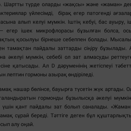
р. Шартты түрде оларды «жақсы» және «жаман» де
териялар үйлесімді, бірақ егер патогенді ағзала
сына алып келуі мүмкін. Іштің кебуі, бас ауыру, і
ы — егер ішек микрофлорасы бұзылған болса, ос
алмақтың қосылуы бірнеше себеппен болады. Мысалы
нен тамақтан пайдалы заттарды сіңіру бұзылады. 
а әкелуі мүмкін, себебі ол зат алмасуды реттеуг
іне қатысады. Ал D дәруменінің жетіспеуі тәбетт
ын лептин гормоны азырақ өндіріледі.
амақ нашар бөлінсе, бауырға түсетін жүк артады. О
таландыратын гормонды бұзылысқа әкелуі мүмкін
ар үшін қант пайдалы зат болып саналады. «Жаман
тамақ сұрай береді. Тәттіге деген бұл құштарлықт
сып алу оңай.