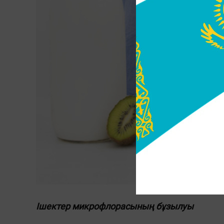
Ішектер микрофлорасының бұзылуы