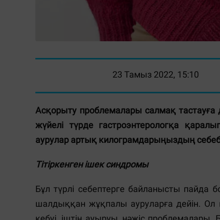
23 Тамыз 2022, 15:10
Асқорыту проблемалары салмақ тастауға 
жүйелі түрде гастроэнтерологқа қарал
аурулар артық килограмдарыңыздың себебі
Тітіркенген ішек синдромы
Бұл түрлі себептерге байланысты пайда 
шалдыққан жұқпалы ауруларға дейін. Ол 
кебуі, іштің ауыруы, нәжіс проблемалары