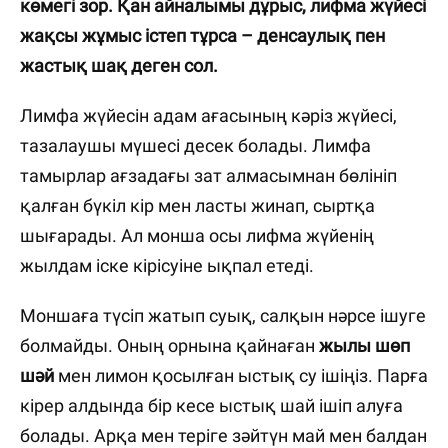
көмегі зор. Қан айналымы дұрыс, лифма жүйесі
жақсы жұмыс істеп тұрса – денсаулық пен
жастық шақ деген сол.
Лимфа жүйесін адам ағасының кәріз жүйесі,
тазалаушы мүшесі десек болады. Лимфа
тамырлар ағзадағы зат алмасымнан бөлініп
қалған бүкіл кір мен ласты жинап, сыртқа
шығарады. Ал монша осы лифма жүйенің
жылдам іске кірісуіне ықпал етеді.
Моншаға түсіп жатып суық, салқын нәрсе ішуге
болмайды. Оның орнына қайнаған
жылы шөп
шәй
мен лимон қосылған ыстық су ішіңіз. Парға
кірер алдында бір кесе ыстық шай ішіп алуға
болады. Арқа мен теріге зәйтүн май мен балдан