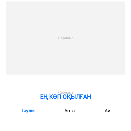
ЕҢ КӨП ОҚЫЛҒАН
Тәулік
Апта
Ай