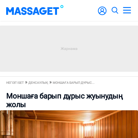
НЕГІЗГІ БЕТ
ДЕНСАУЛЫҚ
МОНШАҒА БАРЫП ДҰРЫС...
Моншаға барып дұрыс жуынудың
жолы