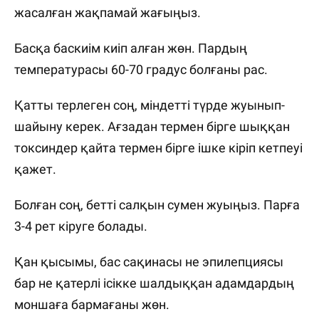
жасалған жақпамай жағыңыз.
Басқа баскиім киіп алған жөн. Пардың
температурасы 60-70 градус болғаны рас.
Қатты терлеген соң, міндетті түрде жуынып-
шайыну керек. Ағзадан термен бірге шыққан
токсиндер қайта термен бірге ішке кіріп кетпеуі
қажет.
Болған соң, бетті салқын сумен жуыңыз. Парға
3-4 рет кіруге болады.
Қан қысымы, бас сақинасы не эпилепциясы
бар не қатерлі ісікке шалдыққан адамдардың
моншаға бармағаны жөн.