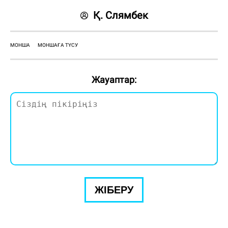
Қ. Слямбек
МОНША
МОНШАҒА ТҮСУ
Жауаптар:
ЖІБЕРУ